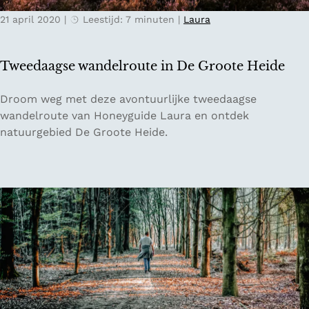
n
21 april 2020
|
Leestijd: 7 minuten
|
Laura
t
r
i
Tweedaagse wandelroute in De Groote Heide
p
:
T
Droom weg met deze avontuurlijke tweedaagse
t
w
wandelroute van Honeyguide Laura en ontdek
i
e
natuurgebied De Groote Heide.
p
e
s
d
v
a
o
a
o
g
r
s
e
e
e
w
n
a
d
n
a