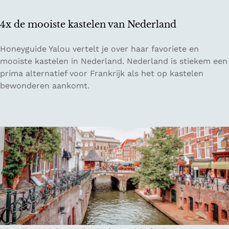
e
n
d
d
4x de mooiste kastelen van Nederland
e
r
r
e
4
Honeyguide Yalou vertelt je over haar favoriete en
l
i
x
mooiste kastelen in Nederland. Nederland is stiekem een
a
s
d
prima alternatief voor Frankrijk als het op kastelen
n
d
e
bewonderen aankomt.
d
o
m
v
o
o
o
r
o
o
J
i
r
a
s
e
p
t
e
a
e
n
n
k
o
a
ff
s
l
t
i