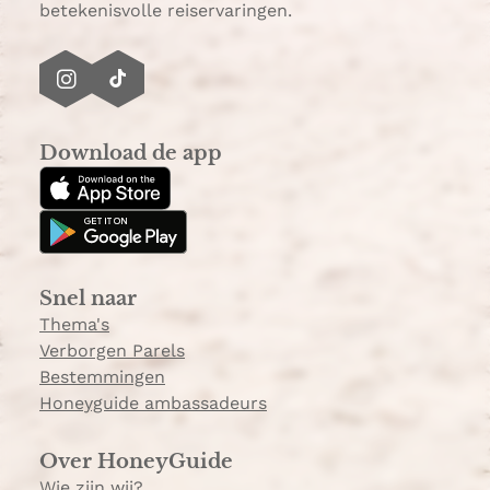
betekenisvolle reiservaringen.
h
t
e
I
T
r
n
i
t
s
k
u
Download de app
t
T
i
a
o
n
g
k
r
a
Snel naar
m
Thema's
Verborgen Parels
Bestemmingen
Honeyguide ambassadeurs
Over HoneyGuide
Wie zijn wij?