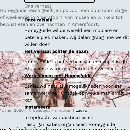
Ons verhaal
D
Honeyguide Tessa geeft je tips voor een duurzaam dagje
u
of weekendje in Amersfoort. Van musea en winkels tot
Onze missie
u
bewust eten en overnachten in Amersfoort.
Honeyguide wil de wereld een mooiere en
r
betere plek maken. Wij delen graag hoe we dit
z
willen doen.
a
Het verhaal achter de naam
m
e
Honeyguide is het verhaal van een vogel in de
s
Afrikaanse wildernis. Ontdek het verhaal.
t
Werk samen met Honeyguide
e
Benieuwd naar alle mogelijkheden voor een
d
samenwerking? Ontdek op welke manier dit
e
kan.
n
Instameets
t
12 mei 2020
|
Leestijd: 7 minuten
|
Laura
r
In opdracht van destinaties en
i
reisorganisaties organiseert Honeyguide
p