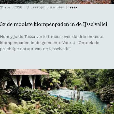
d
g
21 april 2020
|
Leestijd: 5 minuten
|
Tessa
e
j
l
e
r
i
3x de mooiste klompenpaden in de IJsselvallei
o
n
u
U
3
Honeyguide Tessa vertelt meer over de drie mooiste
t
t
x
klompenpaden in de gemeente Voorst.. Ontdek de
e
r
d
prachtige natuur van de IJsselvallei.
i
e
e
n
c
m
D
h
o
e
t
o
G
i
r
s
o
t
o
e
t
k
e
l
H