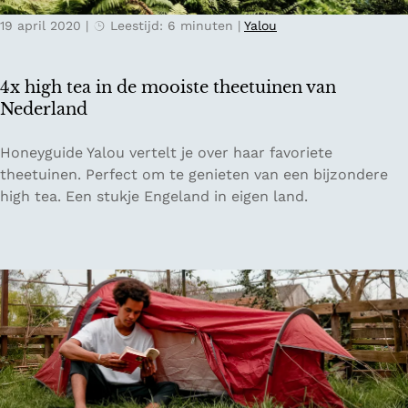
o
e
19 april 2020
|
Leestijd: 6 minuten
|
Yalou
m
i
p
d
e
e
4x high tea in de mooiste theetuinen van
n
Nederland
p
a
4
Honeyguide Yalou vertelt je over haar favoriete
d
x
theetuinen. Perfect om te genieten van een bijzondere
e
h
high tea. Een stukje Engeland in eigen land.
n
i
i
g
n
h
d
t
e
e
I
a
J
i
s
n
s
d
e