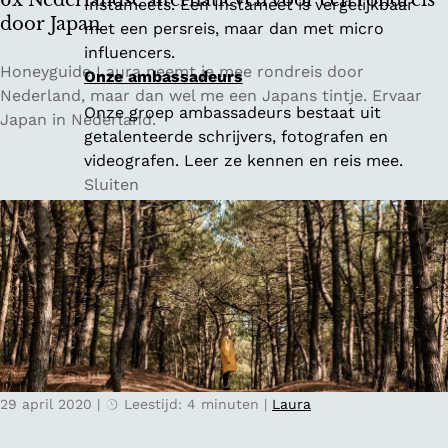
6x Nederlandse alternatieven voor een rondreis
Instameets. Een Instameet is vergelijkbaar
:
door Japan
met een persreis, maar dan met micro
t
influencers.
i
6
Honeyguide Laura neemt je mee rondreis door
Onze ambassadeurs
p
x
Nederland, maar dan wel me een Japans tintje. Ervaar
Onze groep ambassadeurs bestaat uit
s
N
Japan in Nederland.
getalenteerde schrijvers, fotografen en
v
e
videografen. Leer ze kennen en reis mee.
o
d
Sluiten
o
e
r
r
e
l
e
a
n
n
d
d
a
s
g
e
j
a
e
29 april 2020
|
Leestijd: 4 minuten
|
Laura
l
A
t