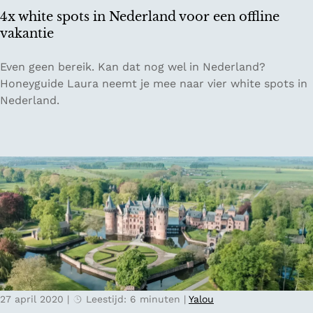
m
e
4x white spots in Nederland voor een offline
e
r
vakantie
r
n
s
a
4
Even geen bereik. Kan dat nog wel in Nederland?
f
t
x
Honeyguide Laura neemt je mee naar vier white spots in
o
i
w
Nederland.
o
e
h
r
v
i
t
e
t
n
e
v
s
o
p
o
o
r
t
e
s
e
i
n
n
r
27 april 2020
|
Leestijd: 6 minuten
|
Yalou
N
o