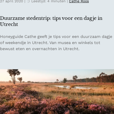
27 april 2020
|
Leestijd: 4 minuten
|
Cathe Roos
e
n
l
e
e
v
Duurzame stedentrip: tips voor een dagje in
n
a
Utrecht
v
k
a
a
D
Honeyguide Cathe geeft je tips voor een duurzaam dagje
n
n
u
of weekendje in Utrecht. Van musea en winkels tot
N
t
u
bewust eten en overnachten in Utrecht.
e
i
r
d
e
z
e
a
r
m
l
e
a
s
n
t
d
e
d
e