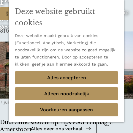
n
u
Sluiten
n
Deze website gebruikt
W
Op zoek naar de ultieme rondreis, een stedentrip
Filter
Thema's
a
of avontuur in de natuur? Onze Honeyguides
Verborgen parels
a
a
cookies
geven je alle inspiratie.
Terug
Ons verhaal
r
316 t/m 324 van 348 resultaten
t
d
Deze website maakt gebruik van cookies
e
z
(Functioneel, Analytisch, Marketing) die
h
noodzakelijk zijn om de website zo goed mogelijk
o
o
te laten functioneren. Door op accepteren te
m
e
klikken, geef je aan hiermee akkoord te gaan.
e
k
Alles accepteren
p
a
j
g
Alleen noodzakelijk
e
e
Mediakit 2026
7 juni 2020
|
Leestijd: 6 minuten
|
Tessa
?
Voorkeuren aanpassen
Bekijk de mediakit en ontdek de
mogelijkheden om samen te werken.
Duurzame stedentrip: tips voor een dagje
Alles over ons verhaal
Amersfoort