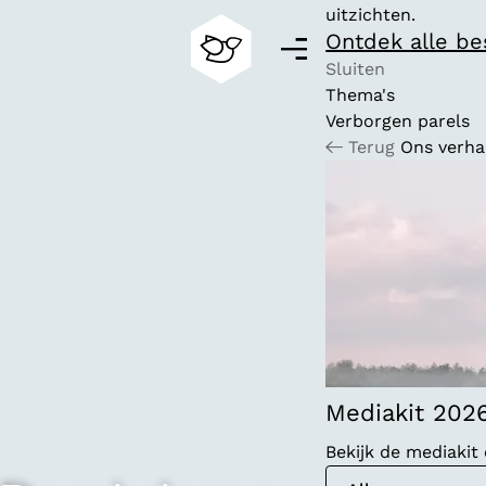
uitzichten.
Ontdek alle b
M
e
Sluiten
n
Thema's
G
u
Verborgen parels
a
Terug
Ons verha
n
a
a
r
d
e
h
o
m
e
p
Mediakit 202
a
Bekijk de mediaki
g