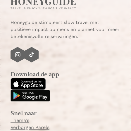
Honeyguide stimuleert slow travel met
positieve impact op mens en planeet voor meer
betekenisvolle reiservaringen.
I
T
n
i
s
k
Download de app
t
T
a
o
g
k
r
a
Snel naar
m
Thema's
Verborgen Parels