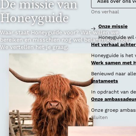
e
De missie van
Alles over ons v
Ons verhaal
Honeyguide
Onze missie
Waar staat Honeyguide voor? Wat willen we
Honeyguide wil 
bereiken en misschien nog wel belangrijker: hoe?
Het verhaal achte
We vertellen het je graag.
Honeyguide is het 
Werk samen met 
Benieuwd naar all
Instameets
In opdracht van de
Onze ambassadeu
Onze groep ambassa
Sluiten