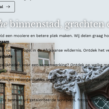
al
he
binnenstad, grachten 
ld een mooiere en betere plek maken. Wij delen graag hoe
 naam
al van een vogel in de Afrikaanse wildernis. Ontdek het v
yguide
gelijkheden voor een samenwerking? Ontdek op welke man
aties en reisorganisaties organiseert Honeyguide Instamee
ers.
s bestaat uit getalenteerde schrijvers, fotografen en vi