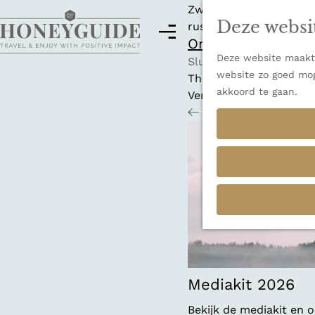
Zwitserland is misschi
Deze websi
rust en adembenemende
M
Ontdek alle best
e
Deze website maakt 
G
n
Sluiten
website zo goed mog
a
u
Thema's
akkoord te gaan.
n
Verborgen parels
a
Terug
Ons verhaal
a
r
d
e
h
o
m
e
p
a
Mediakit 2026
g
Bekijk de mediakit en
e