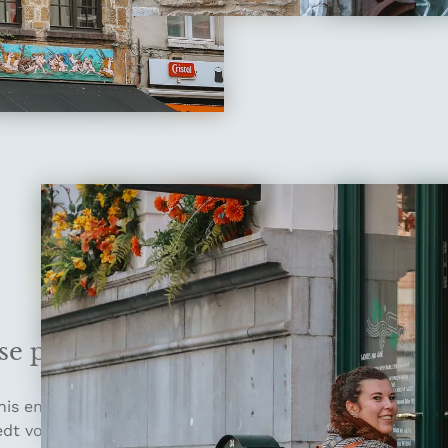
se pracht
nis en natuur elkaar ontmoeten. Van de levendige strate
dt voor iedereen iets bijzonders, of je nu wilt genieten v