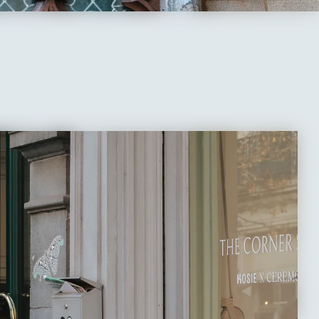
n van Brussel en de middeleeuwse pracht van Brugge
an de heerlijke chocolade, het beroemde bier of de