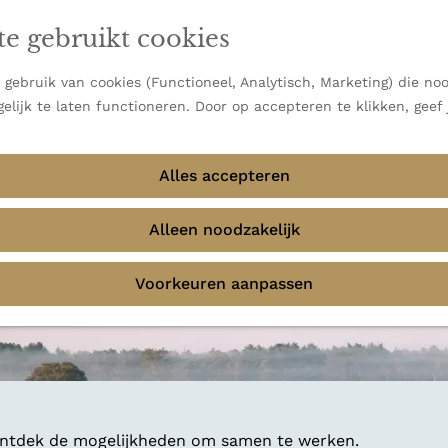
en vooral bekend om zijn indrukwekkende Alpen, maar ook
te gebruikt cookies
 uitzichten.
emmingen
gebruik van cookies (Functioneel, Analytisch, Marketing) die noo
elijk te laten functioneren. Door op accepteren te klikken, geef
Alles accepteren
Alleen noodzakelijk
Voorkeuren aanpassen
 ontdek de mogelijkheden om samen te werken.