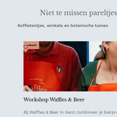
Niet te missen pareltjes
Koffietentjes, winkels en botanische tuinen
Voeg toe als favoriet
Ambacht
Workshop Waffles & Beer
W
Bij Waffles & Beer in Gent combineer je bier