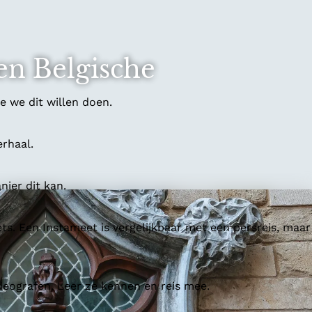
en Belgische
 we dit willen doen.
erhaal.
ier dit kan.
ts. Een Instameet is vergelijkbaar met een persreis, maar
deografen. Leer ze kennen en reis mee.