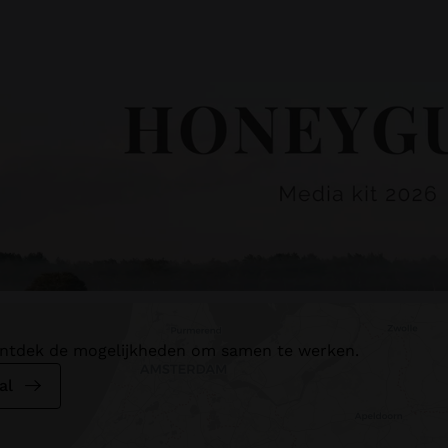
cketlist
st vind je alle reistips die je een ♥ hebt gegeven. Zo stel je
volgende dagje of weekendje weg dichtbij huis samen.
 ontdek de mogelijkheden om samen te werken.
al