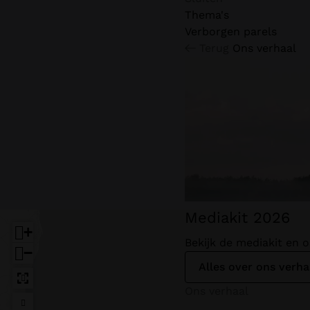
n
a
u
Thema's
n
Verborgen parels
a
Terug
Ons verhaal
a
r
Jouw bu
d
e
h
o
In je bucketli
m
e
p
a
Mediakit 2026
g
+
Bekijk de mediakit en
e
−
Alles over ons verha
Ons verhaal