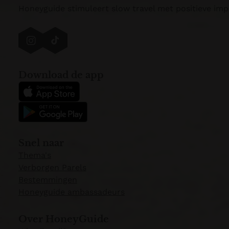
Honeyguide stimuleert slow travel met positieve imp
I
T
n
i
s
k
Download de app
t
T
a
o
g
k
r
a
Snel naar
m
Thema's
Verborgen Parels
Bestemmingen
Honeyguide ambassadeurs
Over HoneyGuide