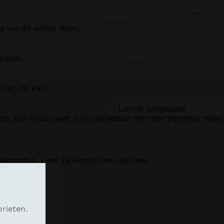
 we dit willen doen.
erhaal.
ier dit kan.
ts. Een Instameet is vergelijkbaar met een persreis, maar
deografen. Leer ze kennen en reis mee.
rieten.