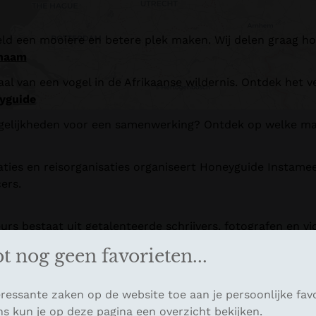
ld een mooiere en betere plek maken. Wij delen graag hoe
 naam
al van een vogel in de Afrikaanse wildernis. Ontdek het v
yguide
gelijkheden voor een samenwerking? Ontdek op welke man
aties en reisorganisaties organiseert Honeyguide Instamee
ers.
s bestaat uit getalenteerde schrijvers, fotografen en vi
bt nog geen favorieten...
ressante zaken op de website toe aan je persoonlijke favo
ns kun je op deze pagina een overzicht bekijken.