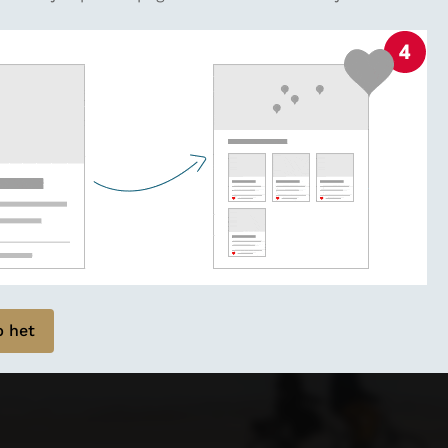
ides
t zijn en wat
p het