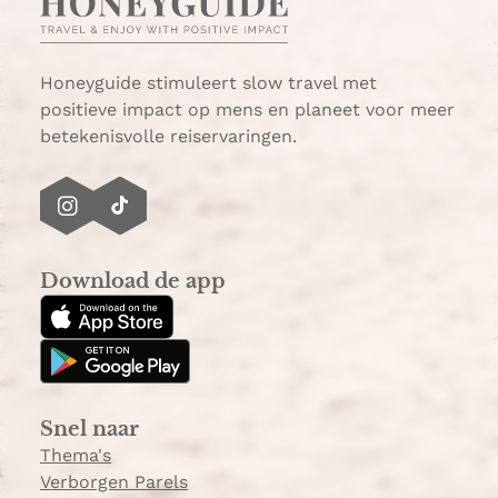
Honeyguide stimuleert slow travel met
positieve impact op mens en planeet voor meer
betekenisvolle reiservaringen.
I
T
n
i
s
k
Download de app
t
T
a
o
g
k
r
a
Snel naar
m
Thema's
Verborgen Parels