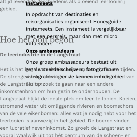
altijd levendige geschiedenis als bloeiend leerlooierij
Instameets
gebied.
In opdracht van destinaties en
reisorganisaties organiseert Honeyguide
Instameets. Een Instameet is vergelijkbaar
met een persreis, maar dan met micro
Hoe het ooit begon
influencers.
Onze ambassadeurs
De leerindustrie in de Langstraat
Onze groep ambassadeurs bestaat uit
Het is het begin van de 19e eeuw en het zijn barre tijden.
getalenteerde schrijvers, fotografen en
De strenge winters dwingen de boeren in het gebied van
videografen. Leer ze kennen en reis mee.
de Langstraat op zoek te gaan naar een andere
Sluiten
inkomstenbron om hun gezin te onderhouden. De
Langstraat blijkt de ideale plek om leer te looien. Koeien,
stromend water uit omliggende rivieren en boomschors
van de vele eikenbomen: alles wat je nodig hebt voor het
leerlooien is aanwezig in het gebied. De boeren vinden
een lucratief neveninkomst. Zo groeit de Langstraat en
vooral Waalwijk uit tot hét centrum van de schoen- en