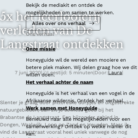
Bekijk de mediakit en ontdek de
mogelijkheden om samen te werken.
5x het leerlooierij
Alles over ons verhaal
verleden van De
Ons verhaal
Langstraat ontdekken
Onze missie
Honeyguide wil de wereld een mooiere en
betere plek maken. Wij delen graag hoe we dit
7 juni 2020
|
Leestijd: 5 minuten
|
Door:
Laura
|
willen doen.
Het verhaal achter de naam
Honeyguide is het verhaal van een vogel in de
Afrikaanse wildernis. Ontdek het verhaal.
Slenter je graag door pittoreske dorpjes en uitgestrekte
Werk samen met Honeyguide
natuurgebieden, dan zit je sowieso goed bij het
Brabantse de Langstraat. Een bijzonder gebied in
Benieuwd naar alle mogelijkheden voor een
Dongen, Waalwijk, Loon op Zand en Heusden. Maar ik
samenwerking? Ontdek op welke manier dit
vind de Langstraat vooral heel uniek vanwege de nog
kan.