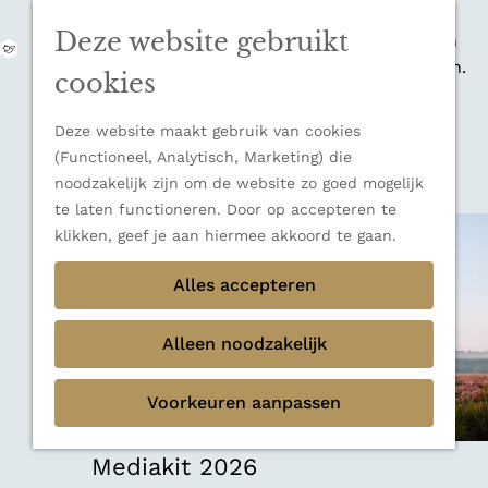
zijn indrukwekkende Alpen, maar ook een
Deze website gebruikt
veelzijdige bestemming voor wie houdt van
M
natuur, rust en adembenemende uitzichten.
e
G
cookies
Ontdek alle bestemmingen
n
a
u
Sluiten
n
Deze website maakt gebruik van cookies
Thema's
a
(Functioneel, Analytisch, Marketing) die
Verborgen parels
a
noodzakelijk zijn om de website zo goed mogelijk
Terug
Ons verhaal
r
te laten functioneren. Door op accepteren te
d
klikken, geef je aan hiermee akkoord te gaan.
e
h
Alles accepteren
o
m
Alleen noodzakelijk
e
p
Voorkeuren aanpassen
a
g
e
Mediakit 2026