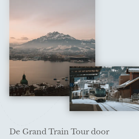
l
z
a
n
o
De Grand Train Tour door