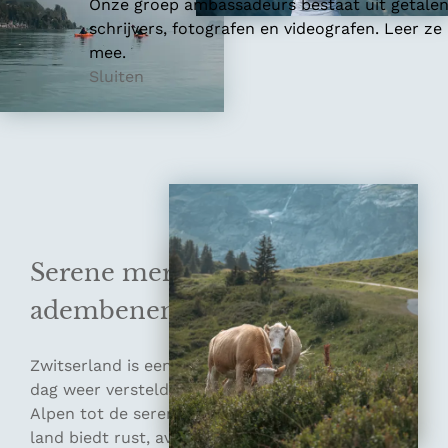
Onze groep ambassadeurs bestaat uit getale
schrijvers, fotografen en videografen. Leer ze
mee.
Sluiten
Serene meren en
adembenemende uitzichten
Zwitserland is een land waar de natuur je elke
dag weer versteld doet staan. Van de imposante
Alpen tot de serene meren, elke hoek van dit
land biedt rust, avontuur en adembenemende