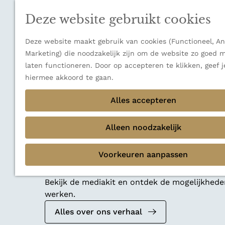
n
a
Sluiten
u
n
Deze website gebruikt cookies
Thema's
a
Verborgen parels
a
Terug
Ons verhaal
Deze website maakt gebruik van cookies (Functioneel, An
r
Marketing) die noodzakelijk zijn om de website zo goed m
d
laten functioneren. Door op accepteren te klikken, geef 
e
hiermee akkoord te gaan.
h
o
Alles accepteren
m
e
Alleen noodzakelijk
p
a
Voorkeuren aanpassen
g
Mediakit 2026
e
Bekijk de mediakit en ontdek de mogelijkhed
werken.
Alles over ons verhaal