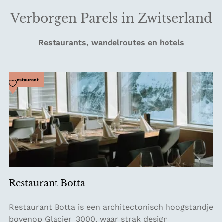
Verborgen Parels in Zwitserland
Restaurants, wandelroutes en hotels
Voeg toe als favoriet
Restaurant
Restaurant Botta
R
Restaurant Botta is een architectonisch hoogstandje
e
bovenop Glacier 3000, waar strak design