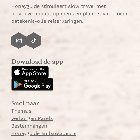
Honeyguide stimuleert slow travel met
positieve impact op mens en planeet voor meer
betekenisvolle reiservaringen.
I
T
n
i
s
k
Download de app
t
T
a
o
g
k
r
a
Snel naar
m
Thema's
Verborgen Parels
Bestemmingen
Honeyguide ambassadeurs