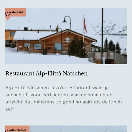
u
t
Voeg toe als favoriet
Restaurant
s
d
e
G
s
t
a
a
Restaurant Alp-Hittä Nätschen
d
G
R
Alp Hittä Nätschen is zo’n restaurant waar je
o
e
aanschuift voor eerlijk eten, warme smaken en
l
s
uitzicht dat minstens zo goed smaakt als de lunch
f
t
zelf.
h
a
o
u
t
r
Voeg toe als favoriet
Natuurgebied