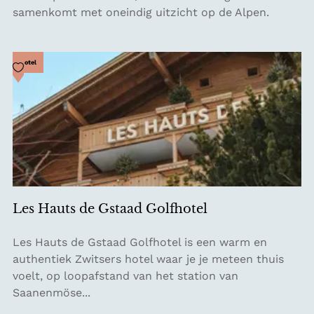
s
samenkomt met oneindig uitzicht op de Alpen.
t
a
u
Voeg toe als favoriet
Hotel
r
a
n
t
B
o
t
t
Les Hauts de Gstaad Golfhotel
a
L
Les Hauts de Gstaad Golfhotel is een warm en
e
authentiek Zwitsers hotel waar je je meteen thuis
s
voelt, op loopafstand van het station van
H
Saanenmöse...
a