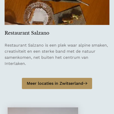
e
0
n
0
Restaurant Salzano
R
Restaurant Salzano is een plek waar alpine smaken,
e
creativiteit en een sterke band met de natuur
s
samenkomen, net buiten het centrum van
t
Interlaken.
a
u
r
Meer locaties in Zwitserland
a
n
t
S
a