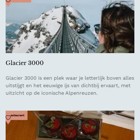
e
a
l
n
t
A
l
p
-
H
Glacier 3000
i
t
G
Glacier 3000 is een plek waar je letterlijk boven alles
t
l
uitstijgt en het eeuwige ijs van dichtbij ervaart, met
ä
a
uitzicht op de iconische Alpenreuzen.
N
c
ä
i
t
e
Voeg toe als favoriet
Restaurant
s
r
c
3
h
0