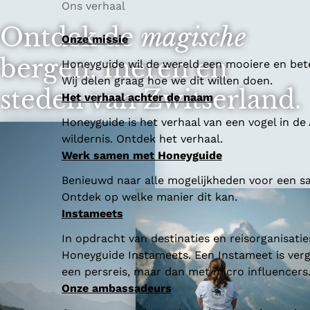
Ons verhaal
Ontdek de
magische
Onze missie
bergen, meren en
Honeyguide wil de wereld een mooiere en bet
Wij delen graag hoe we dit willen doen.
steden van Zwitserland.
Het verhaal achter de naam
Honeyguide is het verhaal van een vogel in de
wildernis. Ontdek het verhaal.
Werk samen met Honeyguide
Benieuwd naar alle mogelijkheden voor een 
Ontdek op welke manier dit kan.
Instameets
In opdracht van destinaties en reisorganisatie
Honeyguide Instameets. Een Instameet is verg
een persreis, maar dan met micro influencers
Onze ambassadeurs