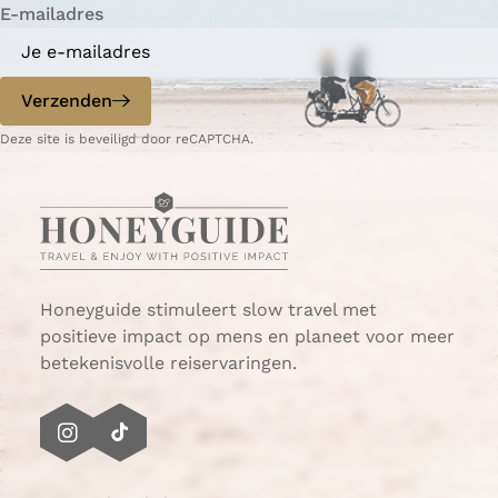
E-mailadres
Verzenden
Deze site is beveiligd door reCAPTCHA.
Honeyguide stimuleert slow travel met
positieve impact op mens en planeet voor meer
betekenisvolle reiservaringen.
I
T
n
i
s
k