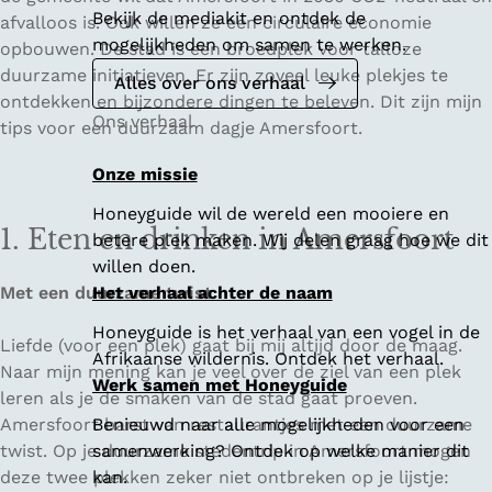
Bekijk de mediakit en ontdek de
afvalloos is. Ook willen ze een circulaire economie
mogelijkheden om samen te werken.
opbouwen. De stad is een broedplek voor talloze
duurzame initiatieven. Er zijn zoveel leuke plekjes te
Alles over ons verhaal
ontdekken en bijzondere dingen te beleven. Dit zijn mijn
Ons verhaal
tips voor een duurzaam dagje Amersfoort.
Onze missie
Honeyguide wil de wereld een mooiere en
1. Eten en drinken in Amersfoort
betere plek maken. Wij delen graag hoe we dit
willen doen.
Met een duurzame twist
Het verhaal achter de naam
Honeyguide is het verhaal van een vogel in de
Liefde (voor een plek) gaat bij mij altijd door de maag.
Afrikaanse wildernis. Ontdek het verhaal.
Naar mijn mening kan je veel over de ziel van een plek
Werk samen met Honeyguide
leren als je de smaken van de stad gaat proeven.
Amersfoort barst van restaurantjes met een duurzame
Benieuwd naar alle mogelijkheden voor een
twist. Op je duurzame stedentrip in Amersfoort mogen
samenwerking? Ontdek op welke manier dit
deze twee plekken zeker niet ontbreken op je lijstje:
kan.