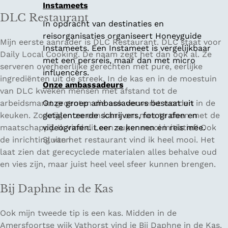
Instameets
DLC Restaurant
In opdracht van destinaties en
reisorganisaties organiseert Honeyguide
Mijn eerste aanrader is DLC Restaurant. DLC staat voor
Instameets. Een Instameet is vergelijkbaar
Daily Local Cooking. De naam zegt het dan ook al. Ze
met een persreis, maar dan met micro
serveren overheerlijke gerechten met pure, eerlijke
influencers.
ingrediënten uit de streek. In de kas en in de moestuin
Onze ambassadeurs
van DLC kweken mensen met afstand tot de
arbeidsmarkt groenten die ook verwerkt worden in de
Onze groep ambassadeurs bestaat uit
keuken. Zo krijgen ze een kans om mee te doen met de
getalenteerde schrijvers, fotografen en
maatschappij. Ik vind dit een super mooi initiatief! Ook
videografen. Leer ze kennen en reis mee.
de inrichting van het restaurant vind ik heel mooi. Het
Sluiten
laat zien dat gerecyclede materialen alles behalve oud
en vies zijn, maar juist heel veel sfeer kunnen brengen.
Bij Daphne in de Kas
Ook mijn tweede tip is een kas. Midden in de
Amersfoortse wijk Vathorst vind je Bij Daphne in de Kas.