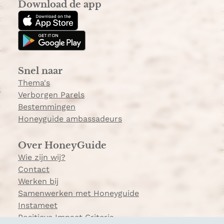
Download de app
t
T
a
o
g
k
r
a
Snel naar
m
Thema's
Verborgen Parels
Bestemmingen
Honeyguide ambassadeurs
Over HoneyGuide
Wie zijn wij?
Contact
Werken bij
Samenwerken met Honeyguide
Instameet
Positieve Impact Criteria