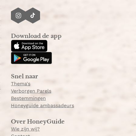
I
T
n
i
s
k
Download de app
t
T
a
o
g
k
r
a
Snel naar
m
Thema's
Verborgen Parels
Bestemmingen
Honeyguide ambassadeurs
Over HoneyGuide
Wie zijn wij?