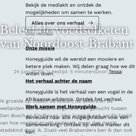
Bekijk de mediakit en ontdek de
mogelijkheden om samen te werken.
Alles over ons verhaal
Beleef de voedselketen
Ons verhaal
van Noordoost-Brabant
Onze missie
Honeyguide wil de wereld een mooiere en
betere plek maken. Wij delen graag hoe we dit
24 juni 2020
|
Leestijd: 5 minuten
|
Door:
Tessa
|
willen doen.
Het verhaal achter de naam
Honeyguide is het verhaal van een vogel in de
Afrikaanse wildernis. Ontdek het verhaal.
Ik groeide op tussen de koeien, de akkers en de
Werk samen met Honeyguide
weilanden van Brabant. Ergens in een gehucht tussen
Den Bosch en Eindhoven. Hier kreeg ik een aardig beeld
Benieuwd naar alle mogelijkheden voor een
van hoe voedsel groeit en bloeit, meer dan menig
samenwerking? Ontdek op welke manier dit
stadskind denk ik. Zoals veel Brabanders ben ik dan ook
kan.