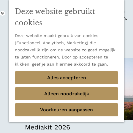
zijn indrukwekkende Alpen, maar ook een
Deze website gebruikt
veelzijdige bestemming voor wie houdt van
M
natuur, rust en adembenemende uitzichten.
e
G
cookies
Ontdek alle bestemmingen
n
a
u
Sluiten
n
Deze website maakt gebruik van cookies
Thema's
a
(Functioneel, Analytisch, Marketing) die
Verborgen parels
a
noodzakelijk zijn om de website zo goed mogelijk
Terug
Ons verhaal
r
te laten functioneren. Door op accepteren te
d
klikken, geef je aan hiermee akkoord te gaan.
e
h
Alles accepteren
o
m
Alleen noodzakelijk
e
p
Voorkeuren aanpassen
a
g
e
Mediakit 2026