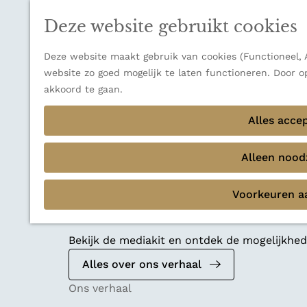
n
a
u
Thema's
n
Deze website gebruikt cookies
Verborgen parels
a
Terug
Ons verhaal
a
Deze website maakt gebruik van cookies (Functioneel, A
r
website zo goed mogelijk te laten functioneren. Door o
d
akkoord te gaan.
e
Alles acce
h
o
m
Alleen noodz
e
p
Voorkeuren a
a
Mediakit 2026
g
e
Bekijk de mediakit en ontdek de mogelijkh
Alles over ons verhaal
Ons verhaal