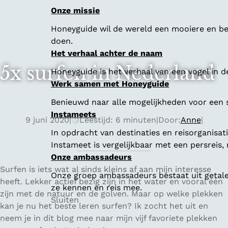
Onze missie
Honeyguide wil de wereld een mooiere en bet
doen.
Het verhaal achter de naam
5x surfen in Nederland
Honeyguide is het verhaal van een vogel in d
Werk samen met Honeyguide
Benieuwd naar alle mogelijkheden voor een
Instameets
9 juni 2020
|
Leestijd: 6 minuten
|
Door:
Anne
|
In opdracht van destinaties en reisorganisa
Instameet is vergelijkbaar met een persreis
Onze ambassadeurs
Surfen is iets wat al sinds kleins af aan mijn interesse
Onze groep ambassadeurs bestaat uit getalen
heeft. Lekker actief bezig zijn in het water en vooral één
ze kennen en reis mee.
zijn met de natuur en de golven. Maar op welke plekken
Sluiten
kan je nu het beste leren surfen? Ik zocht het uit en
neem je in dit blog mee naar mijn vijf favoriete plekken