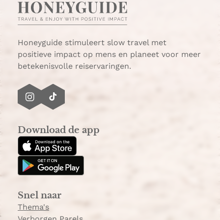
Honeyguide stimuleert slow travel met
positieve impact op mens en planeet voor meer
betekenisvolle reiservaringen.
I
T
n
i
s
k
Download de app
t
T
a
o
g
k
r
a
Snel naar
m
Thema's
Verborgen Parels