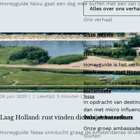
S
Honeyguide Yalou gaat een dag mee surfen met een van d
Alles over ons verha
u
r
Ons verhaal
f
e
Onze missie
n
Honeyguide wil de were
i
Het verhaal achter de
n
W
Honeyguide is het verha
i
Werk samen met Hone
j
Benieuwd naar alle mo
k
Instameets
a
26 juni 2020
|
Leestijd: 5 minuten
|
Tessa
a
In opdracht van destin
n
dan met micro influenc
Z
Laag Holland: rust vinden dichtbij Amsterdam
Onze ambassadeurs
e
Onze groep ambassadeur
e
L
Honeyguide Tessa ontvlucht graag de Amsterdamse drukte
Sluiten
a