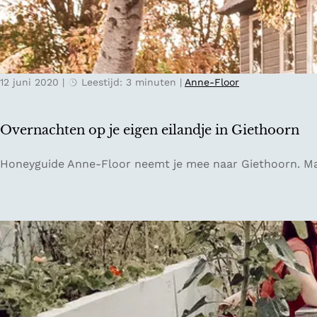
t
v
i
o
e
n
i
t
n
12 juni 2020
|
Leestijd: 3 minuten
|
Anne-Floor
u
Z
u
e
r
e
Overnachten op je eigen eilandje in Giethoorn
i
l
n
a
O
Honeyguide Anne-Floor neemt je mee naar Giethoorn. Ma
N
n
v
e
d
e
d
r
e
n
r
a
l
c
a
h
n
t
d
e