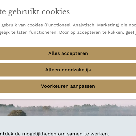
en vooral bekend om zijn indrukwekkende Alpen, maar ook
ast bij
jouw reisstijl
te gebruikt cookies
 uitzichten.
emmingen
gebruik van cookies (Functioneel, Analytisch, Marketing) die noo
f avontuur in de natuur? Onze Honeyguides geven je
elijk te laten functioneren. Door op accepteren te klikken, geef
Alles accepteren
Alleen noodzakelijk
Voorkeuren aanpassen
 ontdek de mogelijkheden om samen te werken.