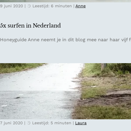
i
9 juni 2020
|
Leestijd: 6 minuten
|
Anne
c
n
h
G
p
i
5x surfen in Nederland
l
e
e
t
5
Honeyguide Anne neemt je in dit blog mee naar haar vijf 
k
h
x
j
o
s
e
o
u
s
r
r
i
n
f
n
e
R
n
o
i
t
n
t
N
e
e
r
7 juni 2020
|
Leestijd: 5 minuten
|
Laura
d
d
e