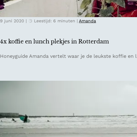
n
o
9 juni 2020
|
Leestijd: 6 minuten
|
Amanda
p
j
e
4x koffie en lunch plekjes in Rotterdam
e
i
4
Honeyguide Amanda vertelt waar je de leukste koffie en 
g
x
e
k
n
o
e
ff
i
i
l
e
a
e
n
n
d
l
j
u
e
n