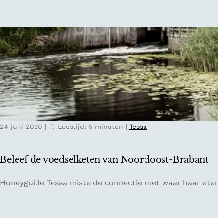
a
g
H
o
l
l
a
n
d
:
24 juni 2020
|
Leestijd: 5 minuten
|
Tessa
r
u
s
Beleef de voedselketen van Noordoost-Brabant
t
v
B
Honeyguide Tessa miste de connectie met waar haar ete
i
e
n
l
d
e