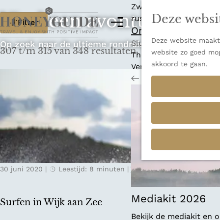
Zwitserland is misschi
Vind een avontuur dat p
Deze websi
W
rust en adembenemende
M
Filter
Ontdek alle best
e
a
Deze website maakt 
G
n
Sluiten
Op zoek naar de ultieme rondreis, een stedentrip o
307 t/m 315 van 348 resultaten
t
website zo goed mog
a
u
Thema's
akkoord te gaan.
n
Verborgen parels
z
a
Terug
Ons verhaal
o
a
r
e
d
k
e
h
j
o
e
m
30 juni 2020
|
Leestijd: 8 minuten
|
Yalou
e
?
p
a
Mediakit 2026
Surfen in Wijk aan Zee
g
Bekijk de mediakit en
e