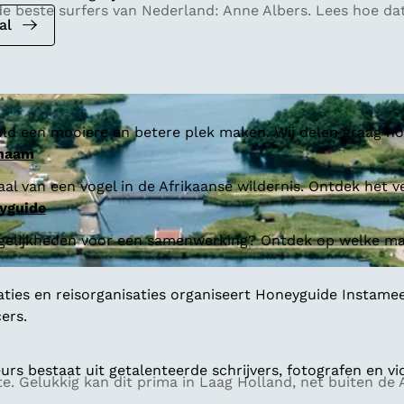
e beste surfers van Nederland: Anne Albers. Lees hoe da
al
ld een mooiere en betere plek maken. Wij delen graag hoe
 naam
al van een vogel in de Afrikaanse wildernis. Ontdek het v
yguide
gelijkheden voor een samenwerking? Ontdek op welke man
aties en reisorganisaties organiseert Honeyguide Instamee
ers.
s bestaat uit getalenteerde schrijvers, fotografen en vi
. Gelukkig kan dit prima in Laag Holland, net buiten de