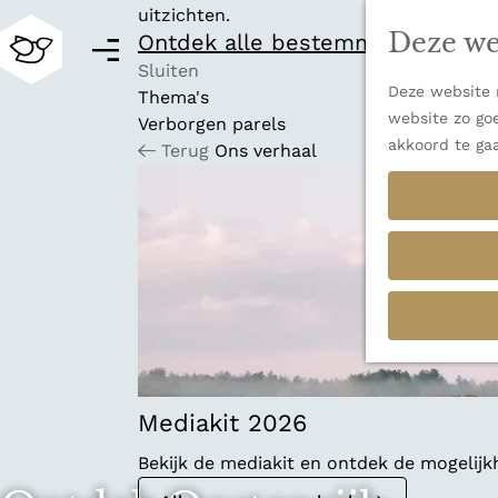
uitzichten.
Deze we
Ontdek alle bestemmingen
M
e
Sluiten
Deze website m
n
Thema's
G
website zo goe
u
Verborgen parels
a
akkoord te ga
Terug
Ons verhaal
n
a
a
r
d
e
h
o
m
e
p
Mediakit 2026
a
Bekijk de mediakit en ontdek de mogelij
g
e