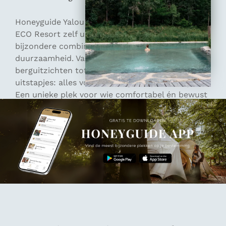
Honeyguide Yalou mocht Priesteregg Premium
ECO Resort zelf uitproberen en ontdekte een
bijzondere combinatie van luxe, rust en
duurzaamheid. Van privéwellness en prachtige
berguitzichten tot lokale gerechten en actieve
uitstapjes: alles voelt verzorgd en persoonlijk.
Een unieke plek voor wie comfortabel én bewust
wil overnachten in de prachtige Oostenrijkse
bergen.
Lees over Yalou's ervaring