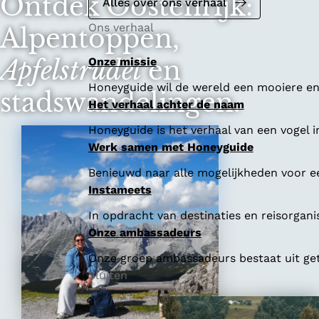
Ontdek Oostenrijk:
Alles over ons verhaal
Ons verhaal
Alpentoppen,
Apfelstrudel
Onze missie
en
Honeyguide wil de wereld een mooiere en 
stadswandelingen.
Het verhaal achter de naam
Honeyguide is het verhaal van een vogel i
Werk samen met Honeyguide
Benieuwd naar alle mogelijkheden voor 
Instameets
In opdracht van destinaties en reisorgan
Onze ambassadeurs
Onze groep ambassadeurs bestaat uit geta
Sluiten