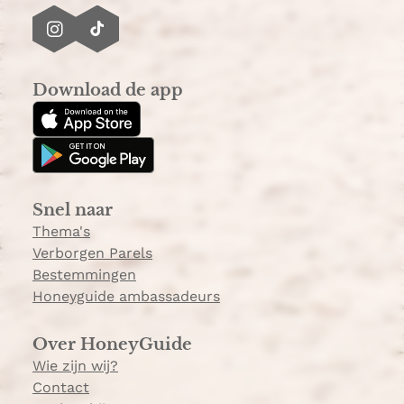
I
T
n
i
s
k
Download de app
t
T
a
o
g
k
r
a
Snel naar
m
Thema's
Verborgen Parels
Bestemmingen
Honeyguide ambassadeurs
Over HoneyGuide
Wie zijn wij?
Contact