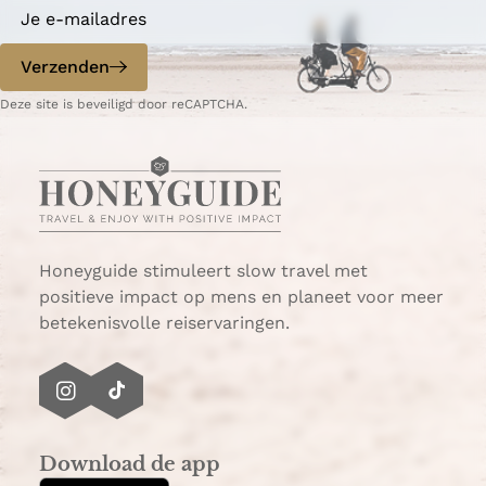
Verzenden
Deze site is beveiligd door reCAPTCHA.
Honeyguide stimuleert slow travel met
positieve impact op mens en planeet voor meer
betekenisvolle reiservaringen.
I
T
n
i
s
k
Download de app
t
T