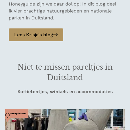
Honeyguide zijn we daar dol op! In dit blog deel
ik vier prachtige natuurgebieden en nationale
parken in Duitsland.
Lees Krisja's blog
Niet te missen pareltjes in
Duitsland
Koffietentjes, winkels en accommodaties
Voeg toe als favoriet
Conceptstore