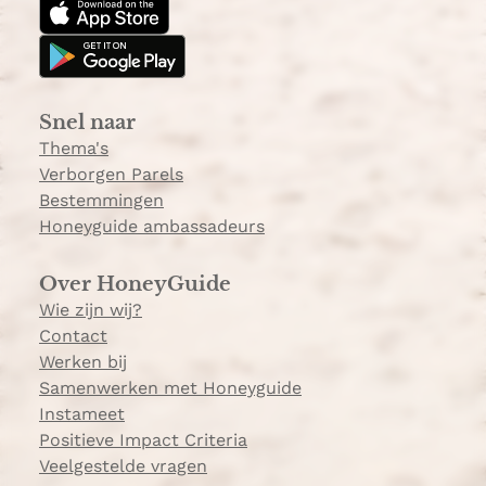
a
o
g
k
r
a
Snel naar
m
Thema's
Verborgen Parels
Bestemmingen
Honeyguide ambassadeurs
Over HoneyGuide
Wie zijn wij?
Contact
Werken bij
Samenwerken met Honeyguide
Instameet
Positieve Impact Criteria
Veelgestelde vragen