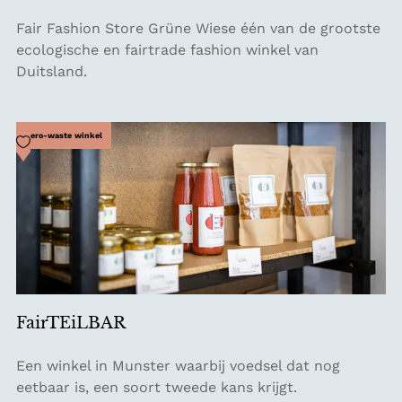
F
Fair Fashion Store Grüne Wiese één van de grootste
a
ecologische en fairtrade fashion winkel van
i
Duitsland.
r
F
a
Voeg toe als favoriet
Zero-waste winkel
s
h
i
o
n
S
t
o
FairTEiLBAR
r
e
F
Een winkel in Munster waarbij voedsel dat nog
G
a
eetbaar is, een soort tweede kans krijgt.
r