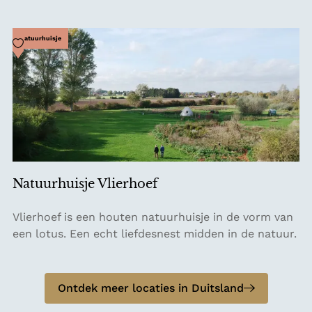
i
ü
r
n
T
Voeg toe als favoriet
Natuurhuisje
e
E
W
i
i
L
e
B
s
A
e
R
Natuurhuisje Vlierhoef
N
Vlierhoef is een houten natuurhuisje in de vorm van
a
een lotus. Een echt liefdesnest midden in de natuur.
t
u
u
Ontdek meer locaties in Duitsland
r