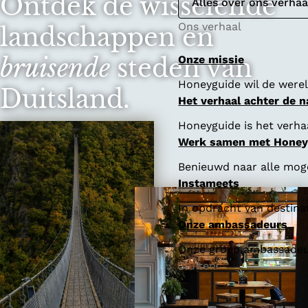
Ontdek de wisselende
e
Alles over ons verhaa
Ons verhaal
landschappen en
bruisende
steden van
Onze missie
Honeyguide wil de werel
Duitsland.
Het verhaal achter de 
Honeyguide is het verhaa
Werk samen met Honey
Benieuwd naar alle mog
Instameets
In opdracht van destina
Onze ambassadeurs
Onze groep ambassadeurs
Sluiten