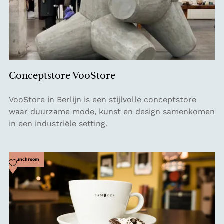
Conceptstore VooStore
C
VooStore in Berlijn is een stijlvolle conceptstore
o
waar duurzame mode, kunst en design samenkomen
n
in een industriële setting.
c
e
p
Voeg toe als favoriet
Lunchroom
t
s
t
o
r