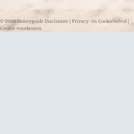
© 2026 Honeyguide
Disclaimer
|
Privacy- en Cookiebeleid
|
Cookie voorkeuren