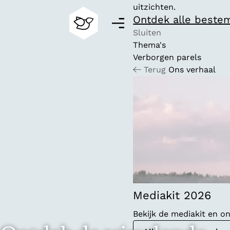
uitzichten.
Ontdek alle beste
M
e
Sluiten
n
Thema's
G
u
Verborgen parels
a
Terug
Ons verhaal
n
a
a
r
d
e
h
o
m
e
p
Mediakit 2026
a
Bekijk de mediakit en 
g