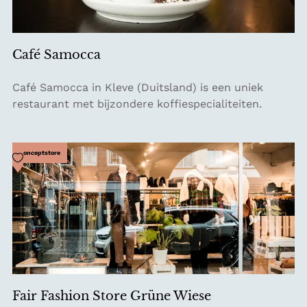
e
V
o
Café Samocca
o
S
C
Café Samocca in Kleve (Duitsland) is een uniek
t
a
restaurant met bijzondere koffiespecialiteiten.
o
f
r
é
e
S
Voeg toe als favoriet
Conceptstore
a
m
o
c
c
a
Fair Fashion Store Grüne Wiese