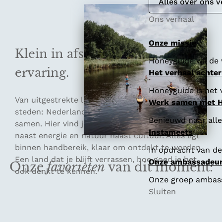
e
Alles over ons v
Ons verhaal
Onze missie
Klein in afstand,
groots
in
Honeyguide wil de 
ervaring.
Het verhaal achte
Honeyguide is het 
Van uitgestrekte landschappen tot bruisende
Werk samen met 
steden: Nederland brengt contrasten moeiteloos
Benieuwd naar all
samen. Hier vind je innovatie naast traditie, rust
Instameets
naast energie en natuur naast cultuur. Alles ligt
binnen handbereik, klaar om ontdekt te worden.
In opdracht van de
Een land dat je blijft verrassen, hoe goed je het
Onze ambassadeu
Onze
favorieten
van dit moment:
ook denkt te kennen.
Onze groep ambassa
Sluiten