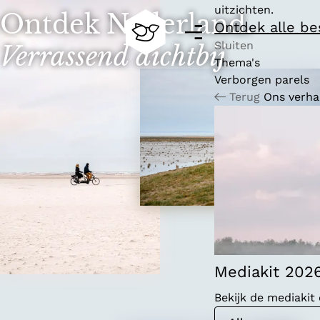
uitzichten.
Ontdek Nederland.
Ontdek alle b
M
e
Sluiten
Verrassend dichtbij.
n
Thema's
G
u
Verborgen parels
a
Terug
Ons verha
n
a
a
r
d
e
h
o
m
e
p
Mediakit 202
a
Bekijk de mediaki
g