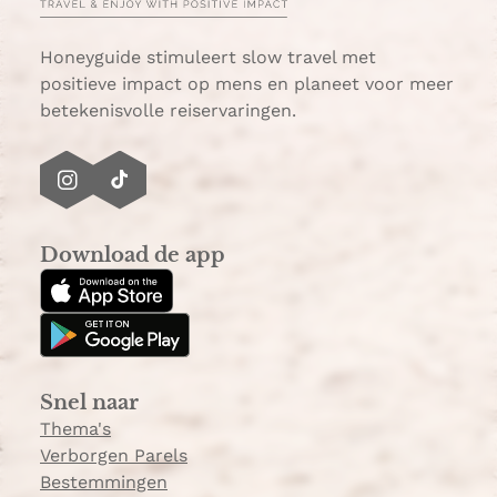
Honeyguide stimuleert slow travel met
positieve impact op mens en planeet voor meer
betekenisvolle reiservaringen.
I
T
n
i
s
k
Download de app
t
T
a
o
g
k
r
a
Snel naar
m
Thema's
Verborgen Parels
Bestemmingen