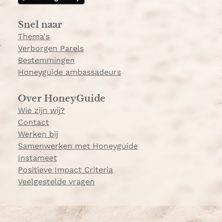
r
a
Snel naar
m
Thema's
Verborgen Parels
Bestemmingen
Honeyguide ambassadeurs
Over HoneyGuide
Wie zijn wij?
Contact
Werken bij
Samenwerken met Honeyguide
Instameet
Positieve Impact Criteria
Veelgestelde vragen