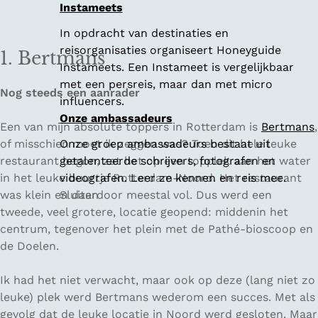
Instameets
In opdracht van destinaties en
reisorganisaties organiseert Honeyguide
1. Bertmans
Instameets. Een Instameet is vergelijkbaar
met een persreis, maar dan met micro
Nog steeds een aanrader
influencers.
Onze ambassadeurs
Een van mijn absolute toppers in Rotterdam is
Bertmans
,
of misschien moet ik zeggen was? Toen dit hele leuke
Onze groep ambassadeurs bestaat uit
restaurant begon, zat het op een topplek aan het water
getalenteerde schrijvers, fotografen en
in het leuke buurtje Rotterdam-Noord. Het restaurant
videografen. Leer ze kennen en reis mee.
was klein en daardoor meestal vol. Dus werd een
Sluiten
tweede, veel grotere, locatie geopend: middenin het
centrum, tegenover het plein met de Pathé-bioscoop en
de Doelen.
Ik had het niet verwacht, maar ook op deze (lang niet zo
leuke) plek werd Bertmans wederom een succes. Met als
gevolg dat de leuke locatie in Noord werd gesloten. Maar