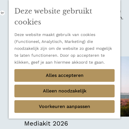
zijn indrukwekkende Alpen, maar ook een
Deze website gebruikt
veelzijdige bestemming voor wie houdt van
M
natuur, rust en adembenemende uitzichten.
e
G
cookies
Ontdek alle bestemmingen
n
a
u
Sluiten
n
Deze website maakt gebruik van cookies
Thema's
a
(Functioneel, Analytisch, Marketing) die
Verborgen parels
a
noodzakelijk zijn om de website zo goed mogelijk
Terug
Ons verhaal
r
te laten functioneren. Door op accepteren te
d
klikken, geef je aan hiermee akkoord te gaan.
e
h
Alles accepteren
o
m
Alleen noodzakelijk
e
p
Voorkeuren aanpassen
a
g
e
Mediakit 2026