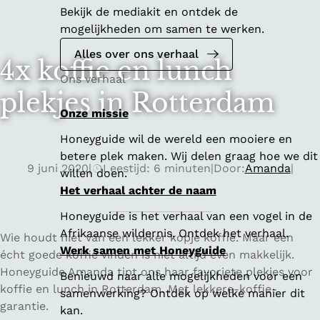
Bekijk de mediakit en ontdek de
mogelijkheden om samen te werken.
Alles over ons verhaal
4x koffie en lunch
Ons verhaal
plekjes in Rotterdam
Onze missie
Honeyguide wil de wereld een mooiere en
betere plek maken. Wij delen graag hoe we dit
9 juni 2020
|
Leestijd: 6 minuten
|
Door:
Amanda
|
willen doen.
Het verhaal achter de naam
Honeyguide is het verhaal van een vogel in de
Afrikaanse wildernis. Ontdek het verhaal.
Wie houdt niet van een lekker kopje koffie. Maar een
Werk samen met Honeyguide
écht goede koffie vinden is niet altijd even makkelijk.
Honeyguide Amanda tipt ons haar favoriete plekjes voor
Benieuwd naar alle mogelijkheden voor een
koffie en lunch in Rotterdam. Met lekkere-koffie-
samenwerking? Ontdek op welke manier dit
garantie.
kan.