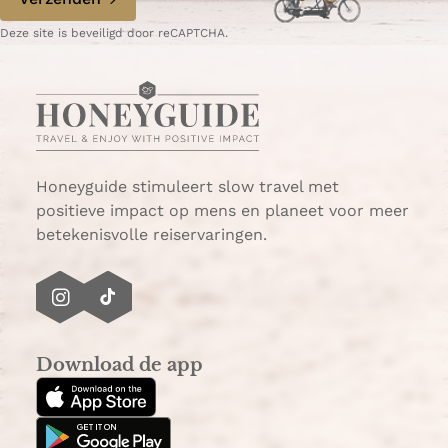
Deze site is beveiligd door reCAPTCHA.
Honeyguide stimuleert slow travel met
positieve impact op mens en planeet voor meer
betekenisvolle reiservaringen.
I
T
n
i
s
k
Download de app
t
T
a
o
g
k