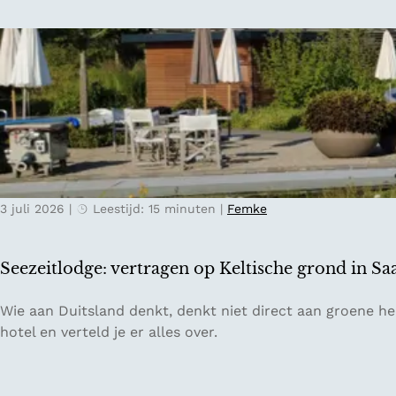
i
o
i
n
r
s
d
e
n
e
e
a
O
n
a
o
o
r
s
n
T
t
t
i
e
s
c
n
p
3 juli 2026
|
Leestijd: 15 minuten
|
Femke
i
r
a
n
i
n
o
j
n
Seezeitlodge: vertragen op Keltische grond in Sa
:
k
e
h
s
n
S
Wie aan Duitsland denkt, denkt niet direct aan groene heu
e
e
n
e
hotel en verteld je er alles over.
t
b
a
e
z
e
j
z
o
r
a
e