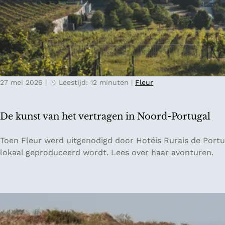
a
a
v
l
r
e
:
l
l
h
a
s
o
n
t
e
d
e
e
27 mei 2026
|
Leestijd: 12 minuten
|
Fleur
d
e
e
n
n
d
De kunst van het vertragen in Noord-Portugal
t
i
r
g
D
Toen Fleur werd uitgenodigd door Hotéis Rurais de Portu
i
i
e
lokaal geproduceerd wordt. Lees over haar avonturen.
p
t
k
g
a
u
i
l
n
d
d
s
s
e
t
v
t
v