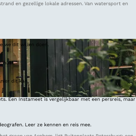
trand en gezellige lokale adressen. Van watersport en
 we dit willen doen.
erhaal.
ier dit kan.
ts. Een Instameet is vergelijkbaar met een persreis, maar
deografen. Leer ze kennen en reis mee.
 het groen van Arnhem, ligt Buitenplaats Petersburg: een