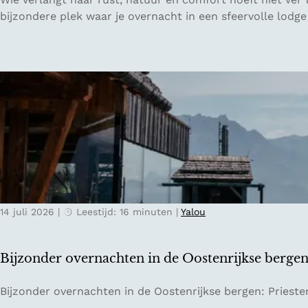
l
u
bijzondere plek waar je overnacht in een sfeervolle lodge
a
i
k
t
k
e
e
n
e
p
:
l
v
a
a
a
n
t
w
s
a
P
t
14 juli 2026
|
Leestijd: 16 minuten
|
Yalou
e
e
t
r
e
Bijzonder overnachten in de Oostenrijkse berge
s
r
p
s
B
Bijzonder overnachten in de Oostenrijkse bergen: Prieste
o
b
i