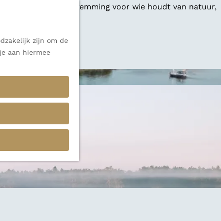
 een veelzijdige bestemming voor wie houdt van natuur,
dzakelijk zijn om de
 alle inspiratie.
 je aan hiermee