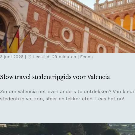
p
e
i
g
K
r
u
e
e
l
m
n
l
a
E
o
t
n
C
ff
i
d
O
l
s
r
i
c
3 juni 2026
|
Leestijd: 29 minuten
|
Fenna
e
n
h
s
e
e
o
i
g
Slow travel stedentripgids voor Valencia
r
n
r
t
L
o
S
Zin om Valencia net even anders te ontdekken? Van kleurrij
e
n
l
stedentrip vol zon, sfeer en lekker eten. Lees het nu!
s
d
o
a
i
w
c
n
t
h
S
r
t
a
a