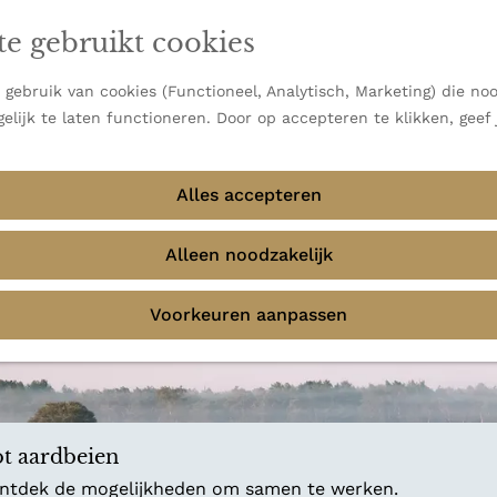
en vooral bekend om zijn indrukwekkende Alpen, maar ook
ast bij
jouw reisstijl
te gebruikt cookies
 uitzichten.
emmingen
gebruik van cookies (Functioneel, Analytisch, Marketing) die noo
f avontuur in de natuur? Onze Honeyguides geven je
elijk te laten functioneren. Door op accepteren te klikken, geef
Alles accepteren
Alleen noodzakelijk
Voorkeuren aanpassen
t aardbeien
 ontdek de mogelijkheden om samen te werken.