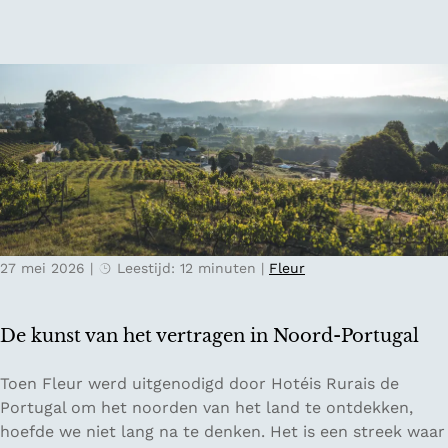
r
l
n
a
:
d
v
h
e
o
l
e
s
e
t
e
e
n
d
d
e
i
n
g
27 mei 2026
|
Leestijd: 12 minuten
|
Fleur
t
i
r
t
i
a
De kunst van het vertragen in Noord-Portugal
p
l
g
d
D
Toen Fleur werd uitgenodigd door Hotéis Rurais de
i
e
e
Portugal om het noorden van het land te ontdekken,
d
t
k
hoefde we niet lang na te denken. Het is een streek waar
s
o