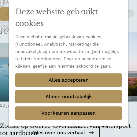
n
u
Sluiten
n
Deze website gebruikt
W
Op zoek naar de ultieme rondreis, een stedentrip
Filter
Thema's
a
of avontuur in de natuur? Onze Honeyguides
Verborgen parels
a
a
cookies
geven je alle inspiratie.
Terug
Ons verhaal
r
1 t/m 9 van 348 resultaten
t
d
Deze website maakt gebruik van cookies
e
z
(Functioneel, Analytisch, Marketing) die
h
noodzakelijk zijn om de website zo goed mogelijk
o
o
te laten functioneren. Door op accepteren te
m
e
klikken, geef je aan hiermee akkoord te gaan.
e
k
Alles accepteren
p
a
j
g
Alleen noodzakelijk
e
e
Mediakit 2026
22 juli 2026
|
Leestijd: 26 minuten
|
Anne-Floor
?
Voorkeuren aanpassen
Bekijk de mediakit en ontdek de
mogelijkheden om samen te werken.
Zomer op Goeree-Overflakkee: van watersport
Alles over ons verhaal
tot aardbeien