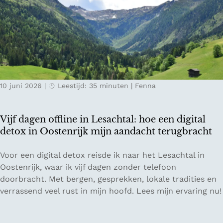
o
i
e
d
d
r
g
e
e
e
n
g
:
v
g
v
a
P
e
n
r
10 juni 2026
|
Leestijd: 35 minuten
|
Fenna
r
Z
e
t
w
m
r
i
i
Vijf dagen offline in Lesachtal: hoe een digital
a
t
u
detox in Oostenrijk mijn aandacht terugbracht
g
s
m
e
e
E
V
Voor een digital detox reisde ik naar het Lesachtal in
n
r
C
i
Oostenrijk, waar ik vijf dagen zonder telefoon
o
l
O
j
doorbracht. Met bergen, gesprekken, lokale tradities en
p
a
r
f
verrassend veel rust in mijn hoofd. Lees mijn ervaring nu!
K
n
e
d
e
d
s
a
l