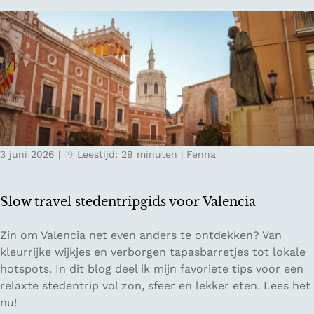
o
g
t
r
e
i
t
n
s
o
c
ff
h
l
e
i
g
n
r
e
o
3 juni 2026
|
Leestijd: 29 minuten
|
Fenna
i
n
n
d
L
i
Slow travel stedentripgids voor Valencia
e
n
s
S
S
Zin om Valencia net even anders te ontdekken? Van
a
a
l
kleurrijke wijkjes en verborgen tapasbarretjes tot lokale
c
a
o
hotspots. In dit blog deel ik mijn favoriete tips voor een
h
r
w
relaxte stedentrip vol zon, sfeer en lekker eten. Lees het
t
l
t
nu!
a
a