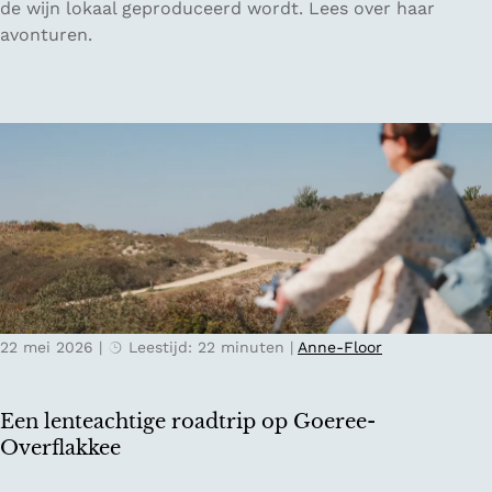
u
de wijn lokaal geproduceerd wordt. Lees over haar
v
x
n
avonturen.
o
i
s
o
n
t
r
O
v
V
o
a
a
s
n
l
t
h
e
e
e
n
n
t
c
r
v
i
i
e
a
j
r
k
22 mei 2026
|
Leestijd: 22 minuten
|
Anne-Floor
t
m
r
i
a
j
Een lenteachtige roadtrip op Goeree-
g
n
Overflakkee
e
a
n