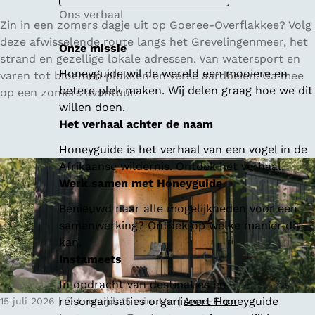
Ons verhaal
Z
Zin in een zomers dagje uit op Goeree-Overflakkee? Volg
o
deze afwisselende route langs het Grevelingenmeer, het
Onze missie
m
strand en gezellige lokale adressen. Van watersport en
Honeyguide wil de wereld een mooiere en
e
varen tot bloemen plukken en verse aardbeien. Ga mee
betere plek maken. Wij delen graag hoe we dit
r
op een zomers avontuur.
willen doen.
o
Het verhaal achter de naam
p
G
Honeyguide is het verhaal van een vogel in de
o
Afrikaanse wildernis. Ontdek het verhaal.
e
Werk samen met Honeyguide
r
Benieuwd naar alle mogelijkheden voor een
e
samenwerking? Ontdek op welke manier dit
e
kan.
-
Instameets
O
v
In opdracht van destinaties en
e
reisorganisaties organiseert Honeyguide
15 juli 2026
|
Leestijd: 15 minuten
|
Anne-Floor
r