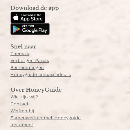
s
k
a
Download de app
t
T
k
a
o
k
g
k
e
r
e
a
Snel naar
m
Thema's
Verborgen Parels
Bestemmingen
Honeyguide ambassadeurs
Over HoneyGuide
Wie zijn wij?
Contact
Werken bij
Samenwerken met Honeyguide
Instameet