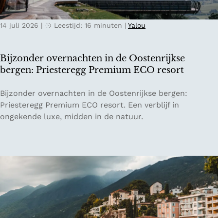
o
t
r
e
t
14 juli 2026
|
Leestijd: 16 minuten
|
Yalou
r
t
s
o
b
Bijzonder overnachten in de Oostenrijkse
t
u
bergen: Priesteregg Premium ECO resort
a
r
a
g
B
Bijzonder overnachten in de Oostenrijkse bergen:
r
i
i
Priesteregg Premium ECO resort. Een verblijf in
d
s
j
ongekende luxe, midden in de natuur.
b
d
z
e
e
o
i
i
n
e
d
d
n
e
e
a
r
l
o
e
v
p