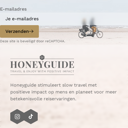
i
n
n
n
n
n
n
n
l
t
n
a
a
a
a
a
a
a
g
E-mailadres
r
a
e
i
n
p
d
Verzenden
o
e
p
p
Deze site is beveiligd door reCAPTCHA.
G
a
o
g
e
i
r
n
e
a
e
Honeyguide stimuleert slow travel met
-
positieve impact op mens en planeet voor meer
O
betekenisvolle reiservaringen.
v
e
r
I
T
f
n
i
l