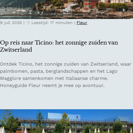
e
l
r
e
n
k
9 juli 2026
|
Leestijd: 17 minuten
|
Fleur
a
v
c
o
h
o
Op reis naar Ticino: het zonnige zuiden van
t
r
Zwitserland
e
e
n
e
O
Ontdek Ticino, het zonnige zuiden van Zwitserland, waar
i
n
p
palmbomen, pasta, berglandschappen en het Lago
n
o
r
Maggiore samenkomen met Italiaanse charme.
d
n
e
Honeyguide Fleur neemt je mee op avontuur.
e
t
i
O
s
s
o
p
n
s
a
a
t
n
a
e
n
r
n
e