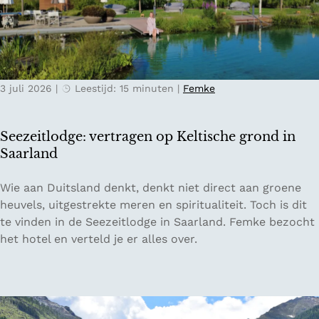
T
r
n
i
i
n
c
j
a
i
k
j
n
s
a
3 juli 2026
|
Leestijd: 15 minuten
|
Femke
o
e
a
:
b
r
h
e
o
Seezeitlodge: vertragen op Keltische grond in
e
r
p
Saarland
t
g
d
z
e
e
S
Wie aan Duitsland denkt, denkt niet direct aan groene
o
n
V
e
heuvels, uitgestrekte meren en spiritualiteit. Toch is dit
n
:
e
e
te vinden in de Seezeitlodge in Saarland. Femke bezocht
n
P
l
z
het hotel en verteld je er alles over.
i
r
u
e
g
i
w
i
e
e
e
t
z
s
l
u
t