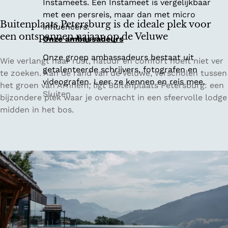
Instameets. Een Instameet is vergelijkbaar
f
met een persreis, maar dan met micro
l
Buitenplaats Petersburg is de ideale plek voor
influencers.
a
een ontspannen najaar op de Veluwe
Onze ambassadeurs
k
Onze groep ambassadeurs bestaat uit
k
B
Wie verlangt naar rust, natuur en comfort hoeft niet ver
getalenteerde schrijvers, fotografen en
e
u
te zoeken. Aan de rand van de Veluwe, verscholen tussen
videografen. Leer ze kennen en reis mee.
e
i
het groen van Arnhem, ligt Buitenplaats Petersburg: een
Sluiten
:
t
bijzondere plek waar je overnacht in een sfeervolle lodge
v
e
midden in het bos.
a
n
n
p
w
l
a
a
t
a
e
t
r
s
s
P
p
e