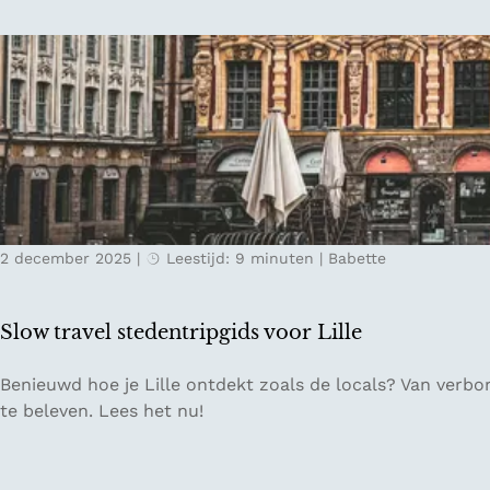
j
t
e
i
s
e
i
v
n
e
N
i
e
m
d
p
e
a
r
2 december 2025
|
Leestijd: 9 minuten
|
Babette
c
l
t
a
m
n
Slow travel stedentripgids voor Lille
a
d
k
S
Benieuwd hoe je Lille ontdekt zoals de locals? Van verbor
e
l
te beleven. Lees het nu!
n
o
o
w
p
t