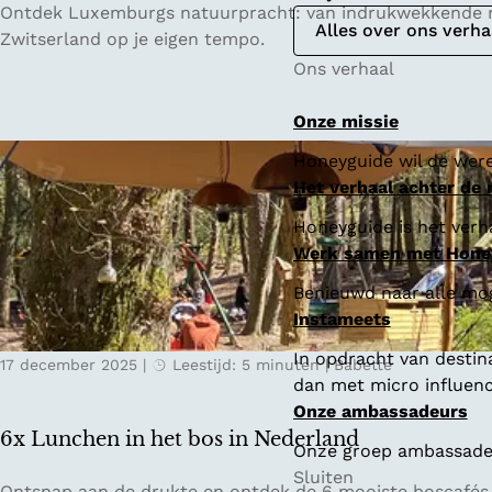
W
Ontdek Luxemburgs natuurpracht: van indrukwekkende ro
Alles over ons verha
a
Zwitserland op je eigen tempo.
n
Ons verhaal
d
e
Onze missie
l
Honeyguide wil de were
e
Het verhaal achter de
n
i
Honeyguide is het verha
n
Werk samen met Hone
L
Benieuwd naar alle mo
u
Instameets
x
e
In opdracht van destin
17 december 2025
|
Leestijd: 5 minuten
|
Babette
m
dan met micro influenc
b
Onze ambassadeurs
u
6x Lunchen in het bos in Nederland
Onze groep ambassadeur
r
Sluiten
g
6
Ontsnap aan de drukte en ontdek de 6 mooiste boscafés v