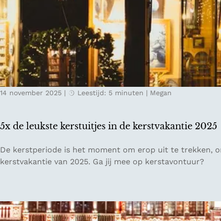
s
s
n
v
w
L
o
e
u
o
r
x
r
k
e
L
m
i
b
l
14 november 2025
|
Leestijd: 5 minuten
|
Megan
u
l
r
e
g
5x de leukste kerstuitjes in de kerstvakantie 2025
-
s
5
De kerstperiode is het moment om erop uit te trekken, on
t
x
kerstvakantie van 2025. Ga jij mee op kerstavontuur?
a
d
d
e
l
e
u