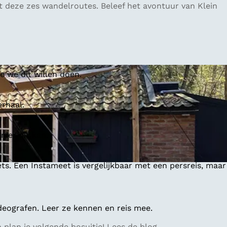
deze zes wandelroutes. Beleef het avontuur van Klein
 we dit willen doen.
erhaal.
ier dit kan.
ts. Een Instameet is vergelijkbaar met een persreis, maar
deografen. Leer ze kennen en reis mee.
lan je volgende bosuitje! Lees de blog.