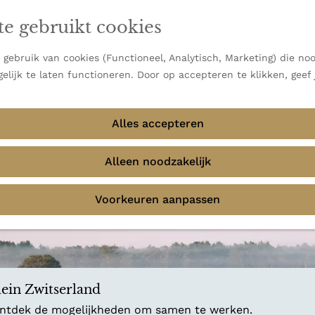
en vooral bekend om zijn indrukwekkende Alpen, maar ook
ast bij
jouw reisstijl
te gebruikt cookies
 uitzichten.
emmingen
gebruik van cookies (Functioneel, Analytisch, Marketing) die noo
f avontuur in de natuur? Onze Honeyguides geven je
elijk te laten functioneren. Door op accepteren te klikken, geef
Alles accepteren
Alleen noodzakelijk
Voorkeuren aanpassen
ein Zwitserland
 ontdek de mogelijkheden om samen te werken.