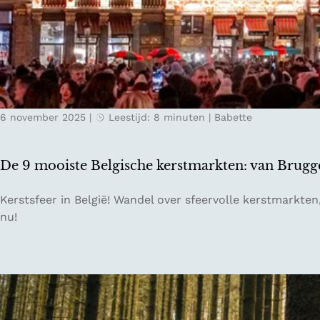
k
s
t
e
k
e
6 november 2025
|
Leestijd: 8 minuten
|
Babette
r
s
t
De 9 mooiste Belgische kerstmarkten: van Brugg
u
i
D
Kerstsfeer in België! Wandel over sfeervolle kerstmarkte
t
e
nu!
j
9
e
m
s
o
i
o
n
i
d
s