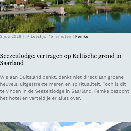
T
r
n
i
i
n
c
j
a
i
k
j
n
s
a
3 juli 2026
|
Leestijd: 15 minuten
|
Femke
o
e
a
:
b
r
h
e
o
Seezeitlodge: vertragen op Keltische grond in
e
r
p
Saarland
t
g
d
z
e
e
S
Wie aan Duitsland denkt, denkt niet direct aan groene
o
n
V
e
heuvels, uitgestrekte meren en spiritualiteit. Toch is dit
n
:
e
e
te vinden in de Seezeitlodge in Saarland. Femke bezocht
n
P
l
z
het hotel en verteld je er alles over.
i
r
u
e
g
i
w
i
e
e
e
t
z
s
l
u
t