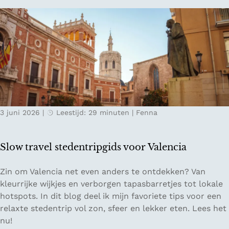
o
g
t
r
e
i
t
n
s
o
c
ff
h
l
e
i
g
n
r
e
o
3 juni 2026
|
Leestijd: 29 minuten
|
Fenna
i
n
n
d
L
i
Slow travel stedentripgids voor Valencia
e
n
s
S
S
Zin om Valencia net even anders te ontdekken? Van
a
a
l
kleurrijke wijkjes en verborgen tapasbarretjes tot lokale
c
a
o
hotspots. In dit blog deel ik mijn favoriete tips voor een
h
r
w
relaxte stedentrip vol zon, sfeer en lekker eten. Lees het
t
l
t
nu!
a
a