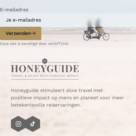
i
n
n
n
n
n
n
n
l
t
n
a
a
a
a
a
a
a
g
E-mailadres
r
a
e
i
n
p
d
Verzenden
o
e
p
p
Deze site is beveiligd door reCAPTCHA.
G
a
o
g
e
i
r
n
e
a
e
Honeyguide stimuleert slow travel met
-
positieve impact op mens en planeet voor meer
O
betekenisvolle reiservaringen.
v
e
r
I
T
f
n
i
l