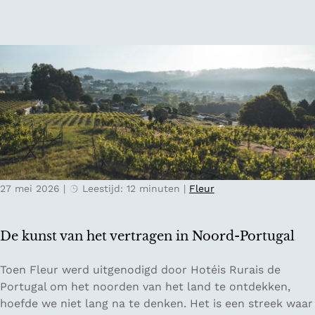
r
l
n
a
:
d
v
h
e
o
l
e
s
e
t
e
e
n
d
d
e
i
n
g
27 mei 2026
|
Leestijd: 12 minuten
|
Fleur
t
i
r
t
i
a
De kunst van het vertragen in Noord-Portugal
p
l
g
d
D
Toen Fleur werd uitgenodigd door Hotéis Rurais de
i
e
e
Portugal om het noorden van het land te ontdekken,
d
t
k
hoefde we niet lang na te denken. Het is een streek waar
s
o