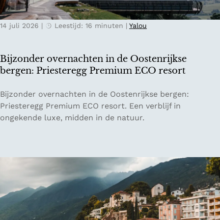
o
t
r
e
t
14 juli 2026
|
Leestijd: 16 minuten
|
Yalou
r
t
s
o
b
Bijzonder overnachten in de Oostenrijkse
t
u
bergen: Priesteregg Premium ECO resort
a
r
a
g
B
Bijzonder overnachten in de Oostenrijkse bergen:
r
i
i
Priesteregg Premium ECO resort. Een verblijf in
d
s
j
ongekende luxe, midden in de natuur.
b
d
z
e
e
o
i
i
n
e
d
d
n
e
e
a
r
l
o
e
v
p