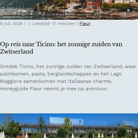
e
l
r
e
n
k
9 juli 2026
|
Leestijd: 17 minuten
|
Fleur
a
v
c
o
h
o
Op reis naar Ticino: het zonnige zuiden van
t
r
Zwitserland
e
e
n
e
O
Ontdek Ticino, het zonnige zuiden van Zwitserland, waar
i
n
p
palmbomen, pasta, berglandschappen en het Lago
n
o
r
Maggiore samenkomen met Italiaanse charme.
d
n
e
Honeyguide Fleur neemt je mee op avontuur.
e
t
i
O
s
s
o
p
n
s
a
a
t
n
a
e
n
r
n
e