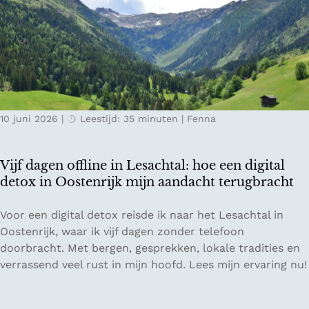
o
i
e
d
d
r
g
e
e
e
n
g
:
v
g
v
a
P
e
n
r
10 juni 2026
|
Leestijd: 35 minuten
|
Fenna
r
Z
e
t
w
m
r
i
i
Vijf dagen offline in Lesachtal: hoe een digital
a
t
u
detox in Oostenrijk mijn aandacht terugbracht
g
s
m
e
e
E
V
Voor een digital detox reisde ik naar het Lesachtal in
n
r
C
i
Oostenrijk, waar ik vijf dagen zonder telefoon
o
l
O
j
doorbracht. Met bergen, gesprekken, lokale tradities en
p
a
r
f
verrassend veel rust in mijn hoofd. Lees mijn ervaring nu!
K
n
e
d
e
d
s
a
l