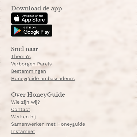
s
k
a
Download de app
t
T
k
a
o
k
g
k
e
r
e
a
Snel naar
m
Thema's
Verborgen Parels
Bestemmingen
Honeyguide ambassadeurs
Over HoneyGuide
Wie zijn wij?
Contact
Werken bij
Samenwerken met Honeyguide
Instameet