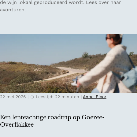
u
de wijn lokaal geproduceerd wordt. Lees over haar
v
x
n
avonturen.
o
i
s
o
n
t
r
O
v
V
o
a
a
s
n
l
t
h
e
e
e
n
n
t
c
r
v
i
i
e
a
j
r
k
22 mei 2026
|
Leestijd: 22 minuten
|
Anne-Floor
t
m
r
i
a
j
Een lenteachtige roadtrip op Goeree-
g
n
Overflakkee
e
a
n