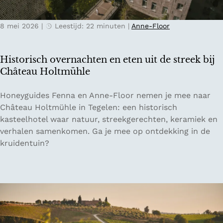
o
e
p
l
a
8 mei 2026
|
Leestijd: 22 minuten
|
Anne-Floor
s
v
:
o
O
Historisch overnachten en eten uit de streek bij
n
n
Château Holtmühle
t
t
u
d
H
Honeyguides Fenna en Anne-Floor nemen je mee naar
u
e
i
Château Holtmühle in Tegelen: een historisch
r
k
s
kasteelhotel waar natuur, streekgerechten, keramiek en
i
Z
t
verhalen samenkomen. Ga je mee op ontdekking in de
n
w
o
kruidentuin?
N
i
r
o
t
i
o
s
s
r
e
c
d
r
h
-
l
o
P
a