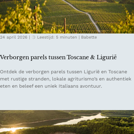
v
o
n
e
r
d
r
t
m
n
u
e
a
g
t
24 april 2026
|
Leestijd: 5 minuten
|
Babette
c
a
d
h
l
e
t
B
Verborgen parels tussen Toscane & Ligurië
e
e
n
e
V
Ontdek de verborgen parels tussen Ligurië en Toscane
e
s
e
met rustige stranden, lokale agriturismo’s en authentiek
n
&
r
eten en beleef een uniek Italiaans avontuur.
e
F
b
t
r
o
e
i
r
n
e
g
u
n
e
i
d
n
t
s