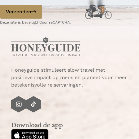
e
n
w
m
p
d
Verzenden
i
a
a
e
n
s
g
p
Deze site is beveiligd door reCAPTCHA.
t
s
i
a
e
a
n
g
r
a
i
s
n
p
a
o
Honeyguide stimuleert slow travel met
r
positieve impact op mens en planeet voor meer
t
betekenisvolle reiservaringen.
i
n
L
I
T
e
n
i
s
s
k
G
Download de app
t
T
e
a
o
t