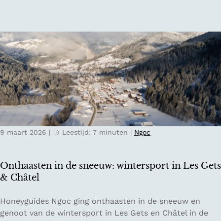
e
u
m
u
e
r
n
i
-
n
e
K
n
o
t
p
u
e
l
n
p
h
9 maart 2026
|
Leestijd: 7 minuten
|
Ngoc
e
a
n
g
v
e
Onthaasten in de sneeuw: wintersport in Les Gets
e
n
& Châtel
l
d
O
Honeyguides Ngoc ging onthaasten in de sneeuw en
e
n
genoot van de wintersport in Les Gets en Châtel in de
n