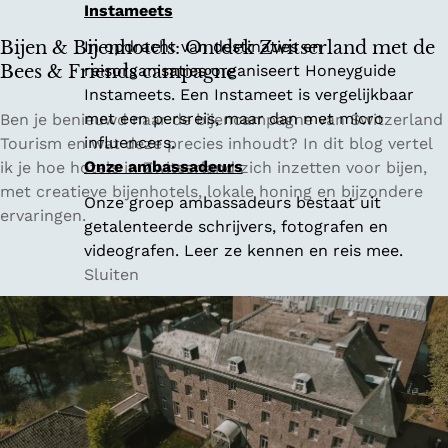
Instameets
a
l
Bijen & Bijenhotels: Ontdek Zwitserland met de
In opdracht van destinaties en
l
Bees & Friends campagne
reisorganisaties organiseert Honeyguide
e
Instameets. Een Instameet is vergelijkbaar
i
B
met een persreis, maar dan met micro
Ben je benieuwd naar de bijencampagne van Switzerland
e
i
influencers.
Tourism en wat deze precies inhoudt? In dit blog vertel
n
j
Onze ambassadeurs
ik je hoe hotels in Zwitserland zich inzetten voor bijen,
e
e
met creatieve bijenhotels, lokale honing en bijzondere
Onze groep ambassadeurs bestaat uit
n
n
ervaringen.
getalenteerde schrijvers, fotografen en
z
&
videografen. Leer ze kennen en reis mee.
i
B
Sluiten
p
i
l
j
i
e
n
n
e
h
s
o
:
t