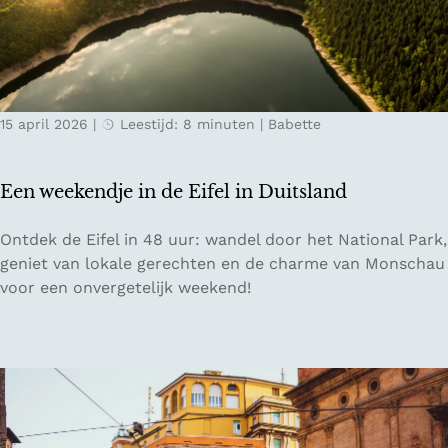
p
d
c
a
e
a
r
s
m
e
t
p
l
r
a
15 april 2026
|
Leestijd: 8 minuten
|
Babette
s
e
g
t
e
n
u
k
e
Een weekendje in de Eifel in Duitsland
s
b
s
i
E
Ontdek de Eifel in 48 uur: wandel door het National Park,
e
j
e
geniet van lokale gerechten en de charme van Monschau
n
C
n
voor een onvergetelijk weekend!
T
h
w
o
â
e
s
t
e
c
e
k
a
a
e
n
u
n
e
H