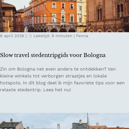
d
&
o
j
L
l
e
i
t
i
g
m
n
u
ü
8 april 2026
|
Leestijd: 9 minuten
|
Fenna
d
r
h
e
i
l
E
ë
e
Slow travel stedentripgids voor Bologna
i
f
S
Zin om Bologna net even anders te ontdekken? Van
e
l
kleine winkels tot verborgen straatjes en lokale
l
o
hotspots. In dit blog deel ik mijn favoriete tips voor een
i
w
relaxte stedentrip. Lees het nu!
n
t
D
r
u
a
i
v
t
e
s