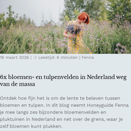
r
B
e
o
e
l
n
o
s
g
t
n
e
a
d
18 maart 2026
|
Leestijd: 6 minuten
|
Fenna
e
n
t
6x bloemen- en tulpenvelden in Nederland weg
r
van de massa
i
p
6
Ontdek hoe fijn het is om de lente te beleven tussen
v
x
bloemen en tulpen. In dit blog neemt Honeyguide Fenna
a
b
je mee langs zes bijzondere bloemenvelden en
n
l
pluktuinen in Nederland en net over de grens, waar je
7
o
zelf bloemen kunt plukken.
2