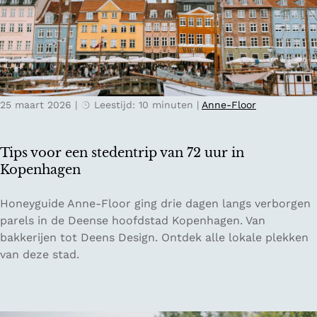
l
l
s
a
t
n
e
d
d
e
25 maart 2026
|
Leestijd: 10 minuten
|
Anne-Floor
n
t
r
Tips voor een stedentrip van 72 uur in
i
Kopenhagen
p
g
T
Honeyguide Anne-Floor ging drie dagen langs verborgen
i
i
parels in de Deense hoofdstad Kopenhagen. Van
d
p
bakkerijen tot Deens Design. Ontdek alle lokale plekken
s
s
van deze stad.
v
v
o
o
o
o
r