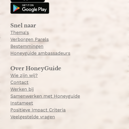
g
k
s
r
&
a
C
Snel naar
m
h
Thema's
â
Verborgen Parels
t
Bestemmingen
e
Honeyguide ambassadeurs
l
Over HoneyGuide
Wie zijn wij?
Contact
Werken bij
Samenwerken met Honeyguide
Instameet
Positieve Impact Criteria
Veelgestelde vragen