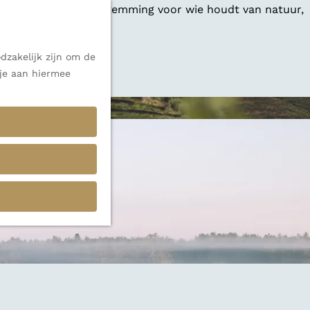
 een veelzijdige bestemming voor wie houdt van natuur,
dzakelijk zijn om de
 alle inspiratie.
 je aan hiermee