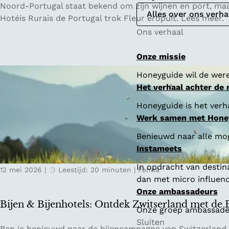
V
Noord-Portugal staat bekend om zijn wijnen en port, maar
Alles over ons verha
i
Hotéis Rurais de Portugal trok Fleur eropuit. Lees meer.
n
Ons verhaal
h
o
Onze missie
V
Honeyguide wil de were
e
Het verhaal achter de
r
d
Honeyguide is het verha
e
Werk samen met Hone
,
Benieuwd naar alle mo
g
Instameets
r
o
In opdracht van destin
12 mei 2026
|
Leestijd: 20 minuten
|
Fenna
e
dan met micro influenc
n
Onze ambassadeurs
e
Bijen & Bijenhotels: Ontdek Zwitserland met de
Onze groep ambassadeur
v
Sluiten
a
B
Ben je benieuwd naar de bijencampagne van Switzerland Tou