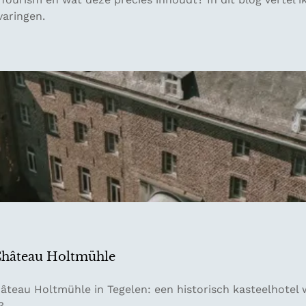
varingen.
j Château Holtmühle
eau Holtmühle in Tegelen: een historisch kasteelhotel w
?