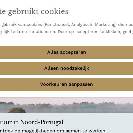
en vooral bekend om zijn indrukwekkende Alpen, maar ook
ast bij
jouw reisstijl
te gebruikt cookies
 uitzichten.
emmingen
gebruik van cookies (Functioneel, Analytisch, Marketing) die noo
f avontuur in de natuur? Onze Honeyguides geven je
elijk te laten functioneren. Door op accepteren te klikken, geef
Alles accepteren
Alleen noodzakelijk
Voorkeuren aanpassen
ntuur in Noord-Portugal
 ontdek de mogelijkheden om samen te werken.