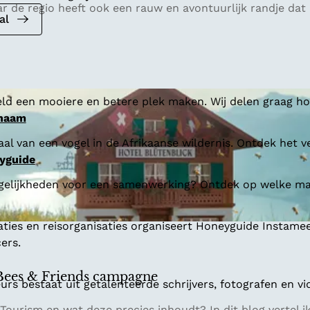
 de regio heeft ook een rauw en avontuurlijk randje dat 
al
ld een mooiere en betere plek maken. Wij delen graag hoe
 naam
al van een vogel in de Afrikaanse wildernis. Ontdek het v
yguide
gelijkheden voor een samenwerking? Ontdek op welke man
aties en reisorganisaties organiseert Honeyguide Instamee
ers.
 Bees & Friends campagne
s bestaat uit getalenteerde schrijvers, fotografen en vi
rism en wat deze precies inhoudt? In dit blog vertel ik j