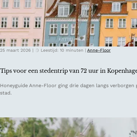
D
v
u
e
i
l
t
s
s
t
l
e
a
25 maart 2026
|
Leestijd: 10 minuten
|
Anne-Floor
d
n
e
d
n
Tips voor een stedentrip van 72 uur in Kopenhag
t
r
T
Honeyguide Anne-Floor ging drie dagen langs verborgen p
i
i
stad.
p
p
g
s
i
v
d
o
s
o
v
r