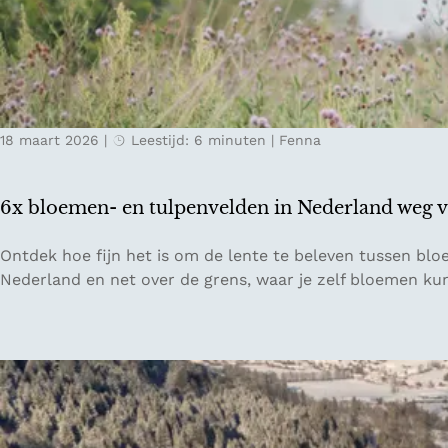
o
e
o
e
r
n
B
s
o
t
l
18 maart 2026
|
Leestijd: 6 minuten
|
Fenna
e
o
d
g
e
n
6x bloemen- en tulpenvelden in Nederland weg 
n
a
t
6
Ontdek hoe fijn het is om de lente te beleven tussen bl
r
x
Nederland en net over de grens, waar je zelf bloemen ku
i
b
p
l
v
o
a
e
n
m
7
e
2
n