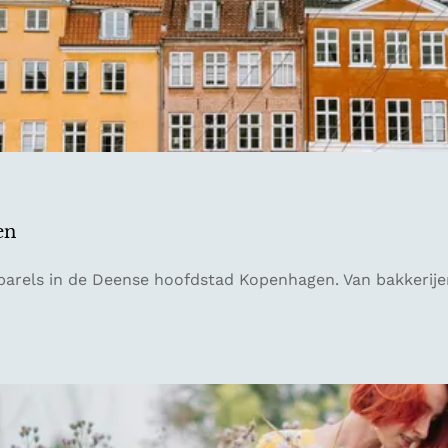
en
arels in de Deense hoofdstad Kopenhagen. Van bakkerijen