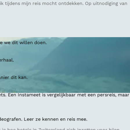
ik tijdens mijn reis mocht ontdekken. Op uitnodiging van
 we dit willen doen.
erhaal.
ier dit kan.
ts. Een Instameet is vergelijkbaar met een persreis, maar
deografen. Leer ze kennen en reis mee.
e hoe hotels in Zwitserland zich inzetten voor bijen,