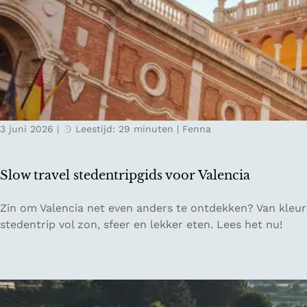
p
e
i
g
K
r
u
e
e
l
m
n
l
a
E
o
t
n
C
ff
i
d
O
l
s
r
i
c
3 juni 2026
|
Leestijd: 29 minuten
|
Fenna
e
n
h
s
e
e
o
i
g
Slow travel stedentripgids voor Valencia
r
n
r
t
L
o
S
Zin om Valencia net even anders te ontdekken? Van kleurrij
e
n
l
stedentrip vol zon, sfeer en lekker eten. Lees het nu!
s
d
o
a
i
w
c
n
t
h
S
r
t
a
a