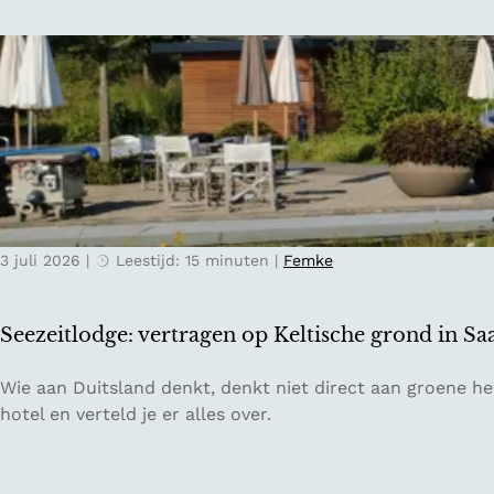
i
o
i
n
r
s
d
e
n
e
e
a
O
n
a
o
o
r
s
n
T
t
t
i
e
s
c
n
p
3 juli 2026
|
Leestijd: 15 minuten
|
Femke
i
r
a
n
i
n
o
j
n
Seezeitlodge: vertragen op Keltische grond in Sa
:
k
e
h
s
n
S
Wie aan Duitsland denkt, denkt niet direct aan groene heu
e
e
n
e
hotel en verteld je er alles over.
t
b
a
e
z
e
j
z
o
r
a
e