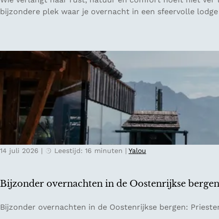
l
u
bijzondere plek waar je overnacht in een sfeervolle lodge
a
i
k
t
k
e
e
n
e
p
:
l
v
a
a
a
n
t
w
s
a
P
t
14 juli 2026
|
Leestijd: 16 minuten
|
Yalou
e
e
t
r
e
Bijzonder overnachten in de Oostenrijkse berge
s
r
p
s
B
Bijzonder overnachten in de Oostenrijkse bergen: Prieste
o
b
i