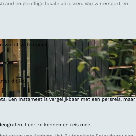
trand en gezellige lokale adressen. Van watersport en
 we dit willen doen.
erhaal.
ier dit kan.
ts. Een Instameet is vergelijkbaar met een persreis, maar
deografen. Leer ze kennen en reis mee.
 het groen van Arnhem, ligt Buitenplaats Petersburg: een