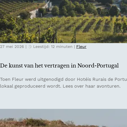
a
a
v
l
r
e
:
l
l
h
a
s
o
n
t
e
d
e
e
27 mei 2026
|
Leestijd: 12 minuten
|
Fleur
d
e
e
n
n
d
De kunst van het vertragen in Noord-Portugal
t
i
r
g
D
Toen Fleur werd uitgenodigd door Hotéis Rurais de Portu
i
i
e
lokaal geproduceerd wordt. Lees over haar avonturen.
p
t
k
g
a
u
i
l
n
d
d
s
s
e
t
v
t
v