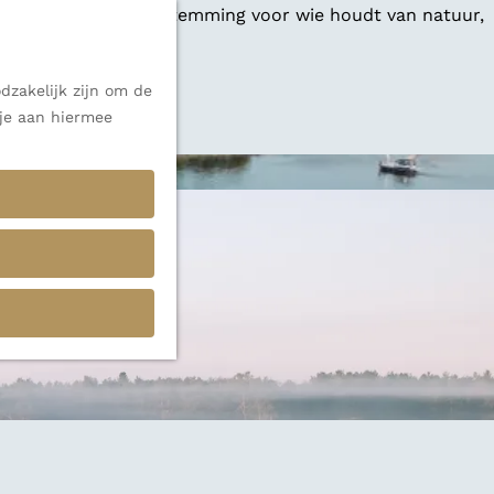
 een veelzijdige bestemming voor wie houdt van natuur,
dzakelijk zijn om de
 alle inspiratie.
 je aan hiermee