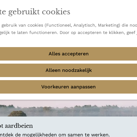
en vooral bekend om zijn indrukwekkende Alpen, maar ook
ast bij
jouw reisstijl
te gebruikt cookies
 uitzichten.
emmingen
gebruik van cookies (Functioneel, Analytisch, Marketing) die noo
f avontuur in de natuur? Onze Honeyguides geven je
elijk te laten functioneren. Door op accepteren te klikken, geef
Alles accepteren
Alleen noodzakelijk
Voorkeuren aanpassen
t aardbeien
 ontdek de mogelijkheden om samen te werken.