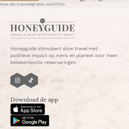
Deze site is beveiligd door reCAPTCHA.
Honeyguide stimuleert slow travel met
positieve impact op mens en planeet voor meer
betekenisvolle reiservaringen.
I
T
n
i
s
k
Download de app
t
T
a
o
g
k
r