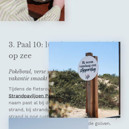
3. Paal 10: lunchen met uitzicht
op zee
Pokébowl, verse sapjes en een pauze die naar
vakantie smaakt
Tijdens de fietsroute stoppen we bij
Strandpaviljoen Paal 10
in Ouddorp. Alleen de
naam past al bij de plek: je zit hier direct aan het
strand, bij strandpaal 10, met uitzicht op zee. Het
strand is nog rustig, de lucht is helder en vanaf je
tafel kijk je zo uit over het zand en de golven.