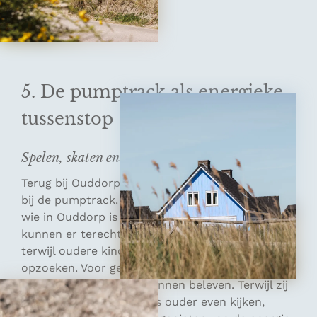
5. De pumptrack als energieke
tussenstop
Spelen, skaten en uitwaaien bij Ouddorp Duin
Terug bij Ouddorp Duin maken we nog een stop
bij de pumptrack. Dat is vooral een leuke tip voor
wie in Ouddorp is met kinderen. Kleine kinderen
kunnen er terecht met een loopfiets of step,
terwijl oudere kinderen de bochten en bulten
opzoeken. Voor gezinnen is het ideaal, omdat
kinderen hier zelf iets kunnen beleven. Terwijl zij
rondjes maken, kun je als ouder even kijken,