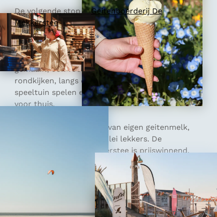
De volgende stop is
Geitenboerderij De
Mèkkerstee
in Ouddorp. Dit is zo’n stop waar we
alle drie meteen blij van worden. Er zijn geiten,
boerderijdieren, een boerderijwinkel en natuurlijk
ijs. Het boerenleven wordt hier heel toegankelijk
gemaakt, ook voor kinderen. Je kunt rustig
rondkijken, langs de dieren wandelen, in de
speeltuin spelen en daarna iets lekkers uitzoeken
voor thuis.
In de winkel vind je kaas van eigen geitenmelk,
streekproducten en allerlei lekkers. De
geitenkaas van De Mèkkerstee is prijswinnend,
dus proeven hoort er eigenlijk gewoon bij. Wij
eindigden natuurlijk met ijs van geitenmelk. Niet
alle ijssmaken zijn van geitenmelk gemaakt want
sommige smaken worden ook van koeienmelk
gemaakt. Wij kiezen voor de smaken braam en