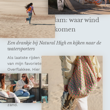
vanille. Echt superlekker en allebei met
geitenmelk!
7. De Brouwersdam: waar wind
en water samenkomen
Een drankje bij Natural High en kijken naar de
watersporters
Als laatste rijden we naar de Brouwersdam, een
van mijn favoriete plekken op Goeree-
Overflakkee. Hier wordt het landschap ineens
grootser. Aan de ene kant ligt het
Grevelingenmeer, aan de andere kant de
Noordzee. De wind heeft er vrij spel en overal zie
je beweging: kitesurfers op het water, golven
langs de kust en mensen met hun voeten in het
zand.