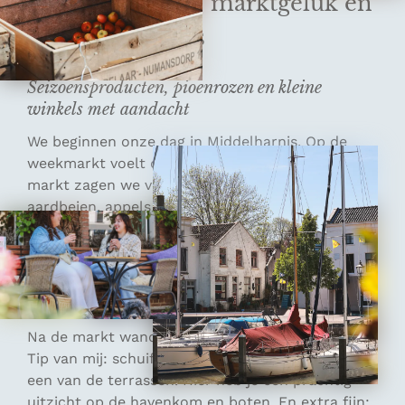
1. Middelharnis: marktgeluk en
leuke winkeltips
Seizoensproducten, pioenrozen en kleine
winkels met aandacht
We beginnen onze dag in Middelharnis. Op de
weekmarkt voelt de lente meteen dichtbij. Op de
markt zagen we volop seizoensproducten:
aardbeien, appels en peren voor onderweg. Later
in het voorjaar, vooral vanaf mei, vind je er ook
pioenrozen. Mooi om mee te nemen voor thuis of
als kleurrijke herinnering aan je dag op Goeree-
Overflakkee.
Na de markt wandelen we richting de havenkom.
Tip van mij: schuif aan voor een kop koffie op
een van de terrassen. Hier heb je een prachtig
uitzicht op de havenkom en boten. En extra fijn: