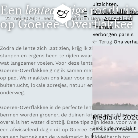
uitzichten.
Een
lenteachtige
roadtrip
Ontdek alle b
M
22 mei 2026
|
Leestijd: 22 minuten
|
Door:
Anne-Floor
|
e
Sluiten
op Goeree-Overflakkee
n
Thema's
G
u
Verborgen parels
a
Terug
Ons verha
n
Zodra de lente zich laat zien, krijg ik zin om de auto in te
a
stappen en ergens heen te rijden waar de dagen vanzelf
a
wat langzamer voelen. Voor deze lente roadtrip op
r
Goeree-Overflakkee ging ik samen met Amanda en Tess
d
op pad. We maakten ons klaar voor een dag vol
e
buitenlucht, lokale adresjes, natuur en fijne stops
h
onderweg.
o
m
Goeree-Overflakkee is de perfecte lentebestemming. De
e
bermen worden groener, de duinen krijgen weer kleur en
p
Mediakit 202
overal is het water dichtbij. Deze tips zijn ideaal voor wie
a
Bekijk de mediaki
een afwisselend dagje uit op Goeree-Overflakkee zoekt:
g
van een bezoek aan de weekmarkt in Middelharnis tot