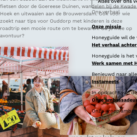
e
Alles over ons v
fietsen door de Goereese Duinen, wandelen bij de Kwade
Ons verhaal
Hoek en uitwaaien aan de Brouwersdam. Ook voor wie
zoekt naar tips voor Ouddorp met kinderen is deze
Onze missie
roadtrip een mooie route om te bewaren. Ga je mee op
avontuur?
Honeyguide wil de 
Het verhaal achte
Honeyguide is het 
Werk samen met 
Benieuwd naar all
Instameets
In opdracht van de
Onze ambassadeu
Onze groep ambassa
Sluiten