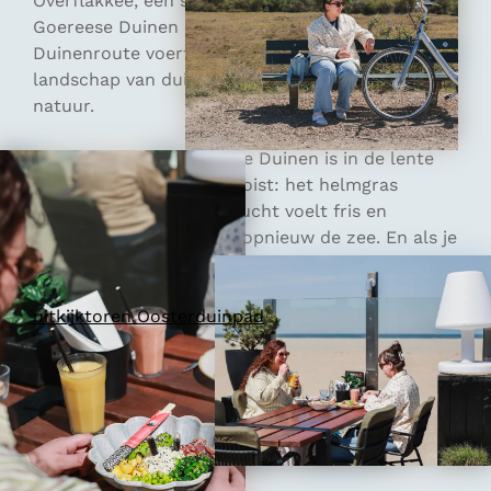
Overflakkee, een stukje van de fietsroute
Goereese Duinen en de Enden. De Goereese
Duinenroute voert je door een afwisselend
landschap van duinen, open stukken, zeezicht en
natuur.
Fietsen door de Goereese Duinen is in de lente
misschien wel op z’n mooist: het helmgras
beweegt in de wind, de lucht voelt fris en
onderweg ruik je steeds opnieuw de zee. En als je
goed oplet, zie je meerdere fazanten tijdens de
route. En maak zeker ook even een stop bij
uitkijktoren Oosterduinpad
. Hier heb je van
bovenaf een prachtig uitzicht over de omgeving.
Wij fietsen tot aan natuurgebied Kwade Hoek
voor een wandeling. Maar eerst: tijd voor lunch!