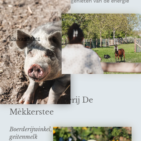
aanmoedigen of gewoon genieten van de energie
die zo’n plek geeft.
Tip: na een uitstapje naar de pumptrack haal je
op het plein van Ouddorp Duin een schepijsje bij
IJs van Marc
.
6. Geitenboerderij De
Mèkkerstee
Boerderijwinkel, prijswinnende kaas en ijs van
geitenmelk