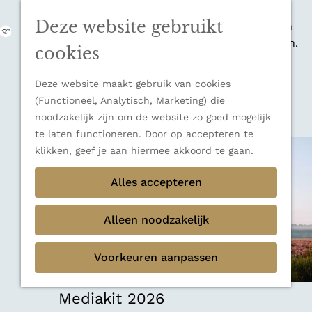
zijn indrukwekkende Alpen, maar ook een
Deze website gebruikt
veelzijdige bestemming voor wie houdt van
M
natuur, rust en adembenemende uitzichten.
e
G
cookies
Ontdek alle bestemmingen
n
a
u
Sluiten
n
Deze website maakt gebruik van cookies
Thema's
a
(Functioneel, Analytisch, Marketing) die
Verborgen parels
a
noodzakelijk zijn om de website zo goed mogelijk
Terug
Ons verhaal
r
te laten functioneren. Door op accepteren te
d
klikken, geef je aan hiermee akkoord te gaan.
e
h
Alles accepteren
o
m
Alleen noodzakelijk
e
p
Voorkeuren aanpassen
a
g
e
Mediakit 2026