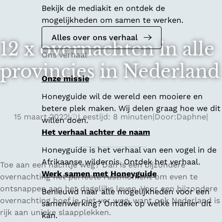
Bekijk de mediakit en ontdek de
mogelijkheden om samen te werken.
Alles over ons verhaal
12 x overnachten in alle
Ons verhaal
provincies in Nederland
Onze missie
Honeyguide wil de wereld een mooiere en
betere plek maken. Wij delen graag hoe we dit
15 maart 2022
|
Leestijd: 8 minuten
|
Door:
Daphne
|
willen doen.
Het verhaal achter de naam
Honeyguide is het verhaal van een vogel in de
Afrikaanse wildernis. Ontdek het verhaal.
Toe aan een nachtje weg? Dan is een bijzondere
Werk samen met Honeyguide
overnachting het perfecte rustmoment om even te
ontsnappen aan het dagelijks leven. Voor een bijzondere
Benieuwd naar alle mogelijkheden voor een
overnachting hoef je niet ver weg, want ook Nederland is
samenwerking? Ontdek op welke manier dit
rijk aan unieke slaapplekken.
kan.