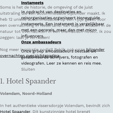
Instameets
Soms is het de historie, de omgeving of de juist
In opdracht van destinaties en
uitstraling die een accommodatie bijzonder maakt. Ik
reisorganisaties organiseert Honeyguide
heb 12 unieke accommodaties op een rijtje gezet voor
Instameets. Een Instameet is vergelijkbaar
een overnachting in Nederland. Van slapen midden in de
met een persreis, maar dan met micro
natuur tot overnachten in een thematisch hotel... Ik zou
influencers.
zeggen: laat je verrassen!
Onze ambassadeurs
Nog meer inspiratie nodig? Bekijk ook onze
bijzonder
Onze groep ambassadeurs bestaat uit
overnachten overzichtspagina
.
getalenteerde schrijvers, fotografen en
videografen. Leer ze kennen en reis mee.
Sluiten
1. Hotel Spaander
Volendam, Noord-Holland
In het authentieke vissersdorpje Volendam, bevindt zich
Hotel Spaander
. Dit kunstzinnige hotel brengt