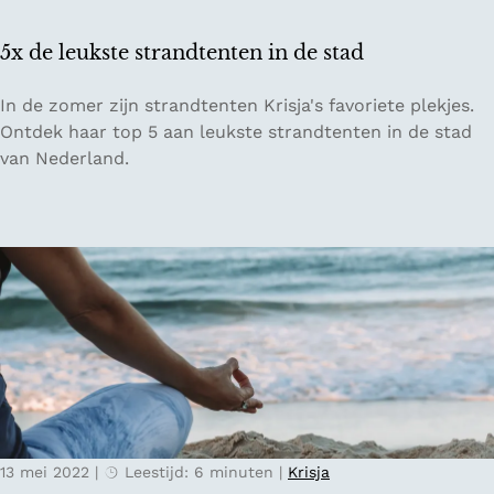
r
n
i
M
5x de leukste strandtenten in de stad
j
ü
k
n
5
In de zomer zijn strandtenten Krisja's favoriete plekjes.
o
s
x
Ontdek haar top 5 aan leukste strandtenten in de stad
p
t
d
van Nederland.
d
e
e
e
r
l
w
e
i
u
j
k
n
s
g
t
a
e
a
s
r
t
d
r
i
13 mei 2022
|
Leestijd: 6 minuten
|
Krisja
a
n