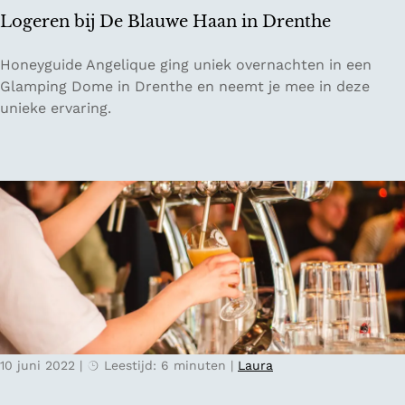
l
Logeren bij De Blauwe Haan in Drenthe
l
e
L
Honeyguide Angelique ging uniek overnachten in een
o
Glamping Dome in Drenthe en neemt je mee in deze
g
unieke ervaring.
e
r
e
n
b
i
j
D
e
B
l
10 juni 2022
|
Leestijd: 6 minuten
|
Laura
a
u