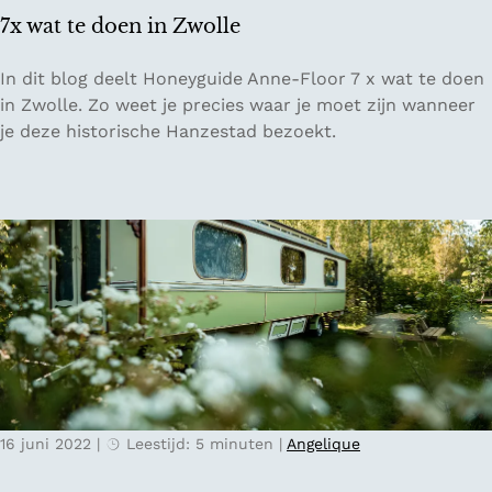
l
l
7x wat te doen in Zwolle
v
e
a
k
7
In dit blog deelt Honeyguide Anne-Floor 7 x wat te doen
n
k
x
in Zwolle. Zo weet je precies waar je moet zijn wanneer
N
e
w
je deze historische Hanzestad bezoekt.
e
n
a
d
i
t
e
n
t
r
N
e
l
e
d
a
d
o
n
e
e
d
r
n
l
i
a
n
n
Z
d
16 juni 2022
|
Leestijd: 5 minuten
|
Angelique
w
o