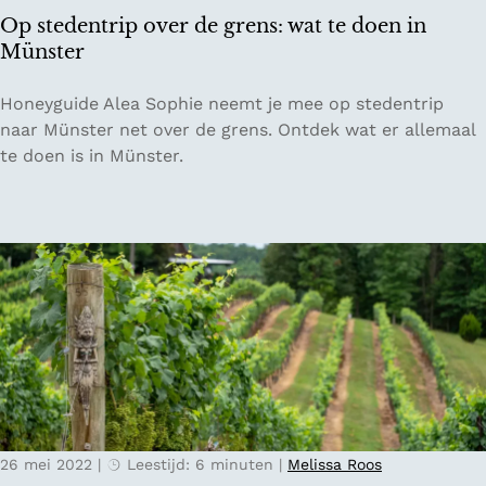
o
Op stedentrip over de grens: wat te doen in
u
Münster
w
e
O
Honeyguide Alea Sophie neemt je mee op stedentrip
r
p
naar Münster net over de grens. Ontdek wat er allemaal
i
s
te doen is in Münster.
j
t
e
e
n
d
i
e
n
n
N
t
e
r
d
i
e
p
r
o
l
v
a
26 mei 2022
|
Leestijd: 6 minuten
|
Melissa Roos
e
n