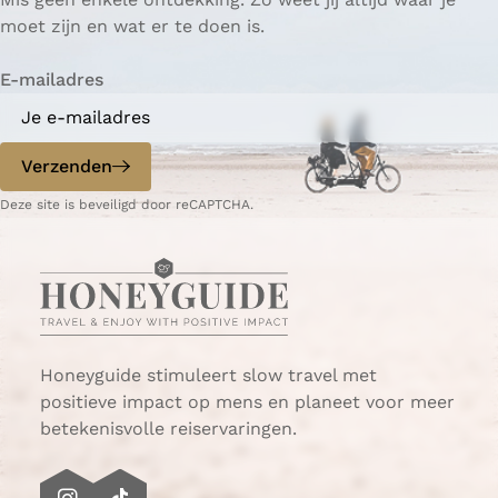
e
o
i
i
i
i
g
i
i
i
i
o
moet zijn en wat er te doen is.
s
r
n
n
n
n
i
n
n
n
n
l
i
i
a
a
a
a
n
a
a
a
a
g
E-mailadres
n
g
a
e
N
e
n
e
p
d
Verzenden
d
a
e
e
g
p
Deze site is beveiligd door reCAPTCHA.
r
i
a
l
n
g
a
a
i
n
n
d
a
Honeyguide stimuleert slow travel met
positieve impact op mens en planeet voor meer
betekenisvolle reiservaringen.