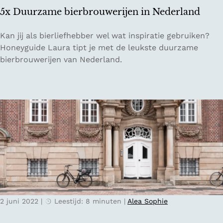
w
5x Duurzame bierbrouwerijen in Nederland
e
H
5
Kan jij als bierliefhebber wel wat inspiratie gebruiken?
a
x
Honeyguide Laura tipt je met de leukste duurzame
a
D
bierbrouwerijen van Nederland.
n
u
i
u
n
r
D
z
r
a
e
m
n
e
t
b
h
i
e
e
r
2 juni 2022
|
Leestijd: 8 minuten
|
Alea Sophie
b
r