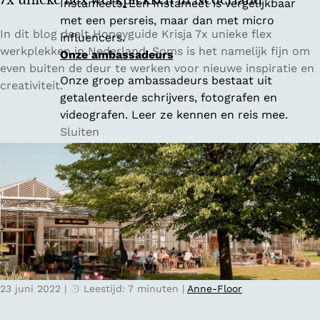
7x unieke flex werkplekken in Nederland
Instameets. Een Instameet is vergelijkbaar
o
met een persreis, maar dan met micro
n
7
In dit blog deelt Honeyguide Krisja 7x unieke flex
influencers.
d
x
werkplekken in Nederland. Soms is het namelijk fijn om
Onze ambassadeurs
e
u
even buiten de deur te werken voor nieuwe inspiratie en
Onze groep ambassadeurs bestaat uit
r
n
creativiteit.
getalenteerde schrijvers, fotografen en
s
i
videografen. Leer ze kennen en reis mee.
t
e
Sluiten
e
k
b
e
u
f
i
l
t
e
e
x
n
w
h
e
o
r
t
23 juni 2022
|
Leestijd: 7 minuten
|
Anne-Floor
k
e
p