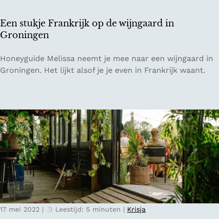
r
d
d
Een stukje Frankrijk op de wijngaard in
e
Groningen
g
r
E
Honeyguide Melissa neemt je mee naar een wijngaard in
e
e
Groningen. Het lijkt alsof je je even in Frankrijk waant.
n
n
s
s
:
t
w
u
a
k
t
j
t
e
e
F
d
r
o
a
e
n
n
17 mei 2022
|
Leestijd: 5 minuten
|
Krisja
k
i