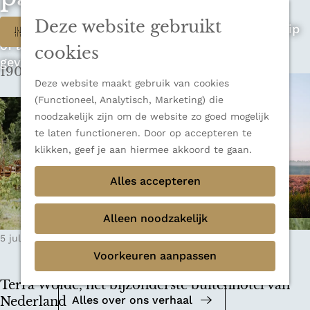
n
u
Sluiten
n
Deze website gebruikt
W
Op zoek naar de ultieme rondreis, een stedentrip
Filter
Thema's
a
of avontuur in de natuur? Onze Honeyguides
Verborgen parels
a
a
cookies
geven je alle inspiratie.
Terug
Ons verhaal
r
190 t/m 198 van 348 resultaten
t
d
Deze website maakt gebruik van cookies
e
z
(Functioneel, Analytisch, Marketing) die
h
noodzakelijk zijn om de website zo goed mogelijk
o
o
te laten functioneren. Door op accepteren te
m
e
klikken, geef je aan hiermee akkoord te gaan.
e
k
Alles accepteren
p
a
j
g
Alleen noodzakelijk
e
e
Mediakit 2026
5 juli 2022
|
Leestijd: 6 minuten
|
Anne-Floor
?
Voorkeuren aanpassen
Bekijk de mediakit en ontdek de
mogelijkheden om samen te werken.
Terra Wolde, het bijzonderste buitenhotel van
Alles over ons verhaal
Nederland