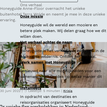
Ons verhaal
T
Honeyguide Anne-Floor overnacht het unieke
e
buitenhotel Terra Wolde en neemt je mee in deze unieke
Onze missie
r
ervaring.
Honeyguide wil de wereld een mooiere en
r
betere plek maken. Wij delen graag hoe we dit
a
willen doen.
W
Het verhaal achter de naam
o
l
Honeyguide is het verhaal van een vogel in de
d
Afrikaanse wildernis. Ontdek het verhaal.
e
Werk samen met Honeyguide
,
Benieuwd naar alle mogelijkheden voor een
h
samenwerking? Ontdek op welke manier dit
e
kan.
t
Instameets
b
30 juni 2022
|
Leestijd: 5 minuten
|
Krisja
i
In opdracht van destinaties en
j
reisorganisaties organiseert Honeyguide
z