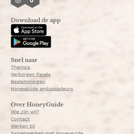
I
T
n
i
s
k
Download de app
t
T
a
o
g
k
r
a
Snel naar
m
Thema's
Verborgen Parels
Bestemmingen
Honeyguide ambassadeurs
Over HoneyGuide
Wie zijn wij?
Contact
Werken bij
Samenwerken met Honeyguide