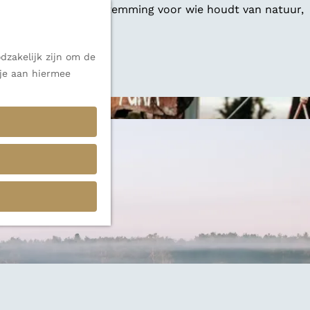
 een veelzijdige bestemming voor wie houdt van natuur,
dzakelijk zijn om de
 alle inspiratie.
 je aan hiermee