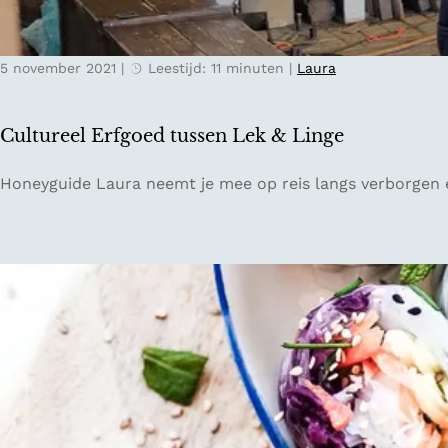
l
l
u
o
w
5 november 2021
|
Leestijd: 11 minuten
|
Laura
p
e
e
z
n
o
Cultureel Erfgoed tussen Lek & Linge
n
o
a
m
C
Honeyguide Laura neemt je mee op reis langs verborgen e
a
u
r
l
A
t
m
u
e
r
l
e
a
e
n
l
d
E
r
f