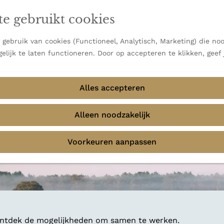
en vooral bekend om zijn indrukwekkende Alpen, maar ook
ast bij
jouw reisstijl
te gebruikt cookies
 uitzichten.
emmingen
gebruik van cookies (Functioneel, Analytisch, Marketing) die noo
f avontuur in de natuur? Onze Honeyguides geven je
elijk te laten functioneren. Door op accepteren te klikken, geef
Alles accepteren
Alleen noodzakelijk
Voorkeuren aanpassen
 ontdek de mogelijkheden om samen te werken.