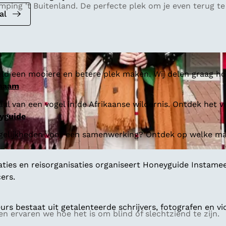
ping 't Buitenland. De perfecte plek om je even terug te
al
ld een mooiere en betere plek maken. Wij delen graag hoe
 naam
al van een vogel in de Afrikaanse wildernis. Ontdek het v
yguide
gelijkheden voor een samenwerking? Ontdek op welke man
aties en reisorganisaties organiseert Honeyguide Instamee
ers.
s bestaat uit getalenteerde schrijvers, fotografen en vi
 ervaren we hoe het is om blind of slechtziend te zijn.