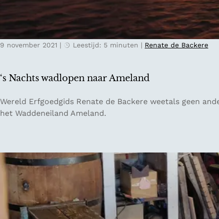
k
n
w
i
i
n
n
9 november 2021
|
Leestijd: 5 minuten
|
Renate de Backere
d
k
e
e
n
l
‘s Nachts wadlopen naar Ameland
a
s
t
‘
Wereld Erfgoedgids Renate de Backere weetals geen ander
u
s
het Waddeneiland Ameland.
u
N
r
a
v
c
a
h
n
t
d
s
e
w
V
a
e
d