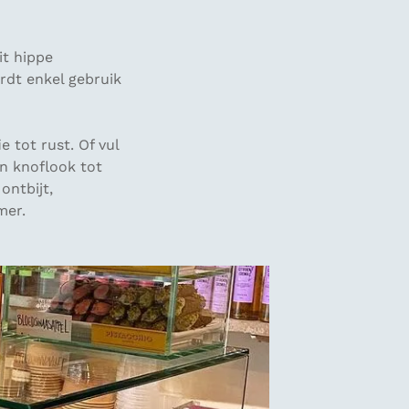
it hippe
rdt enkel gebruik
 tot rust. Of vul
en knoflook tot
ontbijt,
amer.