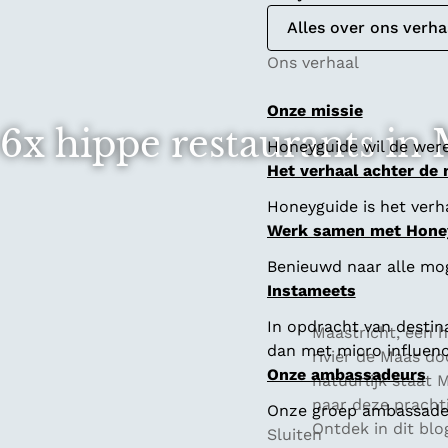
Alles over ons verha
Ons verhaal
Onze missie
6x hippe restaurants in 
Honeyguide wil de were
Het verhaal achter de
Honeyguide is het verha
Werk samen met Hone
Benieuwd naar alle mo
Instameets
In opdracht van destin
Maastricht, een 
dan met micro influenc
rivier de Maas do
Onze ambassadeurs
natuurlijk staat
naar deze prachtig
Onze groep ambassadeur
Ontdek in dit blo
Sluiten