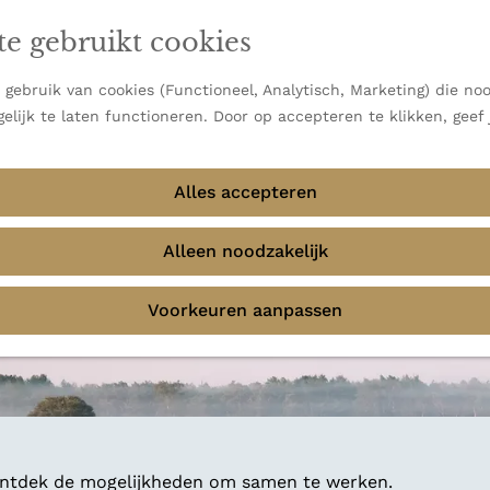
en vooral bekend om zijn indrukwekkende Alpen, maar ook
te gebruikt cookies
 uitzichten.
emmingen
gebruik van cookies (Functioneel, Analytisch, Marketing) die noo
elijk te laten functioneren. Door op accepteren te klikken, geef
Alles accepteren
Alleen noodzakelijk
Voorkeuren aanpassen
 ontdek de mogelijkheden om samen te werken.