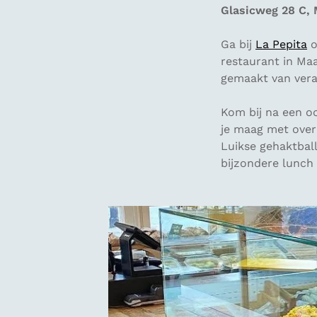
Glasicweg 28 C, 
Ga bij
La Pepita
o
restaurant in Maa
gemaakt van vera
Kom bij na een oc
je maag met overh
Luikse gehaktballe
bijzondere lunch