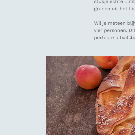
stukje echte Limb
granen uit het L
Wil je meteen bli
vier personen. Di
perfecte uitvalsba