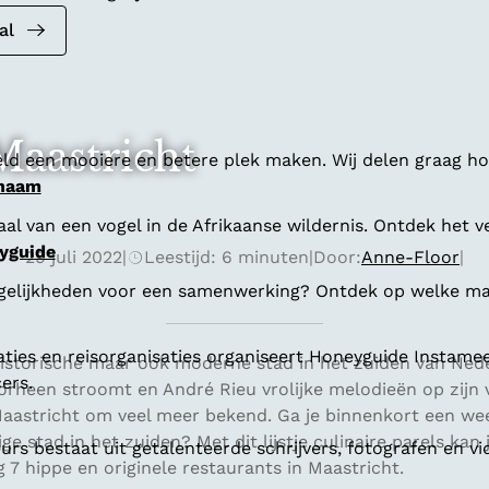
al
Maastricht
ld een mooiere en betere plek maken. Wij delen graag hoe
 naam
al van een vogel in de Afrikaanse wildernis. Ontdek het v
yguide
29 juli 2022
|
Leestijd: 6 minuten
|
Door:
Anne-Floor
|
gelijkheden voor een samenwerking? Ontdek op welke man
aties en reisorganisaties organiseert Honeyguide Instamee
historische maar ook moderne stad in het zuiden van Ned
ers.
orheen stroomt en André Rieu vrolijke melodieën op zijn v
 Maastricht om veel meer bekend. Ga je binnenkort een we
e stad in het zuiden? Met dit lijstje culinaire parels kan 
s bestaat uit getalenteerde schrijvers, fotografen en vi
g 7 hippe en originele restaurants in Maastricht.