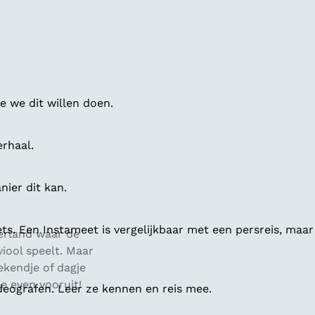
 we dit willen doen.
erhaal.
ier dit kan.
ts. Een Instameet is vergelijkbaar met een persreis, maar
erland waar de
iool speelt. Maar
ekendje of dagje
je even vooruit!
deografen. Leer ze kennen en reis mee.