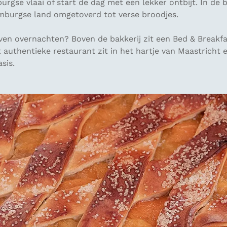
urgse vlaai of start de dag met een lekker ontbijt. In de 
imburgse land omgetoverd tot verse broodjes.
jven overnachten? Boven de bakkerij zit een Bed & Breakf
t authentieke restaurant zit in het hartje van Maastricht
sis.