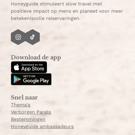
Honeyguide stimuleert slow travel met
positieve impact op mens en planeet voor meer
betekenisvolle reiservaringen.
I
T
n
i
s
k
Download de app
t
T
a
o
g
k
r
a
Snel naar
m
Thema's
Verborgen Parels
Bestemmingen
Honeyguide ambassadeurs