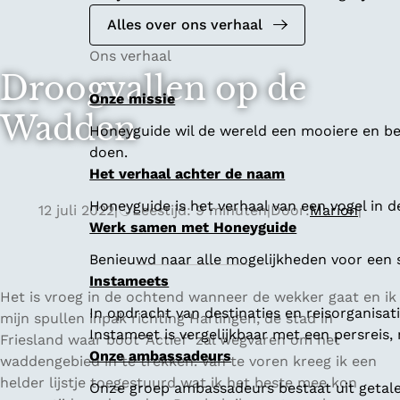
Alles over ons verhaal
Ons verhaal
Droogvallen op de
Onze missie
Wadden
Honeyguide wil de wereld een mooiere en bet
doen.
Het verhaal achter de naam
Honeyguide is het verhaal van een vogel in d
12 juli 2022
|
Leestijd: 9 minuten
|
Door:
Marion
|
Werk samen met Honeyguide
Benieuwd naar alle mogelijkheden voor een
Instameets
Het is vroeg in de ochtend wanneer de wekker gaat en ik
In opdracht van destinaties en reisorganisa
mijn spullen inpak richting Harlingen, de stad in
Instameet is vergelijkbaar met een persreis
Friesland waar boot ‘Actief’ zal wegvaren om het
Onze ambassadeurs
waddengebied in te trekken. Van te voren kreeg ik een
helder lijstje toegestuurd wat ik het beste mee kon
Onze groep ambassadeurs bestaat uit getalen