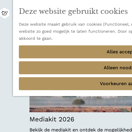
Zwitserland is misschien vooral bekend om z
Deze website gebruikt cookies
bestemming voor wie houdt van natuur, rus
M
Ontdek alle bestemmingen
e
G
Deze website maakt gebruik van cookies (Functioneel, A
n
Sluiten
a
website zo goed mogelijk te laten functioneren. Door o
u
Thema's
n
akkoord te gaan.
Verborgen parels
a
Terug
Ons verhaal
a
Alles acce
r
d
Alleen noodz
e
h
Voorkeuren a
o
m
e
p
a
Mediakit 2026
g
e
Bekijk de mediakit en ontdek de mogelijkh