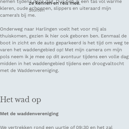
nemen tijdens deze dag. Dus heb ik een tas vol warme
ze kennen en reis mee.
kleren, oude schoenen, slippers en uiteraard mijn
Sluiten
camera’s bij me.
Onderweg naar Harlingen voelt het voor mij als
thuiskomen, gezien ik hier ook geboren ben. Eenmaal de
boot in zicht en de auto geparkeerd is het tijd om weg te
varen het waddengebied op! Met mijn camera om mijn
pols neem ik je mee op dit avontuur tijdens een volle dag
midden in het waddengebied tijdens een droogvaltocht
met de Waddenvereniging.
Het wad op
Met de waddenvereniging
We vertrekken rond een uurtje of 09:30 en het zal