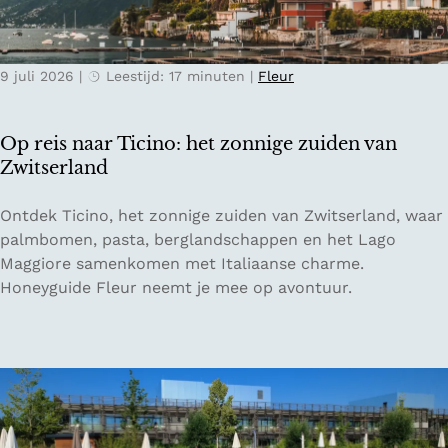
e
l
r
e
n
k
9 juli 2026
|
Leestijd: 17 minuten
|
Fleur
a
v
c
o
h
o
Op reis naar Ticino: het zonnige zuiden van
t
r
Zwitserland
e
e
n
e
O
Ontdek Ticino, het zonnige zuiden van Zwitserland, waar
i
n
p
palmbomen, pasta, berglandschappen en het Lago
n
o
r
Maggiore samenkomen met Italiaanse charme.
d
n
e
Honeyguide Fleur neemt je mee op avontuur.
e
t
i
O
s
s
o
p
n
s
a
a
t
n
a
e
n
r
n
e