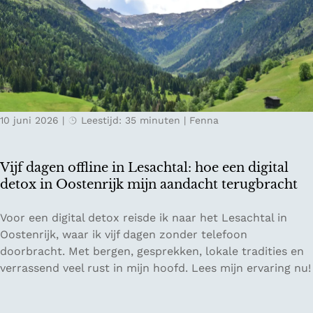
o
i
e
d
d
r
g
e
e
e
n
g
:
v
g
v
a
P
e
n
r
10 juni 2026
|
Leestijd: 35 minuten
|
Fenna
r
Z
e
t
w
m
r
i
i
Vijf dagen offline in Lesachtal: hoe een digital
a
t
u
detox in Oostenrijk mijn aandacht terugbracht
g
s
m
e
e
E
V
Voor een digital detox reisde ik naar het Lesachtal in
n
r
C
i
Oostenrijk, waar ik vijf dagen zonder telefoon
o
l
O
j
doorbracht. Met bergen, gesprekken, lokale tradities en
p
a
r
f
verrassend veel rust in mijn hoofd. Lees mijn ervaring nu!
K
n
e
d
e
d
s
a
l