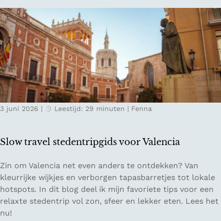
o
g
t
r
e
i
t
n
s
o
c
ff
h
l
e
i
g
n
r
e
o
3 juni 2026
|
Leestijd: 29 minuten
|
Fenna
i
n
n
d
L
i
Slow travel stedentripgids voor Valencia
e
n
s
S
S
Zin om Valencia net even anders te ontdekken? Van
a
a
l
kleurrijke wijkjes en verborgen tapasbarretjes tot lokale
c
a
o
hotspots. In dit blog deel ik mijn favoriete tips voor een
h
r
w
relaxte stedentrip vol zon, sfeer en lekker eten. Lees het
t
l
t
nu!
a
a