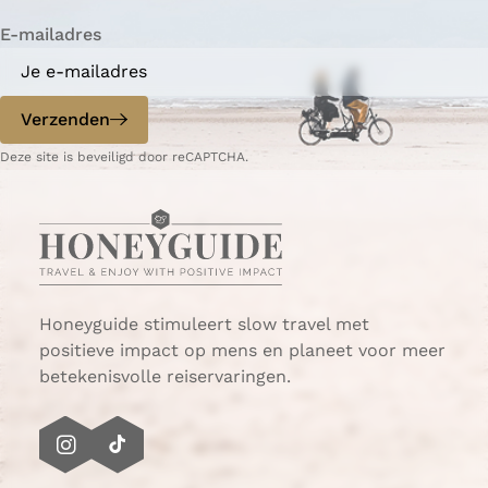
i
n
n
n
n
n
n
n
l
t
n
a
a
a
a
a
a
a
g
E-mailadres
r
a
e
i
n
p
d
Verzenden
o
e
p
p
Deze site is beveiligd door reCAPTCHA.
G
a
o
g
e
i
r
n
e
a
e
Honeyguide stimuleert slow travel met
-
positieve impact op mens en planeet voor meer
O
betekenisvolle reiservaringen.
v
e
r
I
T
f
n
i
l