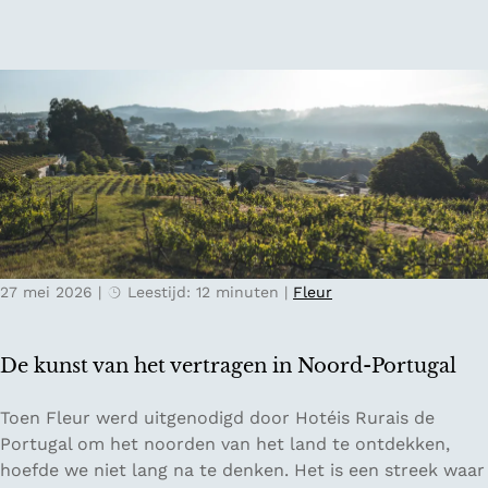
r
l
n
a
:
d
v
h
e
o
l
e
s
e
t
e
e
n
d
d
e
i
n
g
27 mei 2026
|
Leestijd: 12 minuten
|
Fleur
t
i
r
t
i
a
De kunst van het vertragen in Noord-Portugal
p
l
g
d
D
Toen Fleur werd uitgenodigd door Hotéis Rurais de
i
e
e
Portugal om het noorden van het land te ontdekken,
d
t
k
hoefde we niet lang na te denken. Het is een streek waar
s
o