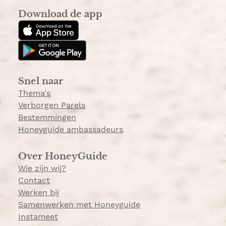
s
k
a
Download de app
t
T
k
a
o
k
g
k
e
r
e
a
Snel naar
m
Thema's
Verborgen Parels
Bestemmingen
Honeyguide ambassadeurs
Over HoneyGuide
Wie zijn wij?
Contact
Werken bij
Samenwerken met Honeyguide
Instameet