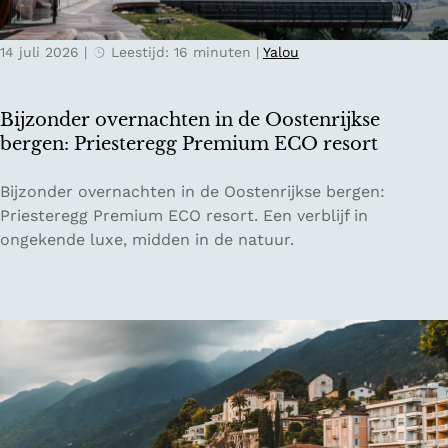
o
t
r
e
t
14 juli 2026
|
Leestijd: 16 minuten
|
Yalou
r
t
s
o
b
Bijzonder overnachten in de Oostenrijkse
t
u
bergen: Priesteregg Premium ECO resort
a
r
a
g
B
Bijzonder overnachten in de Oostenrijkse bergen:
r
i
i
Priesteregg Premium ECO resort. Een verblijf in
d
s
j
ongekende luxe, midden in de natuur.
b
d
z
e
e
o
i
i
n
e
d
d
n
e
e
a
r
l
o
e
v
p