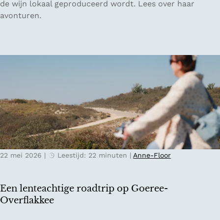
u
de wijn lokaal geproduceerd wordt. Lees over haar
v
x
n
avonturen.
o
i
s
o
n
t
r
O
v
V
o
a
a
s
n
l
t
h
e
e
e
n
n
t
c
r
v
i
i
e
a
j
r
k
22 mei 2026
|
Leestijd: 22 minuten
|
Anne-Floor
t
m
r
i
a
j
Een lenteachtige roadtrip op Goeree-
g
n
Overflakkee
e
a
n