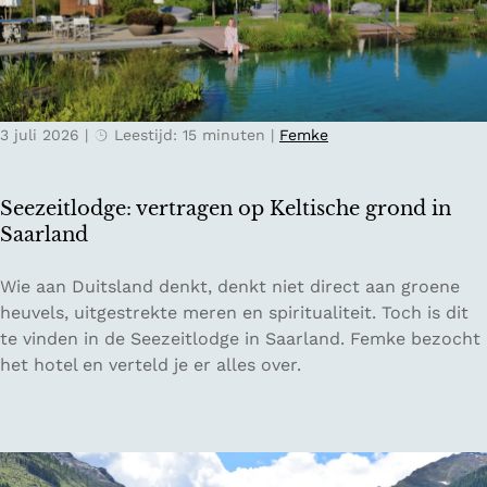
T
r
n
i
i
n
c
j
a
i
k
j
n
s
a
3 juli 2026
|
Leestijd: 15 minuten
|
Femke
o
e
a
:
b
r
h
e
o
Seezeitlodge: vertragen op Keltische grond in
e
r
p
Saarland
t
g
d
z
e
e
S
Wie aan Duitsland denkt, denkt niet direct aan groene
o
n
V
e
heuvels, uitgestrekte meren en spiritualiteit. Toch is dit
n
:
e
e
te vinden in de Seezeitlodge in Saarland. Femke bezocht
n
P
l
z
het hotel en verteld je er alles over.
i
r
u
e
g
i
w
i
e
e
e
t
z
s
l
u
t