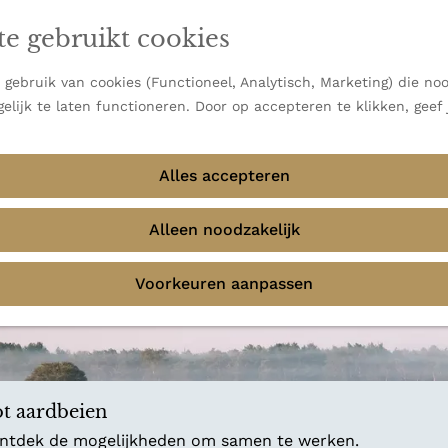
en vooral bekend om zijn indrukwekkende Alpen, maar ook
ast bij
jouw reisstijl
te gebruikt cookies
 uitzichten.
emmingen
gebruik van cookies (Functioneel, Analytisch, Marketing) die noo
f avontuur in de natuur? Onze Honeyguides geven je
elijk te laten functioneren. Door op accepteren te klikken, geef
Alles accepteren
Alleen noodzakelijk
Voorkeuren aanpassen
t aardbeien
 ontdek de mogelijkheden om samen te werken.