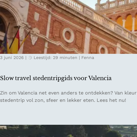
p
e
i
g
K
r
u
e
e
l
m
n
l
a
E
o
t
n
C
ff
i
d
O
l
s
r
i
c
3 juni 2026
|
Leestijd: 29 minuten
|
Fenna
e
n
h
s
e
e
o
i
g
Slow travel stedentripgids voor Valencia
r
n
r
t
L
o
S
Zin om Valencia net even anders te ontdekken? Van kleurrij
e
n
l
stedentrip vol zon, sfeer en lekker eten. Lees het nu!
s
d
o
a
i
w
c
n
t
h
S
r
t
a
a