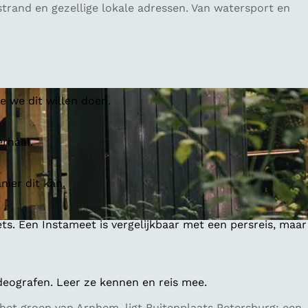
trand en gezellige lokale adressen. Van watersport en
 we dit willen doen.
erhaal.
ier dit kan.
ts. Een Instameet is vergelijkbaar met een persreis, maar
deografen. Leer ze kennen en reis mee.
 het groen van Arnhem, ligt Buitenplaats Petersburg: een