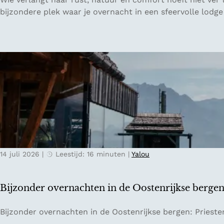
l
u
bijzondere plek waar je overnacht in een sfeervolle lodge
a
i
k
t
k
e
e
n
e
p
:
l
v
a
a
a
n
t
w
s
a
P
t
14 juli 2026
|
Leestijd: 16 minuten
|
Yalou
e
e
t
r
e
Bijzonder overnachten in de Oostenrijkse berge
s
r
p
s
B
Bijzonder overnachten in de Oostenrijkse bergen: Prieste
o
b
i