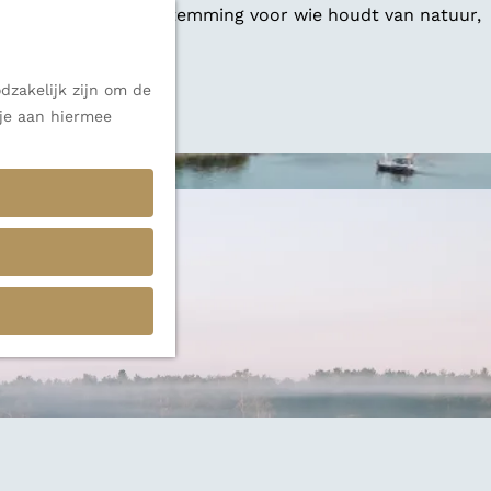
 een veelzijdige bestemming voor wie houdt van natuur,
dzakelijk zijn om de
 alle inspiratie.
 je aan hiermee