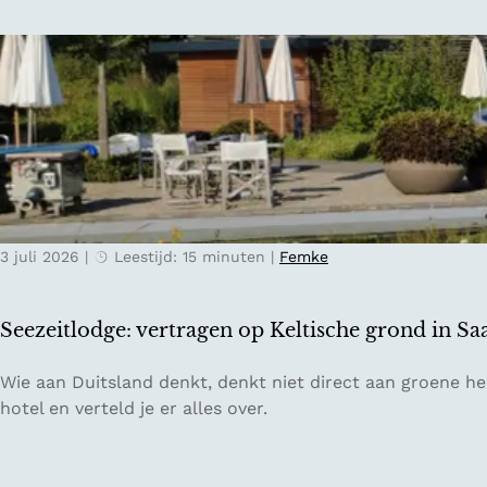
i
o
i
n
r
s
d
e
n
e
e
a
O
n
a
o
o
r
s
n
T
t
t
i
e
s
c
n
p
3 juli 2026
|
Leestijd: 15 minuten
|
Femke
i
r
a
n
i
n
o
j
n
Seezeitlodge: vertragen op Keltische grond in Sa
:
k
e
h
s
n
S
Wie aan Duitsland denkt, denkt niet direct aan groene heu
e
e
n
e
hotel en verteld je er alles over.
t
b
a
e
z
e
j
z
o
r
a
e