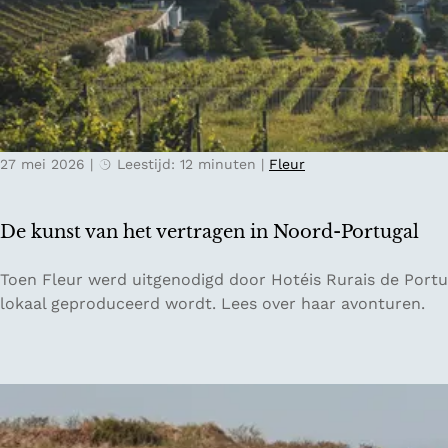
a
a
v
l
r
e
:
l
l
h
a
s
o
n
t
e
d
e
e
27 mei 2026
|
Leestijd: 12 minuten
|
Fleur
d
e
e
n
n
d
De kunst van het vertragen in Noord-Portugal
t
i
r
g
D
Toen Fleur werd uitgenodigd door Hotéis Rurais de Portu
i
i
e
lokaal geproduceerd wordt. Lees over haar avonturen.
p
t
k
g
a
u
i
l
n
d
d
s
s
e
t
v
t
v