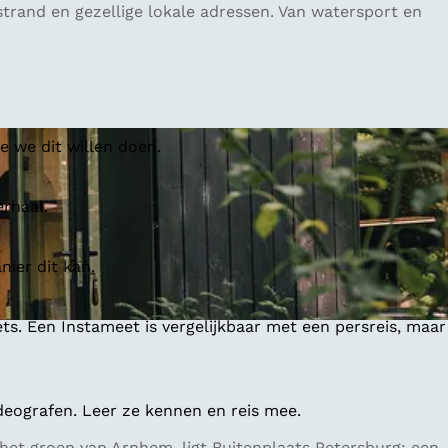
trand en gezellige lokale adressen. Van watersport en
 we dit willen doen.
erhaal.
ier dit kan.
ts. Een Instameet is vergelijkbaar met een persreis, maar
deografen. Leer ze kennen en reis mee.
 het groen van Arnhem, ligt Buitenplaats Petersburg: een