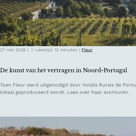
a
a
v
l
r
e
:
l
l
h
a
s
o
n
t
e
d
e
e
27 mei 2026
|
Leestijd: 12 minuten
|
Fleur
d
e
e
n
n
d
De kunst van het vertragen in Noord-Portugal
t
i
r
g
D
Toen Fleur werd uitgenodigd door Hotéis Rurais de Portu
i
i
e
lokaal geproduceerd wordt. Lees over haar avonturen.
p
t
k
g
a
u
i
l
n
d
d
s
s
e
t
v
t
v