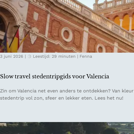
p
e
i
g
K
r
u
e
e
l
m
n
l
a
E
o
t
n
C
ff
i
d
O
l
s
r
i
c
3 juni 2026
|
Leestijd: 29 minuten
|
Fenna
e
n
h
s
e
e
o
i
g
Slow travel stedentripgids voor Valencia
r
n
r
t
L
o
S
Zin om Valencia net even anders te ontdekken? Van kleurrij
e
n
l
stedentrip vol zon, sfeer en lekker eten. Lees het nu!
s
d
o
a
i
w
c
n
t
h
S
r
t
a
a