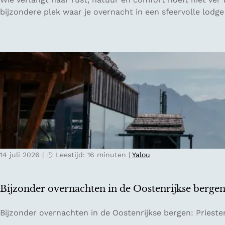
l
u
bijzondere plek waar je overnacht in een sfeervolle lodge
a
i
k
t
k
e
e
n
e
p
:
l
v
a
a
a
n
t
w
s
a
P
t
14 juli 2026
|
Leestijd: 16 minuten
|
Yalou
e
e
t
r
e
Bijzonder overnachten in de Oostenrijkse berge
s
r
p
s
B
Bijzonder overnachten in de Oostenrijkse bergen: Prieste
o
b
i