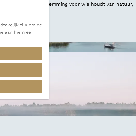
 een veelzijdige bestemming voor wie houdt van natuur,
dzakelijk zijn om de
 alle inspiratie.
 je aan hiermee