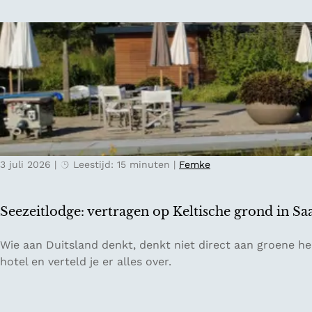
i
o
i
n
r
s
d
e
n
e
e
a
O
n
a
o
o
r
s
n
T
t
t
i
e
s
c
n
p
3 juli 2026
|
Leestijd: 15 minuten
|
Femke
i
r
a
n
i
n
o
j
n
Seezeitlodge: vertragen op Keltische grond in Sa
:
k
e
h
s
n
S
Wie aan Duitsland denkt, denkt niet direct aan groene heu
e
e
n
e
hotel en verteld je er alles over.
t
b
a
e
z
e
j
z
o
r
a
e