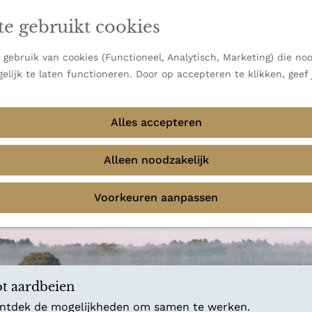
en vooral bekend om zijn indrukwekkende Alpen, maar ook
ast bij
jouw reisstijl
te gebruikt cookies
 uitzichten.
emmingen
gebruik van cookies (Functioneel, Analytisch, Marketing) die noo
f avontuur in de natuur? Onze Honeyguides geven je
elijk te laten functioneren. Door op accepteren te klikken, geef
Alles accepteren
Alleen noodzakelijk
Voorkeuren aanpassen
t aardbeien
 ontdek de mogelijkheden om samen te werken.