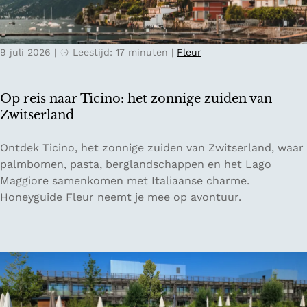
e
l
r
e
n
k
9 juli 2026
|
Leestijd: 17 minuten
|
Fleur
a
v
c
o
h
o
Op reis naar Ticino: het zonnige zuiden van
t
r
Zwitserland
e
e
n
e
O
Ontdek Ticino, het zonnige zuiden van Zwitserland, waar
i
n
p
palmbomen, pasta, berglandschappen en het Lago
n
o
r
Maggiore samenkomen met Italiaanse charme.
d
n
e
Honeyguide Fleur neemt je mee op avontuur.
e
t
i
O
s
s
o
p
n
s
a
a
t
n
a
e
n
r
n
e