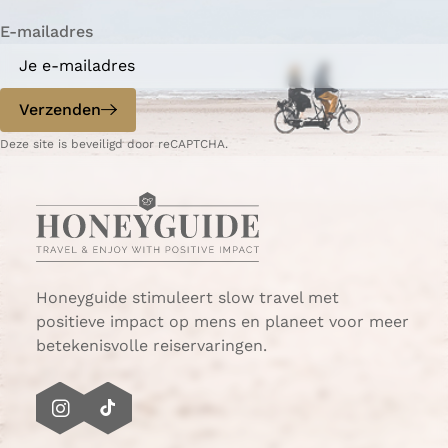
i
n
n
n
n
n
n
n
l
t
n
a
a
a
a
a
a
a
g
E-mailadres
r
a
e
i
n
p
d
Verzenden
o
e
p
p
Deze site is beveiligd door reCAPTCHA.
G
a
o
g
e
i
r
n
e
a
e
Honeyguide stimuleert slow travel met
-
positieve impact op mens en planeet voor meer
O
betekenisvolle reiservaringen.
v
e
r
I
T
f
n
i
l