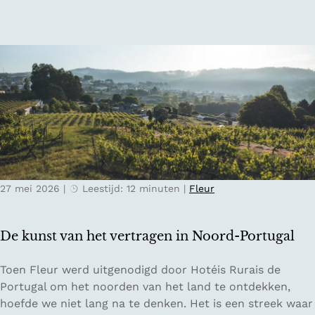
r
l
n
a
:
d
v
h
e
o
l
e
s
e
t
e
e
n
d
d
e
i
n
g
27 mei 2026
|
Leestijd: 12 minuten
|
Fleur
t
i
r
t
i
a
De kunst van het vertragen in Noord-Portugal
p
l
g
d
D
Toen Fleur werd uitgenodigd door Hotéis Rurais de
i
e
e
Portugal om het noorden van het land te ontdekken,
d
t
k
hoefde we niet lang na te denken. Het is een streek waar
s
o