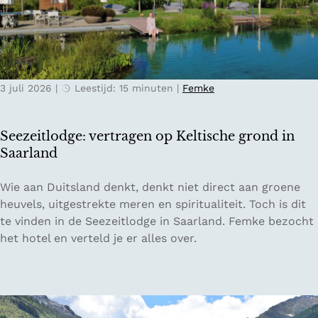
T
r
n
i
i
n
c
j
a
i
k
j
n
s
a
3 juli 2026
|
Leestijd: 15 minuten
|
Femke
o
e
a
:
b
r
h
e
o
Seezeitlodge: vertragen op Keltische grond in
e
r
p
Saarland
t
g
d
z
e
e
S
Wie aan Duitsland denkt, denkt niet direct aan groene
o
n
V
e
heuvels, uitgestrekte meren en spiritualiteit. Toch is dit
n
:
e
e
te vinden in de Seezeitlodge in Saarland. Femke bezocht
n
P
l
z
het hotel en verteld je er alles over.
i
r
u
e
g
i
w
i
e
e
e
t
z
s
l
u
t