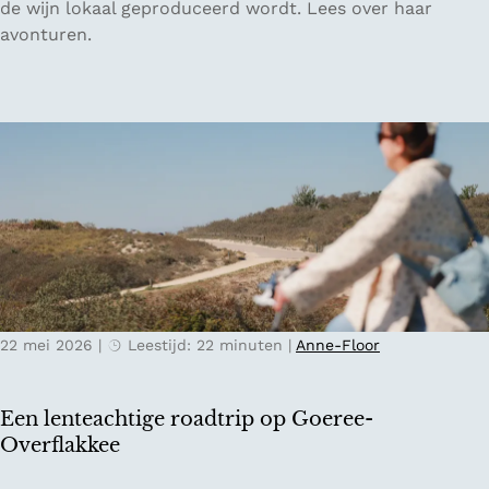
u
de wijn lokaal geproduceerd wordt. Lees over haar
v
x
n
avonturen.
o
i
s
o
n
t
r
O
v
V
o
a
a
s
n
l
t
h
e
e
e
n
n
t
c
r
v
i
i
e
a
j
r
k
22 mei 2026
|
Leestijd: 22 minuten
|
Anne-Floor
t
m
r
i
a
j
Een lenteachtige roadtrip op Goeree-
g
n
Overflakkee
e
a
n