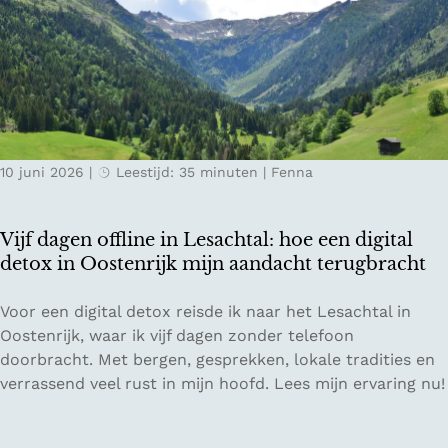
o
i
e
d
d
r
g
e
e
e
n
g
:
v
g
v
a
P
e
n
r
10 juni 2026
|
Leestijd: 35 minuten
|
Fenna
r
Z
e
t
w
m
r
i
i
Vijf dagen offline in Lesachtal: hoe een digital
a
t
u
detox in Oostenrijk mijn aandacht terugbracht
g
s
m
e
e
E
V
Voor een digital detox reisde ik naar het Lesachtal in
n
r
C
i
Oostenrijk, waar ik vijf dagen zonder telefoon
o
l
O
j
doorbracht. Met bergen, gesprekken, lokale tradities en
p
a
r
f
verrassend veel rust in mijn hoofd. Lees mijn ervaring nu!
K
n
e
d
e
d
s
a
l