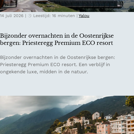
o
t
r
e
t
14 juli 2026
|
Leestijd: 16 minuten
|
Yalou
r
t
s
o
b
Bijzonder overnachten in de Oostenrijkse
t
u
bergen: Priesteregg Premium ECO resort
a
r
a
g
B
Bijzonder overnachten in de Oostenrijkse bergen:
r
i
i
Priesteregg Premium ECO resort. Een verblijf in
d
s
j
ongekende luxe, midden in de natuur.
b
d
z
e
e
o
i
i
n
e
d
d
n
e
e
a
r
l
o
e
v
p