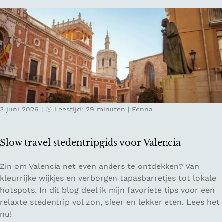
o
g
t
r
e
i
t
n
s
o
c
ff
h
l
e
i
g
n
r
e
o
3 juni 2026
|
Leestijd: 29 minuten
|
Fenna
i
n
n
d
L
i
Slow travel stedentripgids voor Valencia
e
n
s
S
S
Zin om Valencia net even anders te ontdekken? Van
a
a
l
kleurrijke wijkjes en verborgen tapasbarretjes tot lokale
c
a
o
hotspots. In dit blog deel ik mijn favoriete tips voor een
h
r
w
relaxte stedentrip vol zon, sfeer en lekker eten. Lees het
t
l
t
nu!
a
a