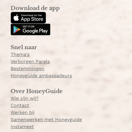
s
k
a
Download de app
t
T
k
a
o
k
g
k
e
r
e
a
Snel naar
m
Thema's
Verborgen Parels
Bestemmingen
Honeyguide ambassadeurs
Over HoneyGuide
Wie zijn wij?
Contact
Werken bij
Samenwerken met Honeyguide
Instameet