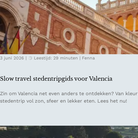
p
e
i
g
K
r
u
e
e
l
m
n
l
a
E
o
t
n
C
ff
i
d
O
l
s
r
i
c
3 juni 2026
|
Leestijd: 29 minuten
|
Fenna
e
n
h
s
e
e
o
i
g
Slow travel stedentripgids voor Valencia
r
n
r
t
L
o
S
Zin om Valencia net even anders te ontdekken? Van kleurrij
e
n
l
stedentrip vol zon, sfeer en lekker eten. Lees het nu!
s
d
o
a
i
w
c
n
t
h
S
r
t
a
a