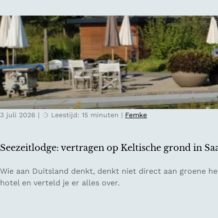
i
o
i
n
r
s
d
e
n
e
e
a
O
n
a
o
o
r
s
n
T
t
t
i
e
s
c
n
p
3 juli 2026
|
Leestijd: 15 minuten
|
Femke
i
r
a
n
i
n
o
j
n
Seezeitlodge: vertragen op Keltische grond in Sa
:
k
e
h
s
n
S
Wie aan Duitsland denkt, denkt niet direct aan groene heu
e
e
n
e
hotel en verteld je er alles over.
t
b
a
e
z
e
j
z
o
r
a
e