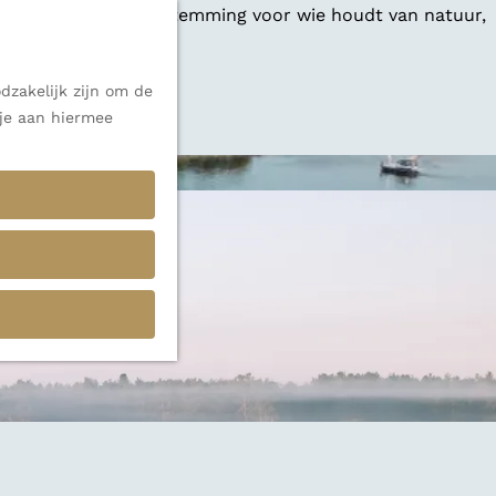
 een veelzijdige bestemming voor wie houdt van natuur,
dzakelijk zijn om de
 alle inspiratie.
 je aan hiermee