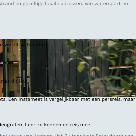
trand en gezellige lokale adressen. Van watersport en
 we dit willen doen.
erhaal.
ier dit kan.
ts. Een Instameet is vergelijkbaar met een persreis, maar
deografen. Leer ze kennen en reis mee.
 het groen van Arnhem, ligt Buitenplaats Petersburg: een