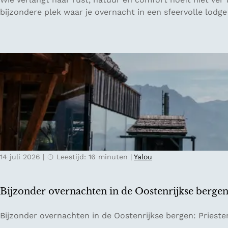
l
u
bijzondere plek waar je overnacht in een sfeervolle lodge
a
i
k
t
k
e
e
n
e
p
:
l
v
a
a
a
n
t
w
s
a
P
t
14 juli 2026
|
Leestijd: 16 minuten
|
Yalou
e
e
t
r
e
Bijzonder overnachten in de Oostenrijkse berge
s
r
p
s
B
Bijzonder overnachten in de Oostenrijkse bergen: Prieste
o
b
i