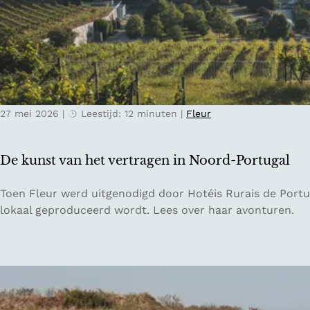
a
a
v
l
r
e
:
l
l
h
a
s
o
n
t
e
d
e
e
27 mei 2026
|
Leestijd: 12 minuten
|
Fleur
d
e
e
n
n
d
De kunst van het vertragen in Noord-Portugal
t
i
r
g
D
Toen Fleur werd uitgenodigd door Hotéis Rurais de Portu
i
i
e
lokaal geproduceerd wordt. Lees over haar avonturen.
p
t
k
g
a
u
i
l
n
d
d
s
s
e
t
v
t
v