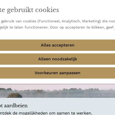
en vooral bekend om zijn indrukwekkende Alpen, maar ook
ast bij
jouw reisstijl
te gebruikt cookies
 uitzichten.
emmingen
gebruik van cookies (Functioneel, Analytisch, Marketing) die noo
f avontuur in de natuur? Onze Honeyguides geven je
elijk te laten functioneren. Door op accepteren te klikken, geef
Alles accepteren
Alleen noodzakelijk
Voorkeuren aanpassen
t aardbeien
 ontdek de mogelijkheden om samen te werken.