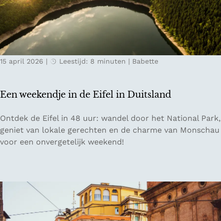
p
d
c
a
e
a
r
s
m
e
t
p
l
r
a
15 april 2026
|
Leestijd: 8 minuten
|
Babette
s
e
g
t
e
n
u
k
e
Een weekendje in de Eifel in Duitsland
s
b
s
i
E
Ontdek de Eifel in 48 uur: wandel door het National Park,
e
j
e
geniet van lokale gerechten en de charme van Monschau
n
C
n
voor een onvergetelijk weekend!
T
h
w
o
â
e
s
t
e
c
e
k
a
a
e
n
u
n
e
H