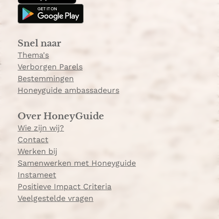
g
k
s
r
&
a
C
Snel naar
m
h
Thema's
â
Verborgen Parels
t
Bestemmingen
e
Honeyguide ambassadeurs
l
Over HoneyGuide
Wie zijn wij?
Contact
Werken bij
Samenwerken met Honeyguide
Instameet
Positieve Impact Criteria
Veelgestelde vragen