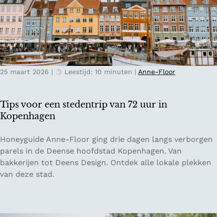
l
l
s
a
t
n
e
d
d
e
25 maart 2026
|
Leestijd: 10 minuten
|
Anne-Floor
n
t
r
Tips voor een stedentrip van 72 uur in
i
Kopenhagen
p
g
T
Honeyguide Anne-Floor ging drie dagen langs verborgen
i
i
parels in de Deense hoofdstad Kopenhagen. Van
d
p
bakkerijen tot Deens Design. Ontdek alle lokale plekken
s
s
van deze stad.
v
v
o
o
o
o
r