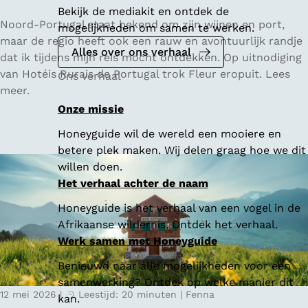
Bekijk de mediakit en ontdek de
V
Noord-Portugal staat bekend om zijn wijnen en port,
mogelijkheden om samen te werken.
i
maar de regio heeft ook een rauw en avontuurlijk randje
Alles over ons verhaal
n
dat ik tijdens mijn reis mocht ontdekken. Op uitnodiging
h
van Hotéis Rurais de Portugal trok Fleur eropuit. Lees
Ons verhaal
o
meer.
V
Onze missie
e
Honeyguide wil de wereld een mooiere en
r
betere plek maken. Wij delen graag hoe we dit
d
willen doen.
e
Het verhaal achter de naam
,
g
Honeyguide is het verhaal van een vogel in de
r
Afrikaanse wildernis. Ontdek het verhaal.
o
Werk samen met Honeyguide
e
Benieuwd naar alle mogelijkheden voor een
n
samenwerking? Ontdek op welke manier dit
e
12 mei 2026
|
Leestijd: 20 minuten
|
Fenna
kan.
v