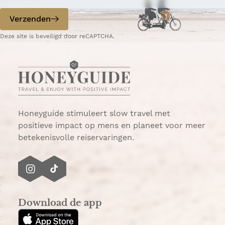
e
n
w
m
p
d
Verzenden
i
a
a
e
n
s
g
p
Deze site is beveiligd door reCAPTCHA.
t
s
i
a
e
a
n
g
r
a
i
s
n
p
a
o
Honeyguide stimuleert slow travel met
r
positieve impact op mens en planeet voor meer
t
betekenisvolle reiservaringen.
i
n
L
I
T
e
n
i
s
s
k
G
Download de app
t
T
e
a
o
t