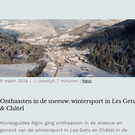
e
u
m
u
e
r
n
i
-
n
e
K
n
o
t
p
u
e
l
n
p
h
9 maart 2026
|
Leestijd: 7 minuten
|
Ngoc
e
a
n
g
v
e
Onthaasten in de sneeuw: wintersport in Les Gets
e
n
& Châtel
l
d
O
Honeyguides Ngoc ging onthaasten in de sneeuw en
e
n
genoot van de wintersport in Les Gets en Châtel in de
n