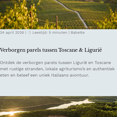
v
o
n
e
r
d
r
t
m
n
u
e
a
g
t
24 april 2026
|
Leestijd: 5 minuten
|
Babette
c
a
d
h
l
e
t
B
Verborgen parels tussen Toscane & Ligurië
e
e
n
e
V
Ontdek de verborgen parels tussen Ligurië en Toscane
e
s
e
met rustige stranden, lokale agriturismo’s en authentiek
n
&
r
eten en beleef een uniek Italiaans avontuur.
e
F
b
t
r
o
e
i
r
n
e
g
u
n
e
i
d
n
t
s