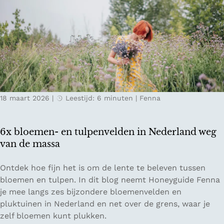
r
B
e
o
e
l
n
o
s
g
t
n
e
a
d
18 maart 2026
|
Leestijd: 6 minuten
|
Fenna
e
n
t
6x bloemen- en tulpenvelden in Nederland weg
r
van de massa
i
p
6
Ontdek hoe fijn het is om de lente te beleven tussen
v
x
bloemen en tulpen. In dit blog neemt Honeyguide Fenna
a
b
je mee langs zes bijzondere bloemenvelden en
n
l
pluktuinen in Nederland en net over de grens, waar je
7
o
zelf bloemen kunt plukken.
2