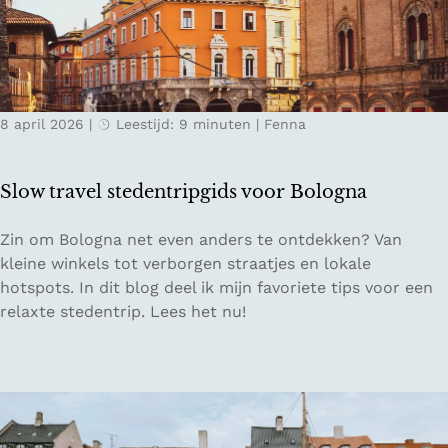
d
&
o
j
L
l
e
i
t
i
g
m
n
u
ü
8 april 2026
|
Leestijd: 9 minuten
|
Fenna
d
r
h
e
i
l
E
ë
e
Slow travel stedentripgids voor Bologna
i
f
S
Zin om Bologna net even anders te ontdekken? Van
e
l
kleine winkels tot verborgen straatjes en lokale
l
o
hotspots. In dit blog deel ik mijn favoriete tips voor een
i
w
relaxte stedentrip. Lees het nu!
n
t
D
r
u
a
i
v
t
e
s