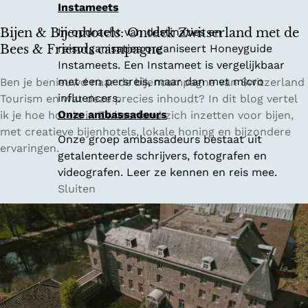
Instameets
a
l
Bijen & Bijenhotels: Ontdek Zwitserland met de
In opdracht van destinaties en
l
Bees & Friends campagne
reisorganisaties organiseert Honeyguide
e
Instameets. Een Instameet is vergelijkbaar
i
B
met een persreis, maar dan met micro
Ben je benieuwd naar de bijencampagne van Switzerland
e
i
influencers.
Tourism en wat deze precies inhoudt? In dit blog vertel
n
j
Onze ambassadeurs
ik je hoe hotels in Zwitserland zich inzetten voor bijen,
e
e
met creatieve bijenhotels, lokale honing en bijzondere
Onze groep ambassadeurs bestaat uit
n
n
ervaringen.
getalenteerde schrijvers, fotografen en
z
&
videografen. Leer ze kennen en reis mee.
i
B
Sluiten
p
i
l
j
i
e
n
n
e
h
s
o
:
t