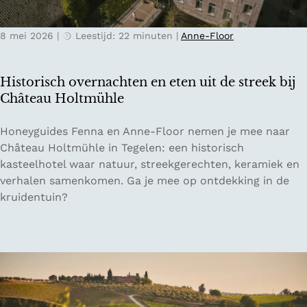
o
e
p
l
a
8 mei 2026
|
Leestijd: 22 minuten
|
Anne-Floor
s
v
:
o
O
Historisch overnachten en eten uit de streek bij
n
n
Château Holtmühle
t
t
u
d
H
Honeyguides Fenna en Anne-Floor nemen je mee naar
u
e
i
Château Holtmühle in Tegelen: een historisch
r
k
s
kasteelhotel waar natuur, streekgerechten, keramiek en
i
Z
t
verhalen samenkomen. Ga je mee op ontdekking in de
n
w
o
kruidentuin?
N
i
r
o
t
i
o
s
s
r
e
c
d
r
h
-
l
o
P
a