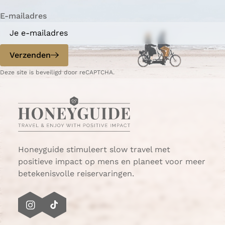
i
n
n
n
n
n
n
n
l
t
n
a
a
a
a
a
a
a
g
E-mailadres
r
a
e
i
n
p
d
Verzenden
o
e
p
p
Deze site is beveiligd door reCAPTCHA.
G
a
o
g
e
i
r
n
e
a
e
Honeyguide stimuleert slow travel met
-
positieve impact op mens en planeet voor meer
O
betekenisvolle reiservaringen.
v
e
r
I
T
f
n
i
l