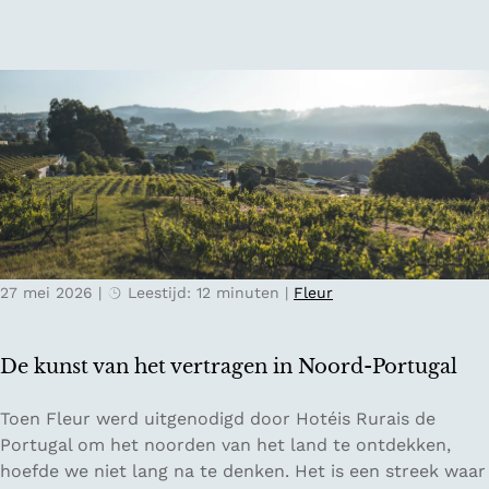
r
l
n
a
:
d
v
h
e
o
l
e
s
e
t
e
e
n
d
d
e
i
n
g
27 mei 2026
|
Leestijd: 12 minuten
|
Fleur
t
i
r
t
i
a
De kunst van het vertragen in Noord-Portugal
p
l
g
d
D
Toen Fleur werd uitgenodigd door Hotéis Rurais de
i
e
e
Portugal om het noorden van het land te ontdekken,
d
t
k
hoefde we niet lang na te denken. Het is een streek waar
s
o