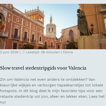
o
g
t
r
e
i
t
n
s
o
c
ff
h
l
e
i
g
n
r
e
o
3 juni 2026
|
Leestijd: 29 minuten
|
Fenna
i
n
n
d
L
i
Slow travel stedentripgids voor Valencia
e
n
s
S
S
Zin om Valencia net even anders te ontdekken? Van
a
a
l
kleurrijke wijkjes en verborgen tapasbarretjes tot lokale
c
a
o
hotspots. In dit blog deel ik mijn favoriete tips voor een
h
r
w
relaxte stedentrip vol zon, sfeer en lekker eten. Lees het
t
l
t
nu!
a
a