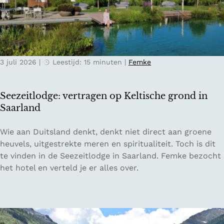
T
r
n
i
i
n
c
j
a
i
k
j
n
s
a
3 juli 2026
|
Leestijd: 15 minuten
|
Femke
o
e
a
:
b
r
h
e
o
Seezeitlodge: vertragen op Keltische grond in
e
r
p
Saarland
t
g
d
z
e
e
S
Wie aan Duitsland denkt, denkt niet direct aan groene
o
n
V
e
heuvels, uitgestrekte meren en spiritualiteit. Toch is dit
n
:
e
e
te vinden in de Seezeitlodge in Saarland. Femke bezocht
n
P
l
z
het hotel en verteld je er alles over.
i
r
u
e
g
i
w
i
e
e
e
t
z
s
l
u
t