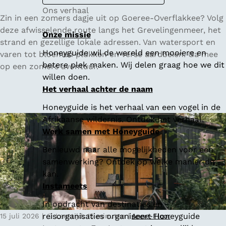
Ons verhaal
Z
Zin in een zomers dagje uit op Goeree-Overflakkee? Volg
o
deze afwisselende route langs het Grevelingenmeer, het
Onze missie
m
strand en gezellige lokale adressen. Van watersport en
Honeyguide wil de wereld een mooiere en
e
varen tot bloemen plukken en verse aardbeien. Ga mee
betere plek maken. Wij delen graag hoe we dit
r
op een zomers avontuur.
willen doen.
o
Het verhaal achter de naam
p
G
Honeyguide is het verhaal van een vogel in de
o
Afrikaanse wildernis. Ontdek het verhaal.
e
Werk samen met Honeyguide
r
Benieuwd naar alle mogelijkheden voor een
e
samenwerking? Ontdek op welke manier dit
e
kan.
-
Instameets
O
v
In opdracht van destinaties en
e
reisorganisaties organiseert Honeyguide
15 juli 2026
|
Leestijd: 15 minuten
|
Anne-Floor
r