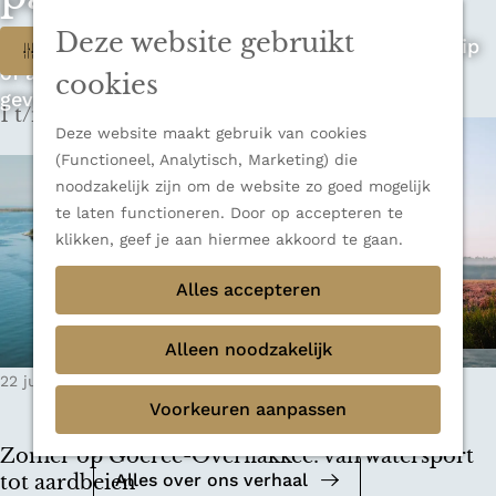
n
u
Sluiten
n
Deze website gebruikt
W
Op zoek naar de ultieme rondreis, een stedentrip
Filter
Thema's
a
of avontuur in de natuur? Onze Honeyguides
Verborgen parels
a
a
cookies
geven je alle inspiratie.
Terug
Ons verhaal
r
1 t/m 9 van 348 resultaten
t
d
Deze website maakt gebruik van cookies
e
z
(Functioneel, Analytisch, Marketing) die
h
noodzakelijk zijn om de website zo goed mogelijk
o
o
te laten functioneren. Door op accepteren te
m
e
klikken, geef je aan hiermee akkoord te gaan.
e
k
Alles accepteren
p
a
j
g
Alleen noodzakelijk
e
e
Mediakit 2026
22 juli 2026
|
Leestijd: 26 minuten
|
Anne-Floor
?
Voorkeuren aanpassen
Bekijk de mediakit en ontdek de
mogelijkheden om samen te werken.
Zomer op Goeree-Overflakkee: van watersport
Alles over ons verhaal
tot aardbeien