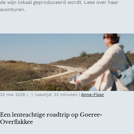
u
de wijn lokaal geproduceerd wordt. Lees over haar
v
x
n
avonturen.
o
i
s
o
n
t
r
O
v
V
o
a
a
s
n
l
t
h
e
e
e
n
n
t
c
r
v
i
i
e
a
j
r
k
22 mei 2026
|
Leestijd: 22 minuten
|
Anne-Floor
t
m
r
i
a
j
Een lenteachtige roadtrip op Goeree-
g
n
Overflakkee
e
a
n