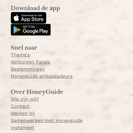
s
k
a
Download de app
t
T
k
a
o
k
g
k
e
r
e
a
Snel naar
m
Thema's
Verborgen Parels
Bestemmingen
Honeyguide ambassadeurs
Over HoneyGuide
Wie zijn wij?
Contact
Werken bij
Samenwerken met Honeyguide
Instameet