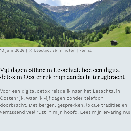
o
i
e
d
d
r
g
e
e
e
n
g
:
v
g
v
a
P
e
n
r
10 juni 2026
|
Leestijd: 35 minuten
|
Fenna
r
Z
e
t
w
m
r
i
i
Vijf dagen offline in Lesachtal: hoe een digital
a
t
u
detox in Oostenrijk mijn aandacht terugbracht
g
s
m
e
e
E
V
Voor een digital detox reisde ik naar het Lesachtal in
n
r
C
i
Oostenrijk, waar ik vijf dagen zonder telefoon
o
l
O
j
doorbracht. Met bergen, gesprekken, lokale tradities en
p
a
r
f
verrassend veel rust in mijn hoofd. Lees mijn ervaring nu!
K
n
e
d
e
d
s
a
l