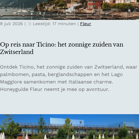
e
l
r
e
n
k
9 juli 2026
|
Leestijd: 17 minuten
|
Fleur
a
v
c
o
h
o
Op reis naar Ticino: het zonnige zuiden van
t
r
Zwitserland
e
e
n
e
O
Ontdek Ticino, het zonnige zuiden van Zwitserland, waar
i
n
p
palmbomen, pasta, berglandschappen en het Lago
n
o
r
Maggiore samenkomen met Italiaanse charme.
d
n
e
Honeyguide Fleur neemt je mee op avontuur.
e
t
i
O
s
s
o
p
n
s
a
a
t
n
a
e
n
r
n
e