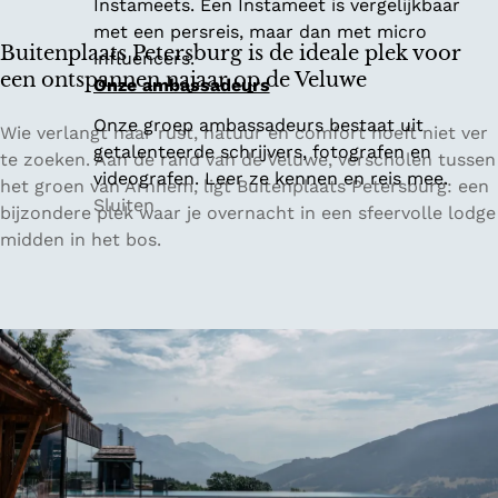
Instameets. Een Instameet is vergelijkbaar
f
met een persreis, maar dan met micro
l
Buitenplaats Petersburg is de ideale plek voor
influencers.
a
een ontspannen najaar op de Veluwe
Onze ambassadeurs
k
Onze groep ambassadeurs bestaat uit
k
B
Wie verlangt naar rust, natuur en comfort hoeft niet ver
getalenteerde schrijvers, fotografen en
e
u
te zoeken. Aan de rand van de Veluwe, verscholen tussen
videografen. Leer ze kennen en reis mee.
e
i
het groen van Arnhem, ligt Buitenplaats Petersburg: een
Sluiten
:
t
bijzondere plek waar je overnacht in een sfeervolle lodge
v
e
midden in het bos.
a
n
n
p
w
l
a
a
t
a
e
t
r
s
s
P
p
e