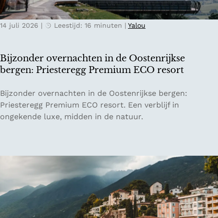
o
t
r
e
t
14 juli 2026
|
Leestijd: 16 minuten
|
Yalou
r
t
s
o
b
Bijzonder overnachten in de Oostenrijkse
t
u
bergen: Priesteregg Premium ECO resort
a
r
a
g
B
Bijzonder overnachten in de Oostenrijkse bergen:
r
i
i
Priesteregg Premium ECO resort. Een verblijf in
d
s
j
ongekende luxe, midden in de natuur.
b
d
z
e
e
o
i
i
n
e
d
d
n
e
e
a
r
l
o
e
v
p