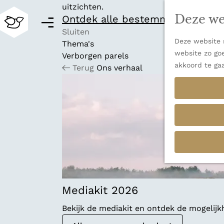
uitzichten.
Deze we
Ontdek alle bestemmingen
M
e
Sluiten
Deze website m
n
Thema's
G
website zo goe
u
Verborgen parels
a
akkoord te ga
Terug
Ons verhaal
n
a
a
r
d
e
h
o
m
e
p
Mediakit 2026
a
Bekijk de mediakit en ontdek de mogelij
g
e