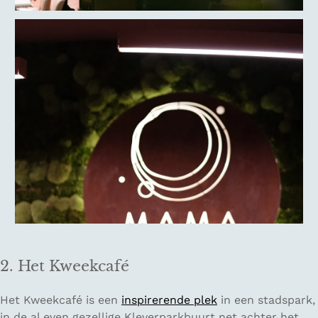
2. Het Kweekcafé
Het Kweekcafé is een
inspirerende plek
in een stadspark,
in de al even gezellige Kleverparkbuurt net achter het