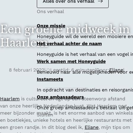
Alles over ons verhaal
Ons verhaal
Een groene midweek in
Onze missie
Honeyguide wil de wereld een mooiere en 
Haarlem
Het verhaal achter de naam
Honeyguide is het verhaal van een vogel i
Werk samen met Honeyguide
8 februari 2022
|
Leestijd: 6 minuten
|
Door:
Eliane
|
Benieuwd naar alle mogelijkheden voor 
Instameets
In opdracht van destinaties en reisorgan
Onze ambassadeurs
Haarlem
is cultureel en ligt op een steenworp afstand
van onze heerlijke Nederlandse kust. Wat Haarlem nog
Onze groep ambassadeurs bestaat uit geta
meer bijzonder maakt, is het enorme aanbod van winkels
Sluiten
en boetiekjes, unieke hotels en heerlijke restaurants met
een groen randje. In dit blog deel ik,
Eliane
, mijn tips om