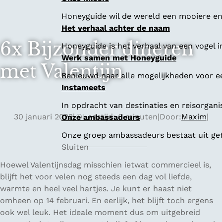
Honeyguide wil de wereld een mooiere en 
Het verhaal achter de naam
6x Bijzonder dineren
Honeyguide is het verhaal van een vogel i
Werk samen met Honeyguide
met Valentijn
Benieuwd naar alle mogelijkheden voor 
Instameets
In opdracht van destinaties en reisorgan
30 januari 2022
|
Leestijd: 6 minuten
|
Door:
Maxim
|
Onze ambassadeurs
Onze groep ambassadeurs bestaat uit geta
Sluiten
Hoewel Valentijnsdag misschien ietwat commercieel is,
blijft het voor velen nog steeds een dag vol liefde,
warmte en heel veel hartjes. Je kunt er haast niet
omheen op 14 februari. En eerlijk, het blijft toch ergens
ook wel leuk. Het ideale moment dus om uitgebreid