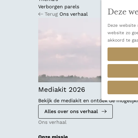
n
u
Verborgen parels
a
Deze we
Terug
Ons verhaal
n
a
Deze website m
a
website zo goe
r
akkoord te ga
d
e
h
o
m
e
p
Mediakit 2026
a
Bekijk de mediakit en ontdek de mogelij
g
e
Alles over ons verhaal
Ons verhaal
Onze missie