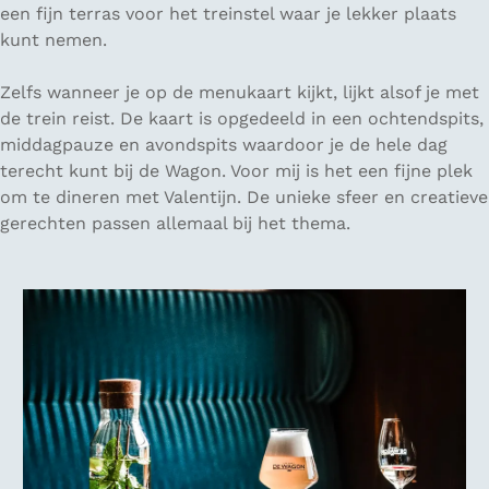
een fijn terras voor het treinstel waar je lekker plaats
kunt nemen.
Zelfs wanneer je op de menukaart kijkt, lijkt alsof je met
de trein reist. De kaart is opgedeeld in een ochtendspits,
middagpauze en avondspits waardoor je de hele dag
terecht kunt bij de Wagon. Voor mij is het een fijne plek
om te dineren met Valentijn. De unieke sfeer en creatieve
gerechten passen allemaal bij het thema.