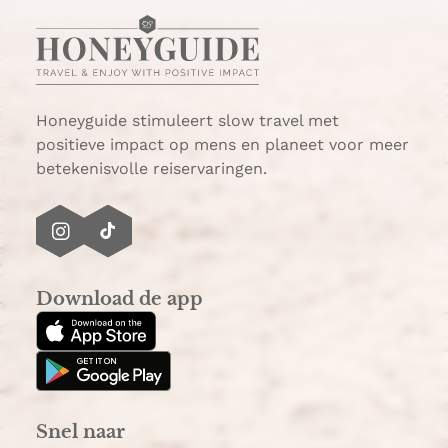
Honeyguide stimuleert slow travel met
positieve impact op mens en planeet voor meer
betekenisvolle reiservaringen.
I
T
n
i
s
k
Download de app
t
T
a
o
g
k
r
a
Snel naar
m