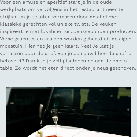
Voor een amuse en aperitief start je in de oude
werkplaats om vervolgens in het restaurant neer te
strijken en je te laten verrassen door de chef met
klassieke gerechten vol unieke twists. De keuken
inspireert je met lokale en seizoensgebonden producten.
Verse groentes en kruiden worden gehaald uit de eigen
moestuin. Hier heb je geen kaart. Nee! Je laat je
verrassen door de chef. Ben je benieuwd hoe de chef je
betoverd? Dan kun je zelf plaatsnemen aan de chef’s
table. Zo wordt het eten direct onder je neus geschoven.