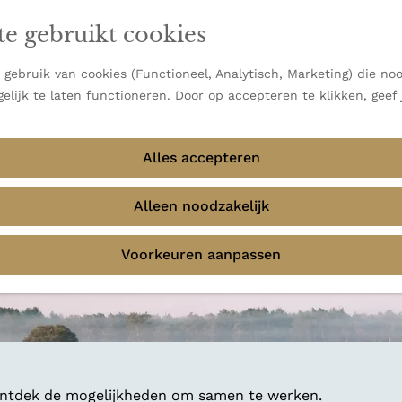
en vooral bekend om zijn indrukwekkende Alpen, maar ook
te gebruikt cookies
 uitzichten.
emmingen
gebruik van cookies (Functioneel, Analytisch, Marketing) die noo
elijk te laten functioneren. Door op accepteren te klikken, geef
Alles accepteren
Alleen noodzakelijk
Voorkeuren aanpassen
 ontdek de mogelijkheden om samen te werken.