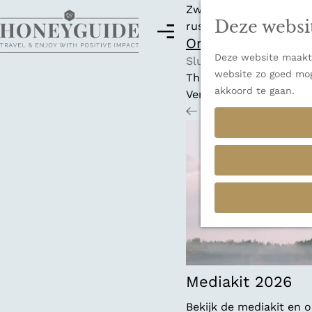
Zwitserland is misschi
Deze websi
rust en adembenemende
M
Ontdek alle best
e
Deze website maakt 
G
n
Sluiten
website zo goed mog
a
u
Thema's
akkoord te gaan.
n
Verborgen parels
a
Terug
Ons verhaal
a
r
d
e
h
o
m
e
p
a
Mediakit 2026
g
Bekijk de mediakit en
e