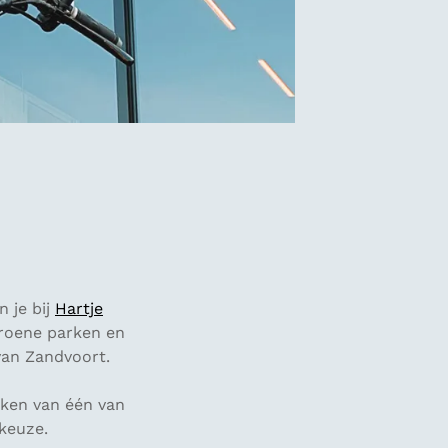
 je bij
Hartje
roene parken en
van Zandvoort.
aken van één van
 keuze.