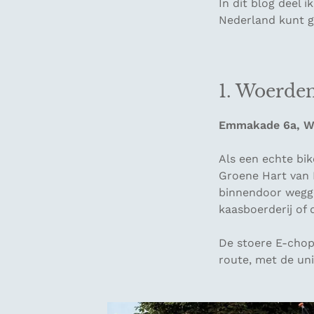
In dit blog deel 
Nederland kunt 
1. Woerde
Emmakade 6a, W
Als een echte bi
Groene Hart van 
binnendoor wegget
kaasboerderij of 
De stoere E-chop
route, met de un