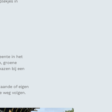
plekjes in
eente in het
n, groene
kazen bij een
taande of eigen
e weg volgen.