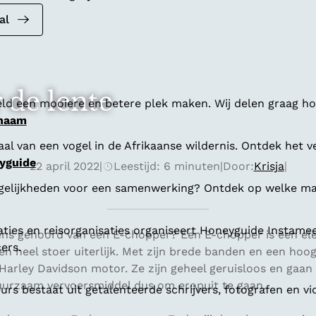
al
 de lente
ld een mooiere en betere plek maken. Wij delen graag hoe
 naam
al van een vogel in de Afrikaanse wildernis. Ontdek het v
yguide
22 april 2022
|
Leestijd: 6 minuten
|
Door:
Krisja
|
gelijkheden voor een samenwerking? Ontdek op welke man
aties en reisorganisaties organiseert Honeyguide Instamee
 eens gehoord van een E-chopper? Een E-chopper is een el
ers.
n heel stoer uiterlijk. Met zijn brede banden en een hoog
Harley Davidson motor. Ze zijn geheel geruisloos en gaan
duurzaam vervoersmiddel dus om eropuit te gaan.
s bestaat uit getalenteerde schrijvers, fotografen en vi