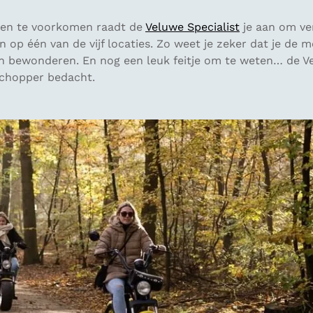
gen te voorkomen raadt de
Veluwe Specialist
je aan om ve
n op één van de vijf locaties. Zo weet je zeker dat je de m
n bewonderen. En nog een leuk feitje om te weten… de Ve
chopper bedacht.