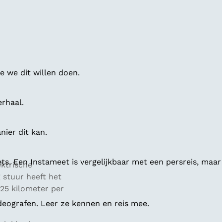
 we dit willen doen.
erhaal.
ier dit kan.
ts. Een Instameet is vergelijkbaar met een persreis, maar
ektrische
 stuur heeft het
 25 kilometer per
deografen. Leer ze kennen en reis mee.