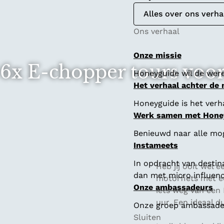
Alles over ons verha
Ons verhaal
Onze missie
6x E-chopper tours voor
Honeyguide wil de were
Het verhaal achter de
Honeyguide is het verha
Werk samen met Hone
Benieuwd naar alle mo
Instameets
In opdracht van destin
Heb jij ooit wel
dan met micro influenc
motorfiets met ee
Onze ambassadeurs
iets weg van een 
uur. Een ideaal 
Onze groep ambassadeur
Sluiten