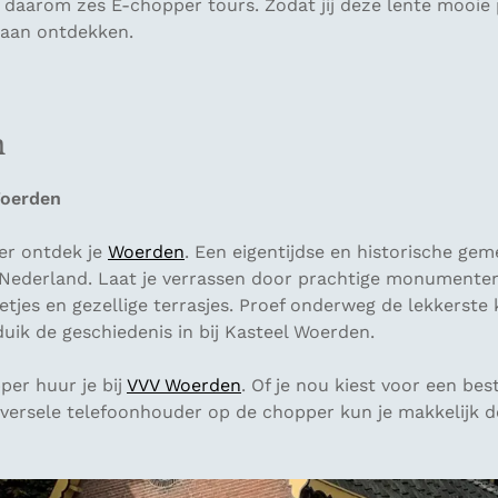
ik daarom zes E-chopper tours. Zodat jij deze lente mooie 
gaan ontdekken.
n
oerden
ker ontdek je
Woerden
. Een eigentijdse en historische gem
Nederland. Laat je verrassen door prachtige monumente
jes en gezellige terrasjes. Proef onderweg de lekkerste 
duik de geschiedenis in bij Kasteel Woerden.
per huur je bij
VVV Woerden
. Of je nou kiest voor een bes
iversele telefoonhouder op de chopper kun je makkelijk d