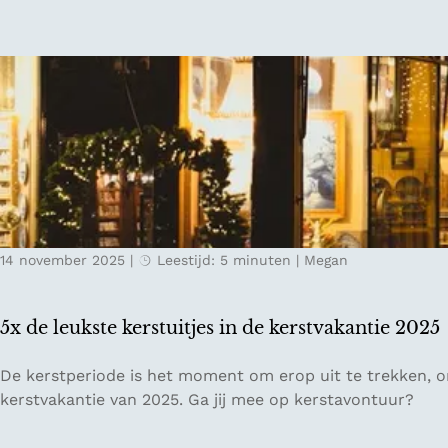
r
a
r
V
k
a
a
k
t
l
e
i
e
e
s
n
s
t
l
i
o
j
w
n
t
s
14 november 2025
|
Leestijd: 5 minuten
|
Megan
r
d
a
a
v
g
5x de leukste kerstuitjes in de kerstvakantie 2025
e
i
l
n
5
De kerstperiode is het moment om erop uit te trekken, on
u
N
x
kerstvakantie van 2025. Ga jij mee op kerstavontuur?
i
e
d
t
d
e