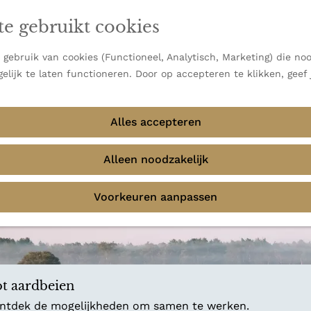
en vooral bekend om zijn indrukwekkende Alpen, maar ook
ast bij
jouw reisstijl
te gebruikt cookies
 uitzichten.
emmingen
gebruik van cookies (Functioneel, Analytisch, Marketing) die noo
f avontuur in de natuur? Onze Honeyguides geven je
elijk te laten functioneren. Door op accepteren te klikken, geef
Alles accepteren
Alleen noodzakelijk
Voorkeuren aanpassen
t aardbeien
 ontdek de mogelijkheden om samen te werken.