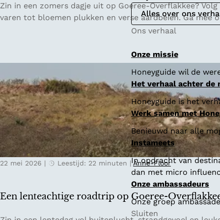
Z
Zin in een zomers dagje uit op Goeree-Overflakkee? Volg 
Alles over ons verha
o
varen tot bloemen plukken en verse aardbeien. Ga mee 
m
Ons verhaal
e
r
Onze missie
o
Honeyguide wil de were
p
Het verhaal achter de
G
o
Honeyguide is het verha
e
Werk samen met Hone
r
Benieuwd naar alle mo
e
Instameets
e
-
In opdracht van destin
22 mei 2026
|
Leestijd: 22 minuten
|
Anne-Floor
O
dan met micro influenc
v
Onze ambassadeurs
e
Een lenteachtige roadtrip op Goeree-Overflakke
Onze groep ambassadeur
r
Sluiten
f
E
Zin in een lentedag vol buitenlucht, strandgevoel en le