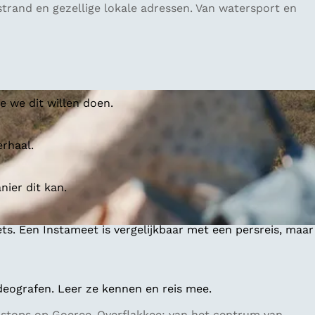
trand en gezellige lokale adressen. Van watersport en
 we dit willen doen.
erhaal.
ier dit kan.
ts. Een Instameet is vergelijkbaar met een persreis, maar
deografen. Leer ze kennen en reis mee.
e stops op Goeree-Overflakkee: van het centrum van