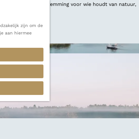
 een veelzijdige bestemming voor wie houdt van natuur,
dzakelijk zijn om de
 alle inspiratie.
 je aan hiermee