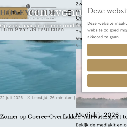
Zwitserland is misschi
Vind een avontuur dat p
Deze websi
W
rust en adembenemende
M
Filter
Ontdek alle best
e
a
Deze website maakt 
G
n
Sluiten
Op zoek naar de ultieme rondreis, een stedentrip o
1 t/m 9 van 39 resultaten
t
website zo goed mog
a
u
Thema's
akkoord te gaan.
n
Verborgen parels
z
a
Terug
Ons verhaal
o
a
r
e
d
k
e
h
j
o
e
m
22 juli 2026
|
Leestijd: 26 minuten
|
Anne-Floor
e
?
p
a
Mediakit 2026
Zomer op Goeree-Overflakkee: van watersport to
g
Bekijk de mediakit en
e