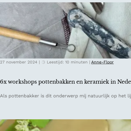
i
o
n
i
d
s
e
t
k
e
e
B
r
e
s
l
t
27 november 2024
|
Leestijd: 10 minuten
|
Anne-Floor
g
v
i
a
s
k
6x workshops pottenbakken en keramiek in Nede
c
a
h
n
6
Als pottenbakker is dit onderwerp mij natuurlijk op het l
e
t
x
k
i
w
e
e
o
r
2
r
s
0
k