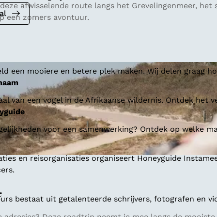
deze afwisselende route langs het Grevelingenmeer, het s
al
op een zomers avontuur.
ld een mooiere en betere plek maken. Wij delen graag hoe
 naam
al van een vogel in de Afrikaanse wildernis. Ontdek het v
yguide
gelijkheden voor een samenwerking? Ontdek op welke man
aties en reisorganisaties organiseert Honeyguide Instamee
ers.
e
s bestaat uit getalenteerde schrijvers, fotografen en vi
uke adresjes? Deze roadtrip neemt je mee langs de mooist