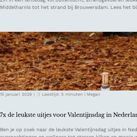
l
e
Middelharnis tot het strand bij Brouwersdam. Lees het bl
a
n
k
l
k
e
e
n
e
t
:
e
v
a
a
c
n
h
w
t
a
i
t
15 januari 2026
|
Leestijd: 5 minuten
|
Megan
g
e
e
r
r
7x de leukste uitjes voor Valentijnsdag in Nederl
s
o
p
a
7
Ben je op zoek naar de leukste Valentijnsdag uitjes in Ne
o
d
x
overnachtingen en wellness tot sterren kijken en mooie 