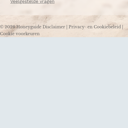
Veelgestelde vragen
© 2026 Honeyguide
Disclaimer
|
Privacy- en Cookiebeleid
|
Cookie voorkeuren