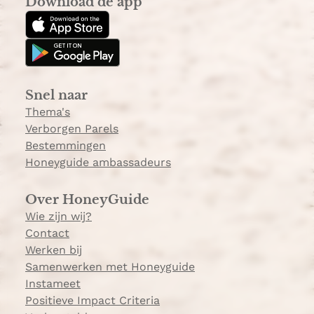
Download de app
t
T
a
o
g
k
r
a
Snel naar
m
Thema's
Verborgen Parels
Bestemmingen
Honeyguide ambassadeurs
Over HoneyGuide
Wie zijn wij?
Contact
Werken bij
Samenwerken met Honeyguide
Instameet
Positieve Impact Criteria