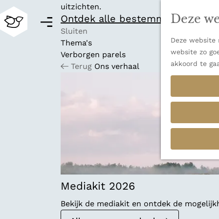
uitzichten.
Deze we
Ontdek alle bestemmingen
M
e
Sluiten
Deze website m
n
Thema's
G
website zo goe
u
Verborgen parels
a
akkoord te ga
Terug
Ons verhaal
n
a
a
r
d
e
h
o
m
e
p
Mediakit 2026
a
Bekijk de mediakit en ontdek de mogelij
g
e