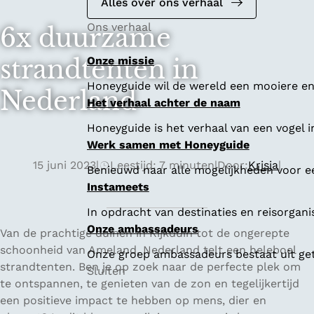
Alles over ons verhaal
Ons verhaal
6x duurzame
strandtenten in
Onze missie
Honeyguide wil de wereld een mooiere en 
Nederland
Het verhaal achter de naam
Honeyguide is het verhaal van een vogel i
Werk samen met Honeyguide
15 juni 2023
|
Leestijd: 7 minuten
|
Door:
Krisja
|
Benieuwd naar alle mogelijkheden voor 
Instameets
In opdracht van destinaties en reisorgan
Onze ambassadeurs
Van de prachtige duinen in Kijkduin tot de ongerepte
schoonheid van Ameland, Nederland telt een heleboel
Onze groep ambassadeurs bestaat uit geta
strandtenten. Ben je op zoek naar de perfecte plek om
Sluiten
te ontspannen, te genieten van de zon en tegelijkertijd
een positieve impact te hebben op mens, dier en