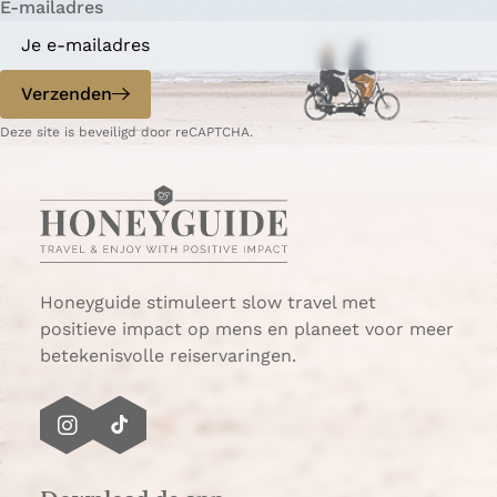
E-mailadres
Verzenden
Deze site is beveiligd door reCAPTCHA.
Honeyguide stimuleert slow travel met
positieve impact op mens en planeet voor meer
betekenisvolle reiservaringen.
I
T
n
i
s
k