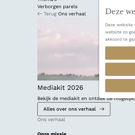
n
u
Verborgen parels
a
Deze we
Terug
Ons verhaal
n
a
Deze website m
a
website zo goe
r
akkoord te ga
d
e
h
o
m
e
p
Mediakit 2026
a
Bekijk de mediakit en ontdek de mogelij
g
e
Alles over ons verhaal
Ons verhaal
Onze missie