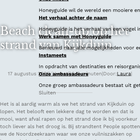
Honeyguide wil de wereld een mooiere en 
Het verhaal achter de naam
Beach clean-up op het
Honeyguide is het verhaal van een vogel i
Werk samen met Honeyguide
strand van Kijkduin
Benieuwd naar alle mogelijkheden voor 
Instameets
In opdracht van destinaties en reisorgan
17 augustus 2021
|
Leestijd: 8 minuten
|
Door:
Laura
|
Onze ambassadeurs
Onze groep ambassadeurs bestaat uit geta
Sluiten
Het is al aardig warm als we het strand van Kijkduin op
lopen. Het belooft een lekkere dag te worden en dat is
mooi, want afval rapen op het strand doe ik bij voorkeur
toch liever als het droog is. Bij strandtent People spotten
we de Noordzeekraam waar we onze vuilniszakken op