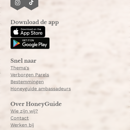
I
T
n
i
s
k
Download de app
t
T
a
o
g
k
r
a
Snel naar
m
Thema's
Verborgen Parels
Bestemmingen
Honeyguide ambassadeurs
Over HoneyGuide
Wie zijn wij?
Contact
Werken bij