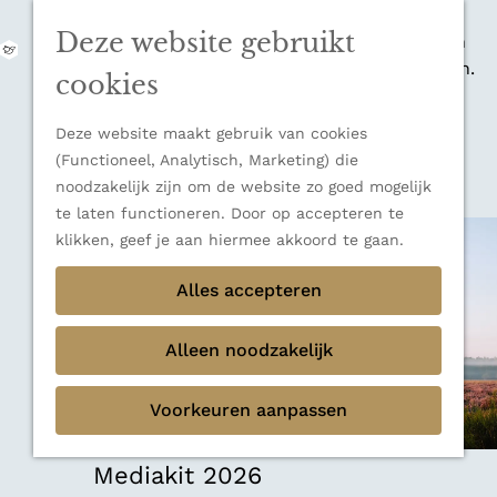
zijn indrukwekkende Alpen, maar ook een
Deze website gebruikt
veelzijdige bestemming voor wie houdt van
M
natuur, rust en adembenemende uitzichten.
e
G
cookies
Ontdek alle bestemmingen
n
a
u
Sluiten
n
Deze website maakt gebruik van cookies
Thema's
a
(Functioneel, Analytisch, Marketing) die
Verborgen parels
a
noodzakelijk zijn om de website zo goed mogelijk
Terug
Ons verhaal
r
te laten functioneren. Door op accepteren te
d
klikken, geef je aan hiermee akkoord te gaan.
e
h
Alles accepteren
o
m
Alleen noodzakelijk
e
p
Voorkeuren aanpassen
a
g
e
Mediakit 2026