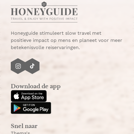
Honeyguide stimuleert slow travel met
positieve impact op mens en planeet voor meer
betekenisvolle reiservaringen.
I
T
n
i
s
k
Download de app
t
T
a
o
g
k
r
a
Snel naar
m
Thema's