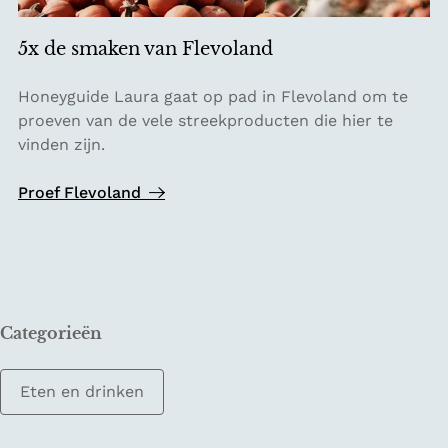
Z
u
5x de smaken van Flevoland
i
d
5
Honeyguide Laura gaat op pad in Flevoland om te
-
x
proeven van de vele streekproducten die hier te
L
d
vinden zijn.
i
e
m
s
Proef Flevoland
b
m
u
a
r
k
g
e
n
Categorieën
v
a
n
Eten en drinken
F
l