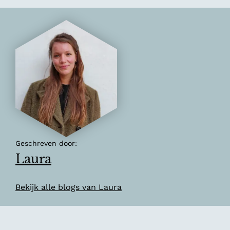
e
v
o
l
a
n
d
Geschreven door:
Laura
Bekijk alle blogs van Laura