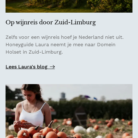
m
o
o
Op wijnreis door Zuid-Limburg
i
s
O
Zelfs voor een wijnreis hoef je Nederland niet uit.
t
p
Honeyguide Laura neemt je mee naar Domein
e
w
Holset in Zuid-Limburg.
t
i
h
j
Lees Laura's blog
e
n
e
r
t
e
u
i
i
s
n
d
e
o
n
o
r