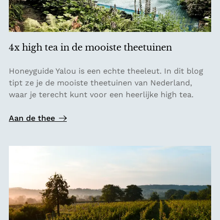
4x high tea in de mooiste theetuinen
4
Honeyguide Yalou is een echte theeleut. In dit blog
x
tipt ze je de mooiste theetuinen van Nederland,
h
waar je terecht kunt voor een heerlijke high tea.
i
g
Aan de thee
h
t
e
a
i
n
d
e