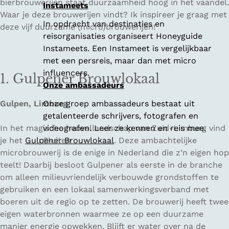
bierbrouwerijen staat duurzaamheid hoog in het vaandel.
Instameets
Waar je deze brouwerijen vindt? Ik inspireer je graag met
In opdracht van destinaties en
deze vijf duurzame (micro)brouwerijen!
reisorganisaties organiseert Honeyguide
Instameets. Een Instameet is vergelijkbaar
met een persreis, maar dan met micro
influencers.
1. Gulpener Brouwlokaal
Onze ambassadeurs
Gulpen, Limburg
Onze groep ambassadeurs bestaat uit
getalenteerde schrijvers, fotografen en
In het magische heuvellandschap van Zuid-Limburg vind
videografen. Leer ze kennen en reis mee.
je het
Gulpener Brouwlokaal
Sluiten
. Deze ambachtelijke
microbrouwerij is de enige in Nederland die z’n eigen hop
teelt! Daarbij besloot Gulpener als eerste in de branche
om alleen milieuvriendelijk verbouwde grondstoffen te
gebruiken en een lokaal samenwerkingsverband met
boeren uit de regio op te zetten. De brouwerij heeft twee
eigen waterbronnen waarmee ze op een duurzame
manier energie opwekken. Blijft er water over na de