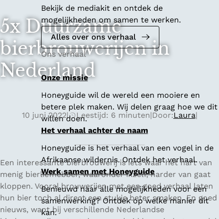
Bekijk de mediakit en ontdek de
mogelijkheden om samen te werken.
5x Duurzame
Alles over ons verhaal
bierbrouwerijen in
Ons verhaal
Nederland
Onze missie
Honeyguide wil de wereld een mooiere en
betere plek maken. Wij delen graag hoe we dit
10 juni 2022
|
Leestijd: 6 minuten
|
Door:
Laura
|
willen doen.
Het verhaal achter de naam
Honeyguide is het verhaal van een vogel in de
Afrikaanse wildernis. Ontdek het verhaal.
Een interessante bierbrouwerij is iets waar het hart van
Werk samen met Honeyguide
menig bierliefhebber, waaronder ikzelf, harder van gaat
kloppen. Vooral brouwerijen met een goed verhaal laten
Benieuwd naar alle mogelijkheden voor een
hun bier toch al direct een stukje beter smaken. En goed
samenwerking? Ontdek op welke manier dit
nieuws, want bij verschillende Nederlandse
kan.