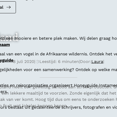
al
land
ld een mooiere en betere plek maken. Wij delen graag hoe
 naam
al van een vogel in de Afrikaanse wildernis. Ontdek het v
yguide
8 juli 2020
|
Leestijd: 6 minuten
|
Door:
Laura
|
gelijkheden voor een samenwerking? Ontdek op welke man
aties en reisorganisaties organiseert Honeyguide Instamee
voland heeft een geweldig aanbod aan streekproducten. 
ers.
een lekkere maaltijd te voorzien. Zonde eigenlijk dat het
ak van ver komt. Hoog tijd dus om eens te onderzoeken
n fruit wat lokaler kunnen kopen.
s bestaat uit getalenteerde schrijvers, fotografen en vi