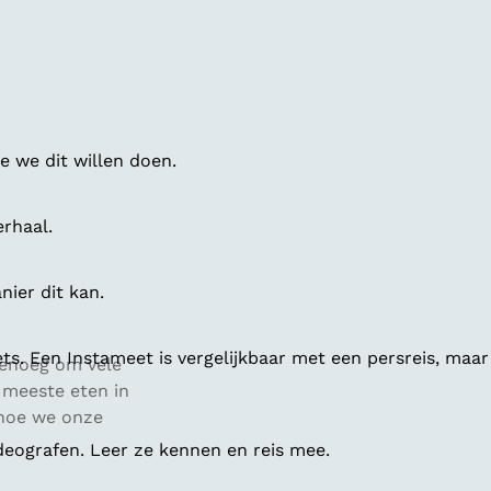
 we dit willen doen.
erhaal.
ier dit kan.
ts. Een Instameet is vergelijkbaar met een persreis, maar
Genoeg om vele
 meeste eten in
 hoe we onze
deografen. Leer ze kennen en reis mee.