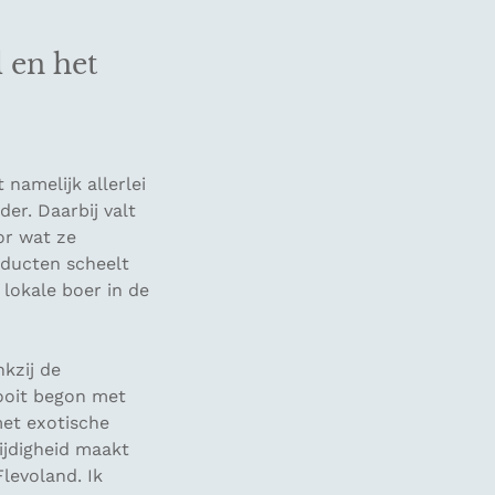
 en het
 namelijk allerlei
er. Daarbij valt
or wat ze
oducten scheelt
 lokale boer in de
nkzij de
 ooit begon met
met exotische
ijdigheid maakt
levoland. Ik