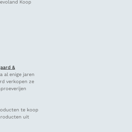
levoland Koop
gaard &
 al enige jaren
ard verkopen ze
nproeverijen
producten te koop
producten uit