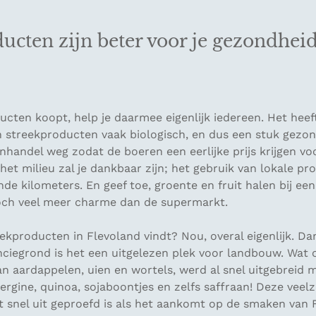
ucten zijn beter voor je gezondheid
ducten koopt, help je daarmee eigenlijk iedereen. Het heeft
n streekproducten vaak biologisch, en dus een stuk gezond
nhandel weg zodat de boeren een eerlijke prijs krijgen vo
et milieu zal je dankbaar zijn; het gebruik van lokale pr
ende kilometers. En geef toe, groente en fruit halen bij een
toch veel meer charme dan de supermarkt.
ekproducten in Flevoland vindt? Nou, overal eigenlijk. Da
nciegrond is het een uitgelezen plek voor landbouw. Wat
n aardappelen, uien en wortels, werd al snel uitgebreid 
rgine, quinoa, sojaboontjes en zelfs saffraan! Deze veelz
 snel uit geproefd is als het aankomt op de smaken van F