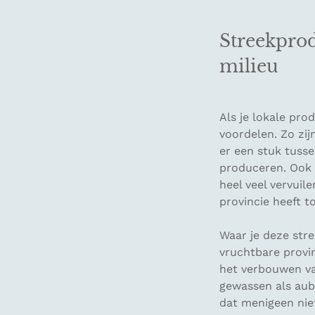
Streekprod
milieu
Als je lokale pro
voordelen. Zo zij
er een stuk tusse
produceren. Ook h
heel veel vervuil
provincie heeft 
Waar je deze stre
vruchtbare provi
het verbouwen va
gewassen als aube
dat menigeen niet