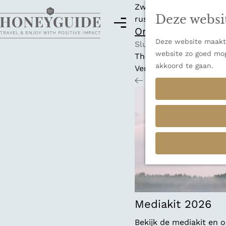
Zwitserland is misschi
Deze websi
rust en adembenemende
M
Ontdek alle best
e
Deze website maakt 
G
n
Sluiten
website zo goed mog
a
u
Thema's
akkoord te gaan.
n
Verborgen parels
a
Terug
Ons verhaal
a
r
d
e
h
o
m
e
p
a
Mediakit 2026
g
Bekijk de mediakit en
e