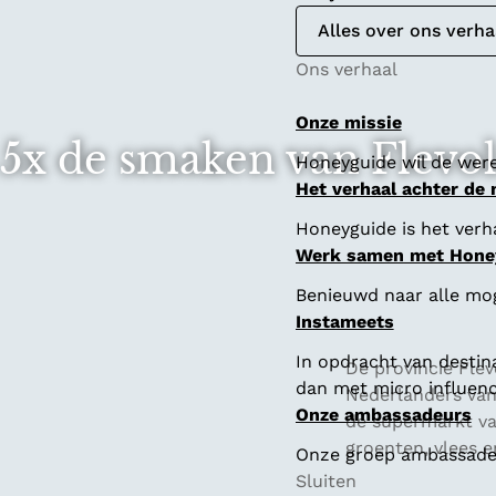
Alles over ons verha
Ons verhaal
Onze missie
5x de smaken van Flevo
Honeyguide wil de were
Het verhaal achter de
Honeyguide is het verha
Werk samen met Hone
Benieuwd naar alle mo
Instameets
In opdracht van destin
De provincie Fle
dan met micro influenc
Nederlanders van 
Onze ambassadeurs
de supermarkt va
groenten, vlees e
Onze groep ambassadeur
Sluiten