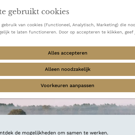
en vooral bekend om zijn indrukwekkende Alpen, maar ook
te gebruikt cookies
 uitzichten.
emmingen
gebruik van cookies (Functioneel, Analytisch, Marketing) die noo
elijk te laten functioneren. Door op accepteren te klikken, geef
Alles accepteren
Alleen noodzakelijk
Voorkeuren aanpassen
 ontdek de mogelijkheden om samen te werken.