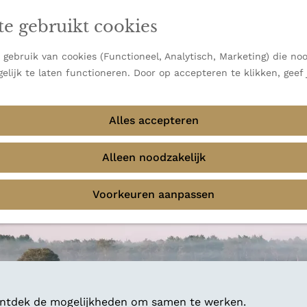
en vooral bekend om zijn indrukwekkende Alpen, maar ook
te gebruikt cookies
 uitzichten.
emmingen
gebruik van cookies (Functioneel, Analytisch, Marketing) die noo
elijk te laten functioneren. Door op accepteren te klikken, geef
Alles accepteren
Alleen noodzakelijk
Voorkeuren aanpassen
 ontdek de mogelijkheden om samen te werken.