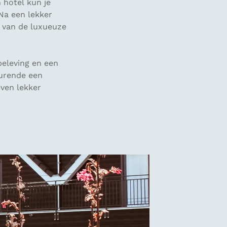
n hotel kun je
 Na een lekker
n van de luxueuze
beleving en een
durende een
even lekker