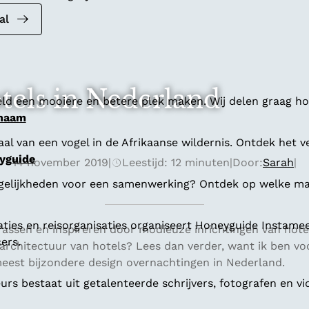
al
otels in Nederland
ld een mooiere en betere plek maken. Wij delen graag hoe
 naam
al van een vogel in de Afrikaanse wildernis. Ontdek het v
yguide
14 november 2019
|
Leestijd: 12 minuten
|
Door:
Sarah
|
gelijkheden voor een samenwerking? Ontdek op welke man
aties en reisorganisaties organiseert Honeyguide Instamee
verrassen en inspireren door modieuze inrichtingen van ho
ers.
architectuur van hotels? Lees dan verder, want ik ben vo
eest bijzondere design overnachtingen in Nederland.
s bestaat uit getalenteerde schrijvers, fotografen en vi