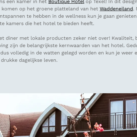
ns een kamer in het
Boutique Hotel
op Texel! In dit desig
t komen op het groene platteland van het
Waddeneiland
.
 ontspannen te hebben in de wellness kun je gaan geniete
e kamers die het hotel te bieden heeft.
et diner met lokale producten zeker niet over! Kwaliteit, 
ving zijn de belangrijkste kernwaarden van het hotel. Ge
ier dus volledig in de watten gelegd worden en kun je weer 
drukke dagelijkse leven.