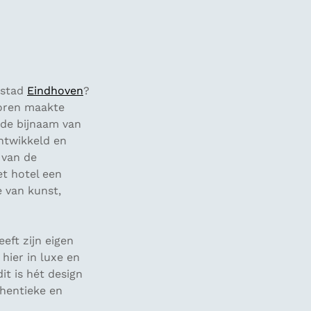
 stad
Eindhoven
?
toren maakte
t de bijnaam van
ntwikkeld en
 van de
t hotel een
e van kunst,
eft zijn eigen
 hier in luxe en
it is hét design
thentieke en