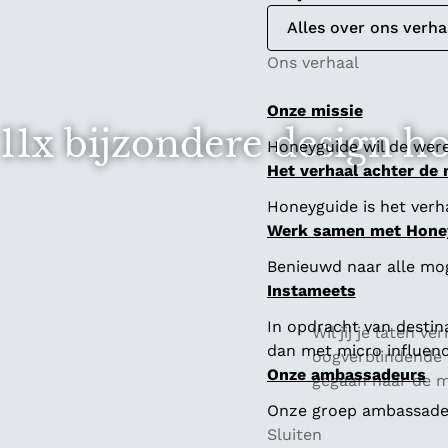
Alles over ons verha
Ons verhaal
Onze missie
11x bijzondere design h
Honeyguide wil de were
Het verhaal achter de
Honeyguide is het verha
Werk samen met Hone
Benieuwd naar alle mo
Instameets
In opdracht van destin
Wil jij je laten 
dan met micro influenc
oogverblindende 
Onze ambassadeurs
gegaan naar de m
Onze groep ambassadeur
Sluiten