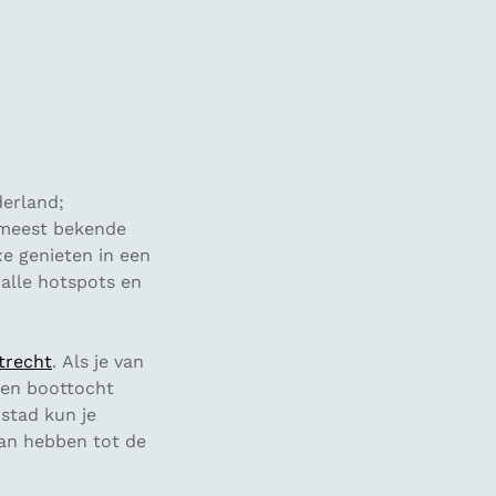
derland;
e meest bekende
xe genieten in een
 alle hotspots en
trecht
. Als je van
een boottocht
stad kun je
kan hebben tot de