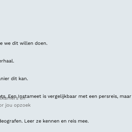
 we dit willen doen.
erhaal.
ier dit kan.
ts. Een Instameet is vergelijkbaar met een persreis, maar
telkamers en
or jou opzoek
deografen. Leer ze kennen en reis mee.