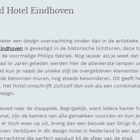
rd Hotel Eindhoven
eter een design overnachting vinden dan in de artistieke
Eindhoven
is gevestigd in de historische lichttoren, deze 
 de voormalige Philips fabriek. Nog leuker als je weet da
ad is! Jaren geleden werden hier de allereerste lampen o
tel kun je naast de unieke stijl de overgebleven elementen
s de betonnen muren, nog steeds bewonderen. Dit geeft he
. Het hotel omschrijft zichzelf dan ook als een combinati
esign.
euwd naar de slaapplek. Begrijpelijk, want iedere kamer he
ovenal, zijn de kamers van alle gemakken voorzien en kun je
l er toch even op uit, breng dan een bezoek aan Strijp-S, d
ven. Verblijven in dit design hotel in Nederland is een au
ernachting die perfect aansluit bij de sfeer van de stad.