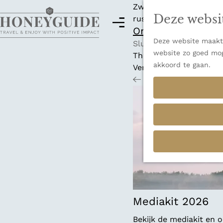
Zwitserland is misschi
Deze websi
rust en adembenemende
M
Ontdek alle best
e
Deze website maakt 
G
n
Sluiten
website zo goed mog
a
u
Thema's
akkoord te gaan.
n
Verborgen parels
a
Terug
Ons verhaal
a
r
d
e
h
o
m
e
p
a
Mediakit 2026
g
Bekijk de mediakit en
e