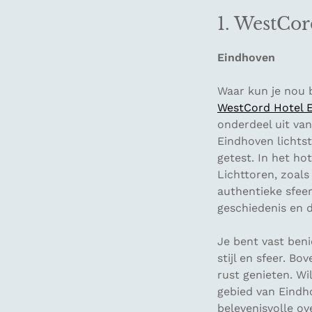
1. WestCo
Eindhoven
Waar kun je nou b
WestCord Hotel 
onderdeel uit van
Eindhoven lichtst
getest. In het ho
Lichttoren, zoal
authentieke sfeer
geschiedenis en d
Je bent vast beni
stijl en sfeer. B
rust genieten. Wi
gebied van Eindho
belevenisvolle ov