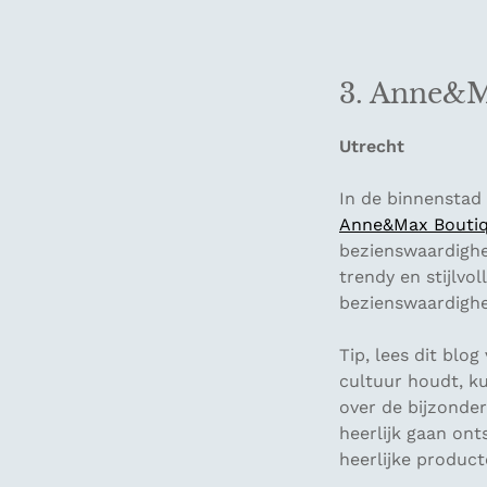
3. Anne&M
Utrecht
In de binnenstad
Anne&Max Boutiq
bezienswaardighei
trendy en stijlvo
bezienswaardighe
Tip, lees dit bl
cultuur houdt, k
over de bijzonder
heerlijk gaan on
heerlijke produc