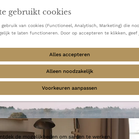
en vooral bekend om zijn indrukwekkende Alpen, maar ook
te gebruikt cookies
 uitzichten.
emmingen
gebruik van cookies (Functioneel, Analytisch, Marketing) die noo
elijk te laten functioneren. Door op accepteren te klikken, geef
Alles accepteren
Alleen noodzakelijk
Voorkeuren aanpassen
 ontdek de mogelijkheden om samen te werken.