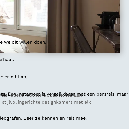
 we dit willen doen.
erhaal.
ier dit kan.
ts. Een Instameet is vergelijkbaar met een persreis, maar
akteristieke Mother Goose Hotel. Een
n stijlvol ingerichte designkamers met elk
deografen. Leer ze kennen en reis mee.