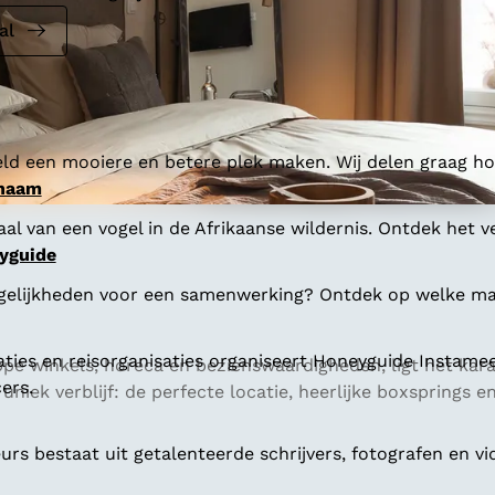
al
ld een mooiere en betere plek maken. Wij delen graag hoe
 naam
al van een vogel in de Afrikaanse wildernis. Ontdek het v
yguide
gelijkheden voor een samenwerking? Ontdek op welke man
aties en reisorganisaties organiseert Honeyguide Instamee
ippe winkels, horeca en bezienswaardigheden, ligt het kar
ers.
uniek verblijf: de perfecte locatie, heerlijke boxsprings e
s bestaat uit getalenteerde schrijvers, fotografen en vi