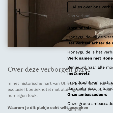
Alles over ons verha
Ons verhaal
Onze missie
Honeyguide wil de were
Het verhaal achter de
Honeyguide is het verha
Werk samen met Hone
Benieuwd naar alle mo
Over deze verborgen parel
Instameets
In opdracht van destin
In het historische hart van Utrecht, te midden van h
dan met micro influenc
exclusief boetiekhotel met alle ingrediënten voor een 
Onze ambassadeurs
hun eigen look.
Onze groep ambassadeur
Waarom je dit plekje echt wilt bezoeken
Sluiten