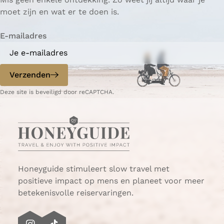
n
o
i
i
i
i
g
i
i
i
i
o
moet zijn en wat er te doen is.
N
r
n
n
n
n
i
n
n
n
n
l
e
i
a
a
a
a
n
a
a
a
a
g
E-mailadres
d
g
a
e
e
e
n
r
p
d
Verzenden
l
a
e
a
g
p
Deze site is beveiligd door reCAPTCHA.
n
i
a
d
n
g
a
i
n
a
Honeyguide stimuleert slow travel met
positieve impact op mens en planeet voor meer
betekenisvolle reiservaringen.