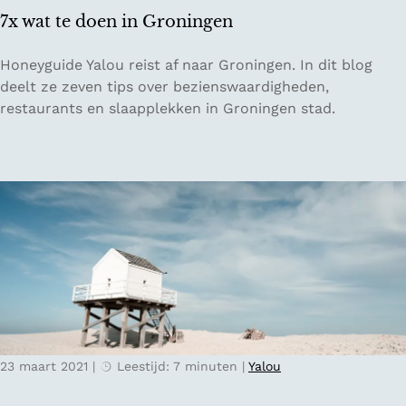
e
w
7x wat te doen in Groningen
t
a
b
n
7
Honeyguide Yalou reist af naar Groningen. In dit blog
u
d
x
deelt ze zeven tips over bezienswaardigheden,
i
e
w
restaurants en slaapplekken in Groningen stad.
t
l
a
e
p
t
n
a
t
M
d
e
a
e
d
a
n
o
s
e
t
n
r
i
i
n
c
G
h
23 maart 2021
|
Leestijd: 7 minuten
|
Yalou
r
t
o