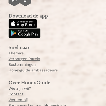
I
T
n
i
s
k
Download de app
t
T
a
o
g
k
r
a
Snel naar
m
Thema's
Verborgen Parels
Bestemmingen
Honeyguide ambassadeurs
Over HoneyGuide
Wie zijn wij?
Contact
Werken bij
Samenwerken met Honeyguide