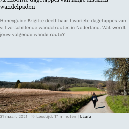
7x mooiste dagetappes van lange afstands
e
d
wandelpaden
n
e
s
n
7
Honeyguide Brigitte deelt haar favoriete dagetappes van
t
s
x
vijf verschillende wandelroutes in Nederland. Wat wordt
e
c
m
jouw volgende wandelroute?
d
o
o
e
a
o
n
c
i
t
h
s
r
i
t
i
n
e
p
g
d
D
b
a
e
i
g
l
j
e
f
C
t
t
h
31 maart 2021
|
Leestijd: 17 minuten
|
Laura
a
e
p
v