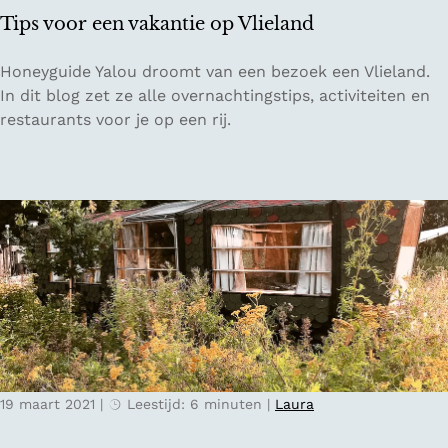
n
Tips voor een vakantie op Vlieland
i
n
T
Honeyguide Yalou droomt van een bezoek een Vlieland.
g
i
In dit blog zet ze alle overnachtingstips, activiteiten en
e
p
restaurants voor je op een rij.
n
s
v
o
o
r
e
e
n
v
a
k
19 maart 2021
|
Leestijd: 6 minuten
|
Laura
a
n