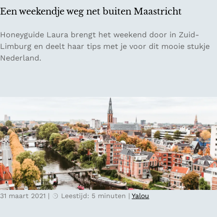
p
a
Een weekendje weg net buiten Maastricht
e
l
s
j
E
Honeyguide Laura brengt het weekend door in Zuid-
v
a
e
Limburg en deelt haar tips met je voor dit mooie stukje
a
n
Nederland.
n
w
l
e
a
e
n
k
g
e
e
n
a
d
f
j
s
e
t
w
a
e
n
31 maart 2021
|
Leestijd: 5 minuten
|
Yalou
g
d
n
s