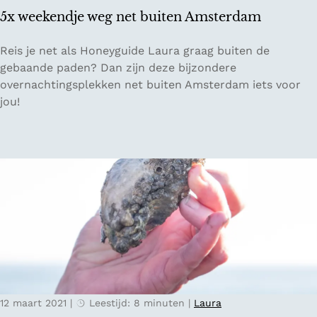
t
5x weekendje weg net buiten Amsterdam
i
e
5
Reis je net als Honeyguide Laura graag buiten de
o
x
gebaande paden? Dan zijn deze bijzondere
p
w
overnachtingsplekken net buiten Amsterdam iets voor
V
e
jou!
l
e
i
k
e
e
l
n
a
d
n
j
d
e
w
e
g
n
12 maart 2021
|
Leestijd: 8 minuten
|
Laura
e