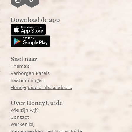
I
T
n
i
s
k
Download de app
t
T
a
o
g
k
r
a
Snel naar
m
Thema's
Verborgen Parels
Bestemmingen
Honeyguide ambassadeurs
Over HoneyGuide
Wie zijn wij?
Contact
Werken bij
Samenwerken met Honeyguide