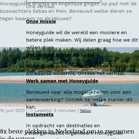
O
Honeyguides Brigitte en Angelique gingen op pad met de
Ons verhaal
p
boswachters Sebas en Rein. Benieuwd welke dieren ze
p
tegen kwamen op de Veluwe?
Onze missie
a
Honeyguide wil de wereld een mooiere en
d
betere plek maken. Wij delen graag hoe we dit
m
willen doen.
e
Het verhaal achter de naam
t
d
Honeyguide is het verhaal van een vogel in de
e
Afrikaanse wildernis. Ontdek het verhaal.
b
Werk samen met Honeyguide
o
Benieuwd naar alle mogelijkheden voor een
s
samenwerking? Ontdek op welke manier dit
w
kan.
a
15 juni 2021
|
Leestijd: 5 minuten
|
Yalou
Instameets
c
h
In opdracht van destinaties en
t
8x beste plekken in Nederland om te zwemmen
reisorganisaties organiseert Honeyguide
e