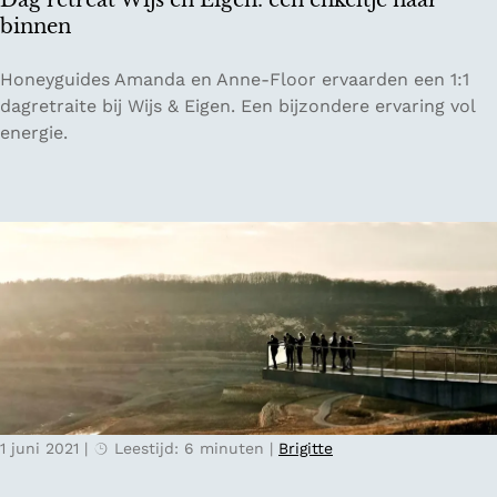
Dag retreat Wijs en Eigen: een enkeltje naar
e
binnen
d
e
D
Honeyguides Amanda en Anne-Floor ervaarden een 1:1
r
a
dagretraite bij Wijs & Eigen. Een bijzondere ervaring vol
l
g
energie.
a
r
n
e
d
t
o
r
m
e
t
a
e
t
z
W
w
i
e
j
m
s
m
1 juni 2021
|
Leestijd: 6 minuten
|
Brigitte
e
e
n
n