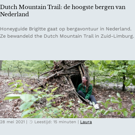
E
i
Dutch Mountain Trail: de hoogste bergen van
i
n
Nederland
g
d
e
e
D
Honeyguide Brigitte gaat op bergavontuur in Nederland.
n
n
u
Ze bewandeld the Dutch Mountain Trail in Zuid-Limburg.
:
a
t
e
t
c
e
u
h
n
u
M
e
r
o
n
u
k
n
e
t
l
a
t
i
j
n
e
28 mei 2021
|
Leestijd: 15 minuten
|
Laura
T
n
r
a