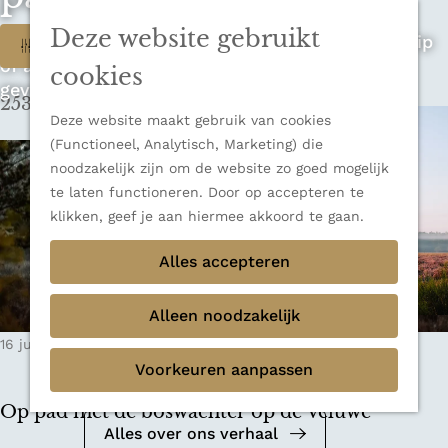
n
u
Sluiten
n
Deze website gebruikt
W
Op zoek naar de ultieme rondreis, een stedentrip
Filter
Thema's
a
of avontuur in de natuur? Onze Honeyguides
Verborgen parels
a
a
cookies
geven je alle inspiratie.
Terug
Ons verhaal
r
253 t/m 261 van 348 resultaten
t
d
Deze website maakt gebruik van cookies
e
z
(Functioneel, Analytisch, Marketing) die
h
noodzakelijk zijn om de website zo goed mogelijk
o
o
te laten functioneren. Door op accepteren te
m
e
klikken, geef je aan hiermee akkoord te gaan.
e
k
Alles accepteren
p
a
j
g
Alleen noodzakelijk
e
e
Mediakit 2026
16 juni 2021
|
Leestijd: 6 minuten
|
Brigitte
?
Voorkeuren aanpassen
Bekijk de mediakit en ontdek de
mogelijkheden om samen te werken.
Op pad met de boswachter op de Veluwe
Alles over ons verhaal