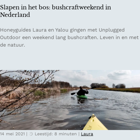
a
a
Slapen in het bos: bushcraftweekend in
i
r
Nederland
l
b
:
i
S
Honeyguides Laura en Yalou gingen met Unplugged
d
n
l
Outdoor een weekend lang bushcraften. Leven in en met
e
n
a
de natuur.
h
e
p
o
n
e
o
n
g
i
s
n
t
h
e
e
b
t
e
b
r
o
g
s
e
14 mei 2021
|
Leestijd: 8 minuten
|
Laura
:
n