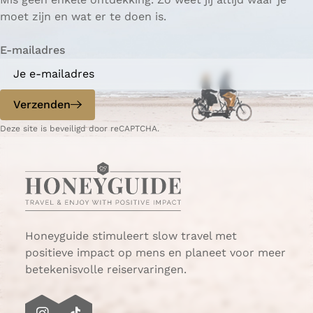
u
o
i
i
i
i
g
i
i
i
i
o
moet zijn en wat er te doen is.
r
r
n
n
n
n
i
n
n
n
n
l
l
i
a
a
a
a
n
a
a
a
a
g
E-mailadres
i
g
a
e
j
e
n
k
p
d
Verzenden
e
a
e
r
g
p
Deze site is beveiligd door reCAPTCHA.
t
i
a
e
n
g
r
a
i
e
n
i
a
z
Honeyguide stimuleert slow travel met
e
positieve impact op mens en planeet voor meer
n
betekenisvolle reiservaringen.