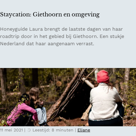
b
v
u
a
Staycation: Giethoorn en omgeving
s
n
h
N
S
Honeyguide Laura brengt de laatste dagen van haar
c
e
t
roadtrip door in het gebied bij Giethoorn. Een stukje
r
d
a
Nederland dat haar aangenaam verrast.
a
e
y
f
r
c
t
l
a
w
a
t
e
n
i
e
d
o
k
n
e
:
n
G
d
i
i
e
n
11 mei 2021
|
Leestijd: 8 minuten
|
Eliane
t
N