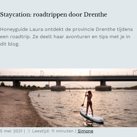
t
y
Staycation: roadtrippen door Drenthe
t
i
S
Honeyguide Laura ontdekt de provincie Drenthe tijdens
m
t
een roadtrip. Ze deelt haar avonturen en tips met je in
e
a
dit blog.
:
y
o
c
v
a
e
t
r
i
n
o
a
n
c
:
h
r
t
o
e
a
n
5 mei 2021
|
Leestijd: 11 minuten
|
Simone
d
i