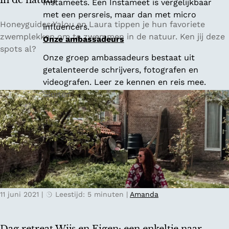
in de natuur
Instameets. Een Instameet is vergelijkbaar
r
met een persreis, maar dan met micro
o
8
Honeyguides Yalou en Laura tippen je hun favoriete
influencers.
p
x
zwemplekken om te zwemmen in de natuur. Ken jij deze
Onze ambassadeurs
d
b
spots al?
Onze groep ambassadeurs bestaat uit
e
e
getalenteerde schrijvers, fotografen en
V
s
videografen. Leer ze kennen en reis mee.
e
t
Sluiten
l
e
u
p
w
l
e
e
k
k
e
n
11 juni 2021
|
Leestijd: 5 minuten
|
Amanda
i
n
N