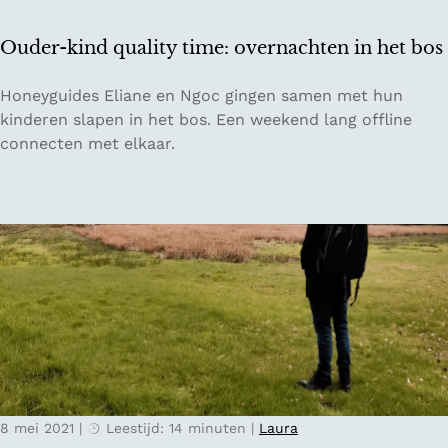
h
e
o
d
Ouder-kind quality time: overnachten in het bos
o
e
r
r
O
Honeyguides Eliane en Ngoc gingen samen met hun
n
l
u
kinderen slapen in het bos. Een weekend lang offline
e
a
d
connecten met elkaar.
n
n
e
o
d
r
m
-
g
k
e
i
v
n
i
d
n
q
g
u
a
l
8 mei 2021
|
Leestijd: 14 minuten
|
Laura
i