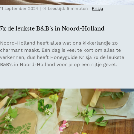
d
n
11 september 2024
|
Leestijd: 5 minuten
|
Krisja
e
l
r
a
o
n
7x de leukste B&B’s in Noord-Holland
v
d
e
i
7
Noord-Holland heeft alles wat ons kikkerlandje zo
r
n
x
charmant maakt. Eén dag is veel te kort om alles te
n
D
d
verkennen, dus heeft Honeyguide Krisja 7x de leukste
a
r
e
B&B's in Noord-Holland voor je op een rijtje gezet.
c
e
l
h
n
e
t
t
u
e
h
k
n
e
s
i
t
n
e
e
B
e
&
n