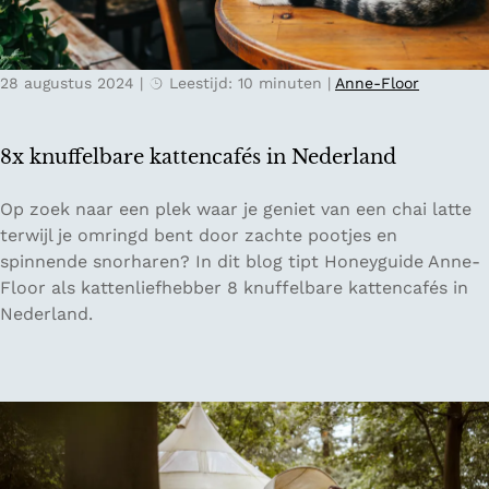
&
b
o
28 augustus 2024
|
Leestijd: 10 minuten
|
Anne-Floor
t
a
n
8x knuffelbare kattencafés in Nederland
i
s
8
Op zoek naar een plek waar je geniet van een chai latte
c
x
terwijl je omringd bent door zachte pootjes en
h
k
spinnende snorharen? In dit blog tipt Honeyguide Anne-
e
n
Floor als kattenliefhebber 8 knuffelbare kattencafés in
w
u
Nederland.
o
f
r
f
k
e
s
l
h
b
o
a
p