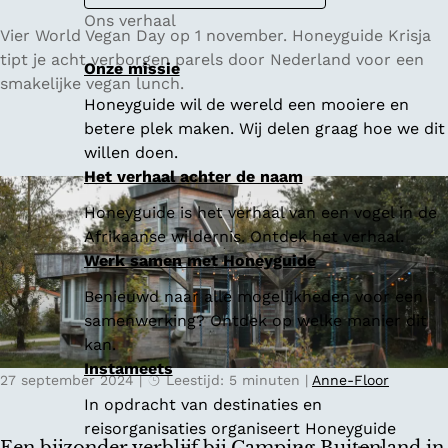
Ons verhaal
8
Vier World Vegan Day op 1 november. Honeyguide Krisja
x
tipt je acht verborgen parels door Nederland voor een
Onze missie
v
smakelijke vegan lunch.
Honeyguide wil de wereld een mooiere en
e
betere plek maken. Wij delen graag hoe we dit
r
willen doen.
b
Het verhaal achter de naam
o
r
Honeyguide is het verhaal van een vogel in de
g
Afrikaanse wildernis. Ontdek het verhaal.
e
Werk samen met Honeyguide
n
Benieuwd naar alle mogelijkheden voor een
p
samenwerking? Ontdek op welke manier dit
a
kan.
r
Instameets
e
27 september 2024
|
Leestijd: 5 minuten
|
Anne-Floor
l
In opdracht van destinaties en
s
reisorganisaties organiseert Honeyguide
v