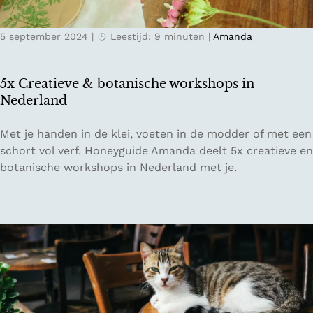
B
l
’
u
5 september 2024
|
Leestijd: 9 minuten
|
Amanda
s
x
i
e
n
y
5x Creatieve & botanische workshops in
N
u
Nederland
o
r
o
t
5
Met je handen in de klei, voeten in de modder of met een
r
x
schort vol verf. Honeyguide Amanda deelt 5x creatieve en
d
C
botanische workshops in Nederland met je.
-
r
H
e
o
a
l
t
l
i
a
e
n
v
d
e