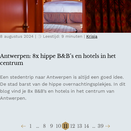
h
n
o
D
t
r
e
e
l
n
8 augustus 2024
|
Leestijd: 9 minuten
|
Krisja
s
t
i
h
n
e
Antwerpen: 8x hippe B&B’s en hotels in het
N
centrum
e
d
A
Een stedentrip naar Antwerpen is altijd een goed idee.
e
n
De stad barst van de hippe overnachtingsplekjes. In dit
r
t
blog vind je 8x B&B’s en hotels in het centrum van
l
w
Antwerpen.
a
e
n
r
d
p
1
…
8
9
10
11
12
13
14
…
39
e
G
G
G
G
G
H
G
G
G
G
G