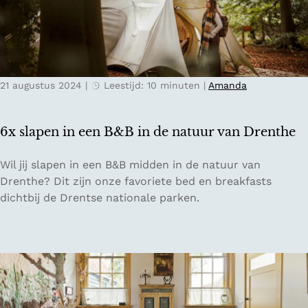
r
s
e
i
k
n
a
N
t
e
21 augustus 2024
|
Leestijd: 10 minuten
|
Amanda
t
d
e
e
n
r
6x slapen in een B&B in de natuur van Drenthe
c
l
a
a
6
Wil jij slapen in een B&B midden in de natuur van
f
n
x
Drenthe? Dit zijn onze favoriete bed en breakfasts
é
d
s
dichtbij de Drentse nationale parken.
s
l
i
a
n
p
N
e
e
n
d
i
e