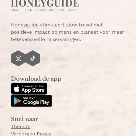
a
i
e
n
l
a
s
Honeyguide stimuleert slow travel met
i
positieve impact op mens en planeet voor meer
n
betekenisvolle reiservaringen.
h
e
t
I
T
c
n
i
e
s
k
n
Download de app
t
T
t
a
o
r
g
k
u
r
m
a
Snel naar
m
Thema's
Verborgen Parels