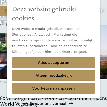
n
u
Sluiten
n
Deze website gebruikt
W
Op zoek naar de ultieme rondreis, een stedentrip
Filter
Thema's
a
of avontuur in de natuur? Onze Honeyguides
Verborgen parels
a
a
cookies
geven je alle inspiratie.
Terug
Ons verhaal
r
91 t/m 99 van 348 resultaten
t
d
Deze website maakt gebruik van cookies
e
z
(Functioneel, Analytisch, Marketing) die
h
noodzakelijk zijn om de website zo goed mogelijk
o
o
te laten functioneren. Door op accepteren te
m
e
klikken, geef je aan hiermee akkoord te gaan.
e
k
Alles accepteren
p
a
j
g
Alleen noodzakelijk
e
e
Mediakit 2026
1 oktober 2024
|
Leestijd: 8 minuten
|
Krisja
?
Voorkeuren aanpassen
Bekijk de mediakit en ontdek de
mogelijkheden om samen te werken.
8x verborgen parels voor een vegan lunch tijdens
Alles over ons verhaal
World Vegan Day