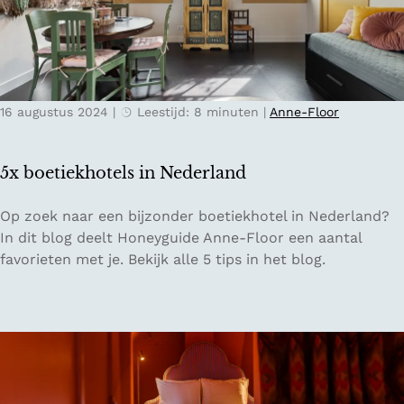
n
r
e
l
e
a
n
n
B
d
16 augustus 2024
|
Leestijd: 8 minuten
|
Anne-Floor
&
B
i
5x boetiekhotels in Nederland
n
d
5
Op zoek naar een bijzonder boetiekhotel in Nederland?
e
x
In dit blog deelt Honeyguide Anne-Floor een aantal
n
b
favorieten met je. Bekijk alle 5 tips in het blog.
a
o
t
e
u
t
u
i
r
e
v
k
a