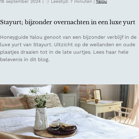
j
18 september 2024
|
Leestijd: 7 minuten
|
Yalou
l
d
i
e
j
Stayurt; bijzonder overnachten in een luxe yurt
n
f
s
b
S
Honeyguide Yalou genoot van een bijzonder verblijf in de
W
i
t
luxe yurt van Stayurt. Uitzicht op de weilanden en oude
o
j
a
plaatjes draaien tot in de late uurtjes. Lees haar hele
r
C
y
belevenis in dit blog.
l
a
u
d
m
r
V
p
t
e
i
;
g
n
b
a
g
i
n
B
j
D
u
z
a
i
o
y
t
n
e