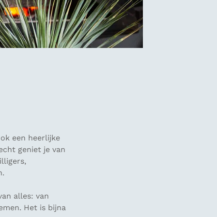
ook een heerlijke
cht geniet je van
lligers,
n.
van alles: van
emen. Het is bijna