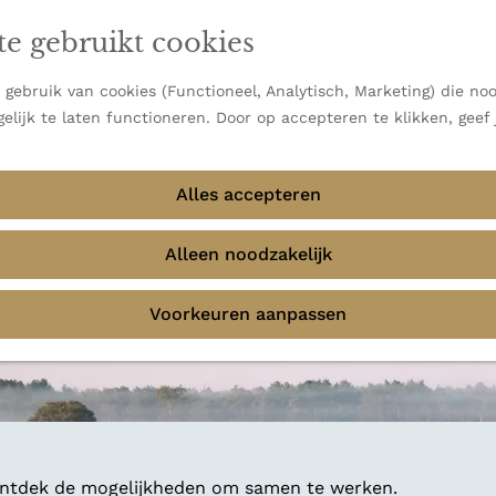
en vooral bekend om zijn indrukwekkende Alpen, maar ook
te gebruikt cookies
 uitzichten.
emmingen
gebruik van cookies (Functioneel, Analytisch, Marketing) die noo
elijk te laten functioneren. Door op accepteren te klikken, geef
Alles accepteren
Alleen noodzakelijk
Voorkeuren aanpassen
 ontdek de mogelijkheden om samen te werken.