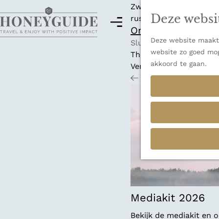
Zwitserland is misschi
Deze websi
rust en adembenemende
M
Ontdek alle best
e
Deze website maakt 
G
n
Sluiten
website zo goed mog
a
u
Thema's
akkoord te gaan.
n
Verborgen parels
a
Terug
Ons verhaal
a
r
d
e
h
o
m
e
p
a
Mediakit 2026
g
Bekijk de mediakit en
e