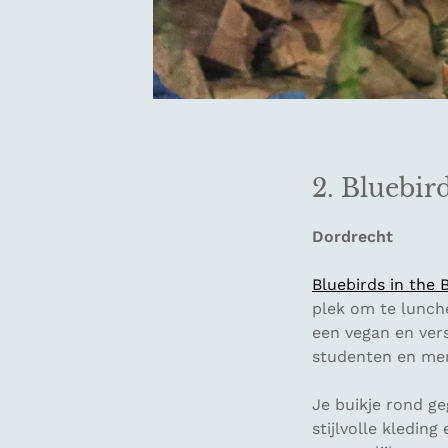
2. Bluebir
Dordrecht
Bluebirds in the 
plek om te lunche
een vegan en vers
studenten en men
Je buikje rond ge
stijlvolle kledin