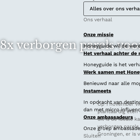
Alles over ons verha
Ons verhaal
Onze missie
8x verborgen parels voo
Honeyguide wil de were
Het verhaal achter de
Honeyguide is het verha
Werk samen met Hone
Benieuwd naar alle mo
Instameets
In opdracht van destin
Op 1 november vi
dan met micro influenc
plantaardig eten 
Onze ambassadeurs
dit is de ideale 
verborgen parels
Onze groep ambassadeur
Groningen, er is
Sluiten