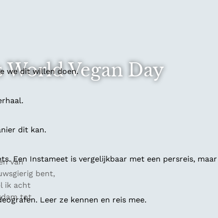
ns World Vegan Day
 we dit willen doen.
erhaal.
ier dit kan.
ts. Een Instameet is vergelijkbaar met een persreis, maar
en van
uwsgierig bent,
l ik acht
erdam tot
deografen. Leer ze kennen en reis mee.