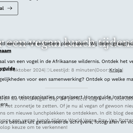
al
r een vegan lunch tijde
ld een mooiere en betere plek maken. Wij delen graag hoe
 naam
al van een vogel in de Afrikaanse wildernis. Ontdek het v
yguide
1 oktober 2024
|
Leestijd: 8 minuten
|
Door:
Krisja
|
gelijkheden voor een samenwerking? Ontdek op welke man
aties en reisorganisaties organiseert Honeyguide Instamee
eren we World Vegan Day. Dé perfecte dag om de voordel
ers.
in het zonnetje te zetten. Of je nu al vegan of gewoon nie
kans om nieuwe lunchplekken te ontdekken. In dit blog dee
 voor een vegan lunch tijdens World Vegan Day. Van Rott
s bestaat uit getalenteerde schrijvers, fotografen en vi
 volop keuze om te verkennen!