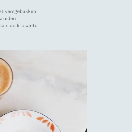
et versgebakken
kruiden
zoals de krokante