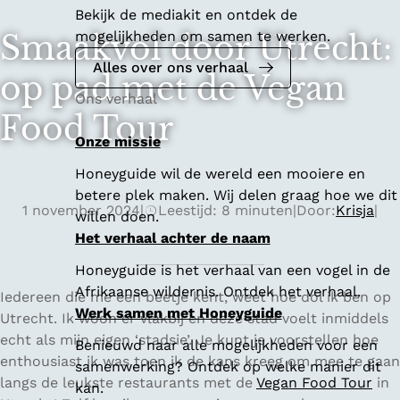
Bekijk de mediakit en ontdek de
mogelijkheden om samen te werken.
Smaakvol door Utrecht:
Alles over ons verhaal
op pad met de Vegan
Ons verhaal
Food Tour
Onze missie
Honeyguide wil de wereld een mooiere en
betere plek maken. Wij delen graag hoe we dit
1 november 2024
|
Leestijd: 8 minuten
|
Door:
Krisja
|
willen doen.
Het verhaal achter de naam
Honeyguide is het verhaal van een vogel in de
Afrikaanse wildernis. Ontdek het verhaal.
Iedereen die me een beetje kent, weet hoe dol ik ben op
Werk samen met Honeyguide
Utrecht. Ik woon er vlakbij en deze stad voelt inmiddels
echt als mijn eigen ‘stadsie’. Je kunt je voorstellen hoe
Benieuwd naar alle mogelijkheden voor een
enthousiast ik was toen ik de kans kreeg om mee te gaan
samenwerking? Ontdek op welke manier dit
langs de leukste restaurants met de
Vegan Food Tour
in
kan.