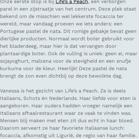
Onze eerste stop is bij
Life’s a Peach
, een verborgen
parel in een zijstraatje van het centrum. Deze plek staat
bekend om de misschien wel lekkerste focaccia ter
wereld, maar vandaag proeven we iets anders: een
Portugese pastel de nata. Dit romige gebakje bevat geen
dierlijke producten. Normaal wordt boter gebruikt voor
het bladerdeeg, maar hier is dat vervangen door
plantaardige boter. Ook de vulling is uniek: geen ei, maar
sojayoghurt, maïzena voor de stevigheid en een snufje
kurkuma voor de kleur. Heerlijk! Deze pastel de nata
brengt de zon even dichtbij op deze bewolkte dag.
Vanessa is het gezicht van Life’s a Peach. Ze is deels
Italiaans, Schots én Nederlands. Haar liefde voor eten is
aangeboren. Haar ouders hadden vroeger namelijk een
Italiaans afhaalrestaurant waar ze vaak te vinden was.
Mensen blij maken met eten zit dus echt in haar bloed.
Daarom serveert ze haar favoriete Italiaanse lunch:
focaccia, afkomstig uit Ligurië, de regio van haar familie.