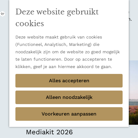
zijn indrukwekkende Alpen, maar ook een
Deze website gebruikt
veelzijdige bestemming voor wie houdt van
M
natuur, rust en adembenemende uitzichten.
e
G
cookies
Ontdek alle bestemmingen
n
a
u
Sluiten
n
Deze website maakt gebruik van cookies
Thema's
a
(Functioneel, Analytisch, Marketing) die
Verborgen parels
a
noodzakelijk zijn om de website zo goed mogelijk
Terug
Ons verhaal
r
te laten functioneren. Door op accepteren te
d
klikken, geef je aan hiermee akkoord te gaan.
e
h
Alles accepteren
o
m
Alleen noodzakelijk
e
p
Voorkeuren aanpassen
a
g
e
Mediakit 2026