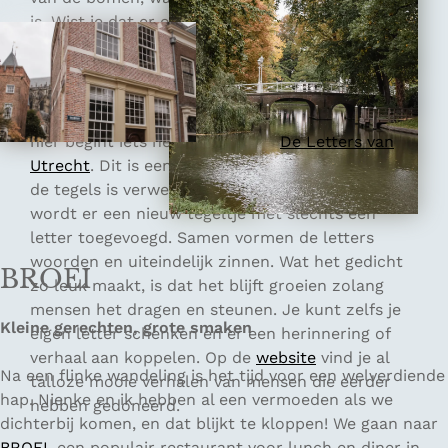
is. Wist je dat er ook mensen wonen? Hier en
daar vind je zelfs een verborgen winkeltje.
Iets verderop komen we tot stilstand bij de
Oudegracht, op de hoek bij de Smeebrug. Vanaf
hier begint iets heel bijzonders:
De Letters van
Utrecht
. Dit is een eindeloos lang gedicht dat in
de tegels is verwerkt. Elke zaterdag om 13.00
wordt er een nieuw tegeltje met slechts één
letter toegevoegd. Samen vormen de letters
woorden en uiteindelijk zinnen. Wat het gedicht
BROEI
zo leuk maakt, is dat het blijft groeien zolang
mensen het dragen en steunen. Je kunt zelfs je
Kleine gerechten, grote smaken
eigen letter schenken en er een herinnering of
verhaal aan koppelen. Op de
website
vind je al
Na een flinke wandeling is het tijd voor een welverdiende
talloze mooie verhalen van mensen die eerder
hap. Nienke en ik hebben al een vermoeden als we
hebben gedoneerd.
dichterbij komen, en dat blijkt te kloppen! We gaan naar
BROEI
, een populair restaurant voor lunch en diner in