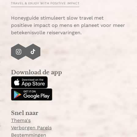
Honeyguide stimuleert slow travel met
positieve impact op mens en planeet voor meer
betekenisvolle reiservaringen.
I
T
n
i
s
k
Download de app
t
T
a
o
g
k
r
a
Snel naar
m
Thema's
Verborgen Parels
Bestemmingen