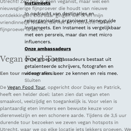
Utrecht! Zelf ben ik geen veganist, maar wel een
Instameets
nieuwsgierige fijnproever die houdt van nieuwe
In opdracht van destinaties en
ontdekkingen. Dus daar gingen we: ik en mijn
reisorganisaties organiseert Honeyguide
vriendinnetje Nienke, die net zo'n Utrecht-fan en
Instameets. Een Instameet is vergelijkbaar
fijnproever is als ik.
met een persreis, maar dan met micro
influencers.
Onze ambassadeurs
Vegan Food Tour
Onze groep ambassadeurs bestaat uit
getalenteerde schrijvers, fotografen en
Een tour met een missie
videografen. Leer ze kennen en reis mee.
Sluiten
De
Vegan Food Tour
, opgericht door Daisy en Patrick,
heeft een helder doel: laten zien dat vegan eten
smaakvol, veelzijdig en toegankelijk is. Voor velen is
plantaardig eten immers een bewuste keuze voor
dierenwelzijn en een schonere aarde. Tijdens de 3,5 uur
durende tour bezoeken we zeven vegan hotspots in
Utrecht, waar we op elke locatie iets lekkers proeven. We