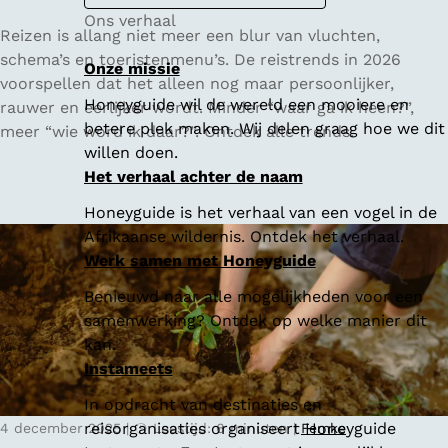
Ons verhaal
D
Reizen is allang niet meer een blur van vluchten,
e
schema’s en toeristenmenu’s. De reistrends in 2026
Onze missie
r
voorspellen dat het alleen nog maar persoonlijker,
Honeyguide wil de wereld een mooiere en
e
rauwer en eerlijker wordt. Minder “waar ga ik heen?”,
betere plek maken. Wij delen graag hoe we dit
i
meer “wie word ik daar?”. Ontdek alle trends.
willen doen.
s
Het verhaal achter de naam
t
r
Honeyguide is het verhaal van een vogel in de
e
Afrikaanse wildernis. Ontdek het verhaal.
n
Werk samen met Honeyguide
d
Benieuwd naar alle mogelijkheden voor een
s
samenwerking? Ontdek op welke manier dit
v
kan.
a
Instameets
n
2
In opdracht van destinaties en
0
reisorganisaties organiseert Honeyguide
4 december 2025
|
Leestijd: 6 minuten
|
Femke
2