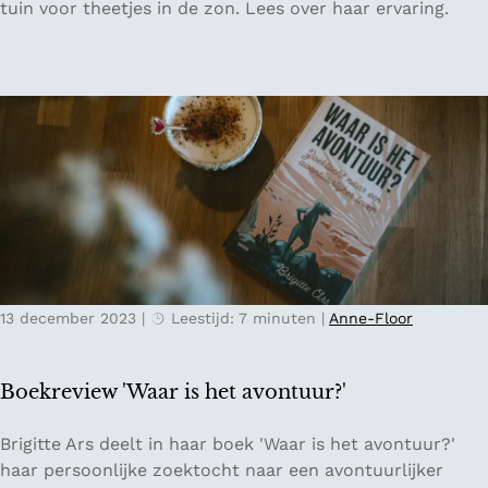
o
tuin voor theetjes in de zon. Lees over haar ervaring.
l
t
z
a
h
w
n
e
i
d
e
o
r
p
e
d
n
e
i
V
n
i
e
n
e
k
13 december 2023
|
Leestijd: 7 minuten
|
Anne-Floor
n
e
h
v
a
e
Boekreview 'Waar is het avontuur?'
v
e
e
n
B
Brigitte Ars deelt in haar boek 'Waar is het avontuur?'
n
s
o
haar persoonlijke zoektocht naar een avontuurlijker
k
e