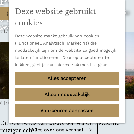
n
u
Sluiten
n
Deze website gebruikt
W
Op zoek naar de ultieme rondreis, een stedentrip
Filter
Thema's
a
of avontuur in de natuur? Onze Honeyguides
Verborgen parels
a
a
cookies
geven je alle inspiratie.
Terug
Ons verhaal
r
1 t/m 9 van 35 resultaten
t
d
Deze website maakt gebruik van cookies
e
z
(Functioneel, Analytisch, Marketing) die
h
noodzakelijk zijn om de website zo goed mogelijk
o
o
te laten functioneren. Door op accepteren te
m
e
klikken, geef je aan hiermee akkoord te gaan.
e
k
Alles accepteren
p
a
j
g
Alleen noodzakelijk
e
e
Mediakit 2026
8 januari 2026
|
Leestijd: 5 minuten
|
Krisja
?
Voorkeuren aanpassen
Bekijk de mediakit en ontdek de
mogelijkheden om samen te werken.
De reistrends van 2026: wat wil de moderne
Alles over ons verhaal
reiziger echt?