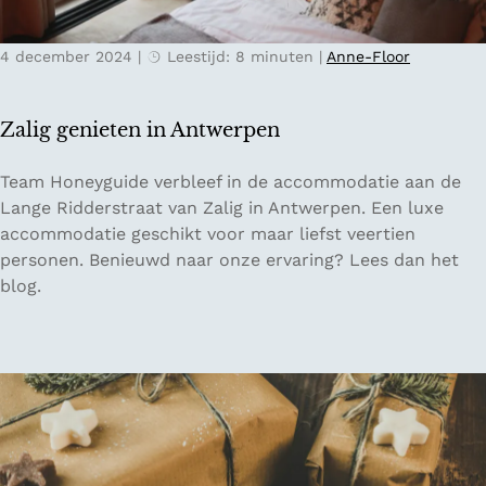
P
w
a
i
4 december 2024
|
Leestijd: 8 minuten
|
Anne-Floor
i
l
n
l
t
i
Zalig genieten in Antwerpen
,
g
P
e
Z
Team Honeyguide verbleef in de accommodatie aan de
a
r
a
Lange Ridderstraat van Zalig in Antwerpen. Een luxe
p
s
l
accommodatie geschikt voor maar liefst veertien
e
w
i
personen. Benieuwd naar onze ervaring? Lees dan het
r
e
g
blog.
&
r
g
G
k
e
o
n
i
i
n
e
g
t
P
e
l