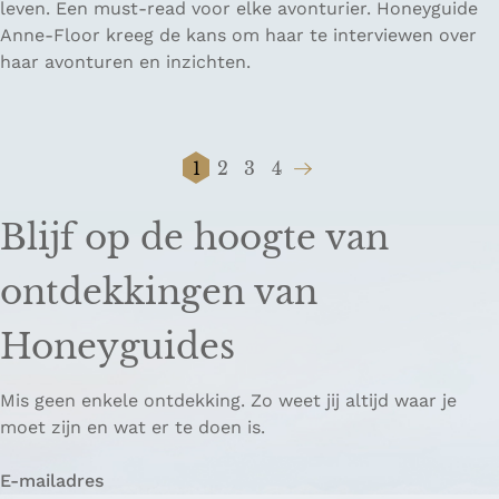
e
leven. Een must-read voor elke avonturier. Honeyguide
a
P
k
Anne-Floor kreeg de kans om haar te interviewen over
m
l
r
haar avonturen en inzichten.
e
a
e
r
s
v
b
s
i
i
e
1
2
3
4
e
j
H
G
G
G
G
n
w
V
u
a
a
a
a
'
Blijf op de hoogte van
r
i
n
n
n
n
W
i
d
a
a
a
a
a
ontdekkingen van
j
i
a
a
a
a
a
h
g
r
r
r
r
r
Honeyguides
a
e
p
p
p
d
i
v
p
a
a
a
e
s
e
a
g
g
g
v
Mis geen enkele ontdekking. Zo weet jij altijd waar je
h
n
g
i
i
i
o
moet zijn en wat er te doen is.
e
Z
i
n
n
n
l
t
w
n
a
a
a
g
E-mailadres
a
i