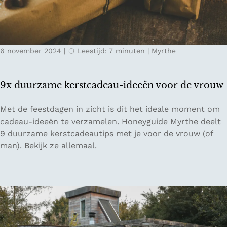
n
a
i
c
n
e
A
s
6 november 2024
|
Leestijd: 7 minuten
|
Myrthe
n
'
t
w
9x duurzame kerstcadeau-ideeën voor de vrouw
e
r
9
Met de feestdagen in zicht is dit het ideale moment om
p
x
cadeau-ideeën te verzamelen. Honeyguide Myrthe deelt
e
d
9 duurzame kerstcadeautips met je voor de vrouw (of
n
u
man). Bekijk ze allemaal.
u
r
z
a
m
e