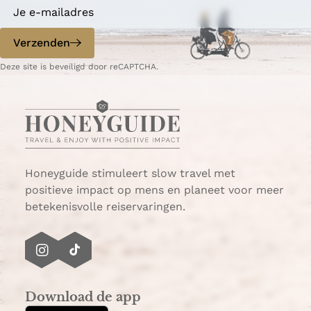
a
e
v
e
n
o
r
d
Verzenden
n
e
t
p
Deze site is beveiligd door reCAPTCHA.
u
a
u
g
r
i
?
n
'
a
Honeyguide stimuleert slow travel met
positieve impact op mens en planeet voor meer
betekenisvolle reiservaringen.
I
T
n
i
s
k
Download de app
t
T