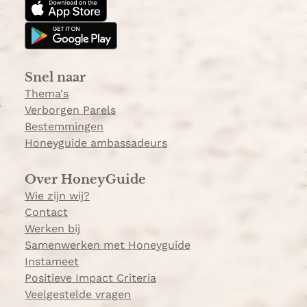
a
o
g
k
r
a
Snel naar
m
Thema's
Verborgen Parels
Bestemmingen
Honeyguide ambassadeurs
Over HoneyGuide
Wie zijn wij?
Contact
Werken bij
Samenwerken met Honeyguide
Instameet
Positieve Impact Criteria
Veelgestelde vragen