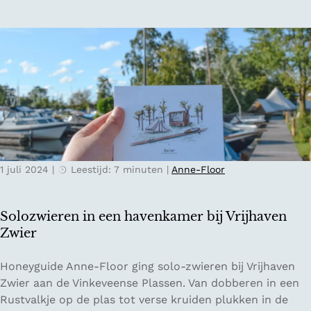
a
i
c
n
h
g
t
B
e
u
n
i
o
t
p
e
e
n
e
l
1 juli 2024
|
Leestijd: 7 minuten
|
Anne-Floor
n
a
p
n
r
d
Solozwieren in een havenkamer bij Vrijhaven
i
i
Zwier
v
n
é
D
S
Honeyguide Anne-Floor ging solo-zwieren bij Vrijhaven
-
r
o
Zwier aan de Vinkeveense Plassen. Van dobberen in een
e
e
l
Rustvalkje op de plas tot verse kruiden plukken in de
i
n