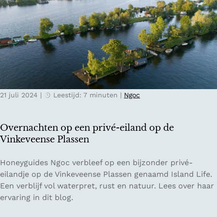
n
o
d
o
e
r
r
d
v
e
e
v
r
r
b
o
21 juli 2024
|
Leestijd: 7 minuten
|
Ngoc
l
u
i
w
j
Overnachten op een privé-eiland op de
f
Vinkeveense Plassen
b
i
O
Honeyguides Ngoc verbleef op een bijzonder privé-
j
v
eilandje op de Vinkeveense Plassen genaamd Island Life.
C
e
Een verblijf vol waterpret, rust en natuur. Lees over haar
a
r
ervaring in dit blog.
m
n
p