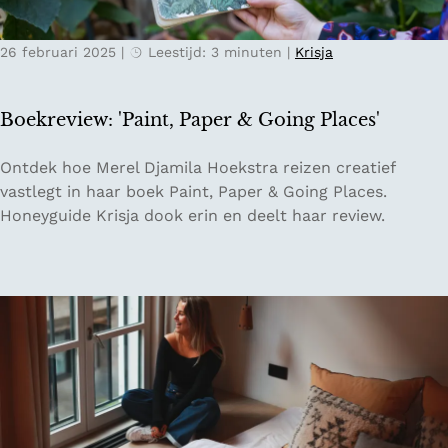
e
t
i
m
z
26 februari 2025
|
Leestijd: 3 minuten
|
Krisja
a
i
k
g
e
Boekreview: 'Paint, Paper & Going Places'
e
n
r
o
B
Ontdek hoe Merel Djamila Hoekstra reizen creatief
e
p
o
vastlegt in haar boek Paint, Paper & Going Places.
c
r
e
Honeyguide Krisja dook erin en deelt haar review.
h
e
k
t
i
r
?
s
e
v
v
i
i
a
e
v
w
r
:
i
'
j