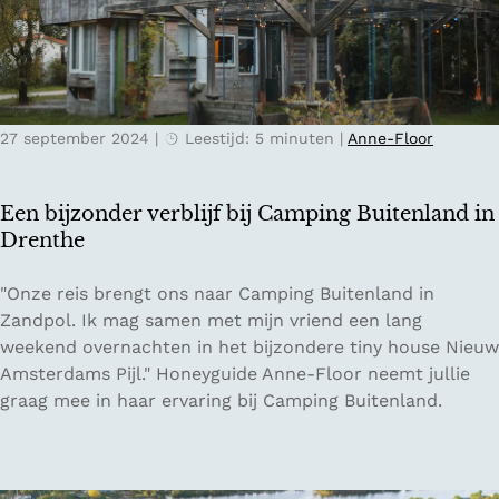
k
e
r
s
t
27 september 2024
|
Leestijd: 5 minuten
|
Anne-Floor
c
a
d
Een bijzonder verblijf bij Camping Buitenland in
e
Drenthe
a
u
E
"Onze reis brengt ons naar Camping Buitenland in
-
e
Zandpol. Ik mag samen met mijn vriend een lang
i
n
weekend overnachten in het bijzondere tiny house Nieuw
d
b
Amsterdams Pijl." Honeyguide Anne-Floor neemt jullie
e
i
graag mee in haar ervaring bij Camping Buitenland.
e
j
ë
z
n
o
v